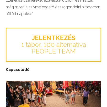
Ezeket az üzeneteket elolvastuk otthon, és miattuk
még most is szívmelengető visszagondolni a táborban
töltött napokra.”
JELENTKEZÉS
1 tábor, 100 alternatíva
PEOPLE TEAM
Kapcsolódó