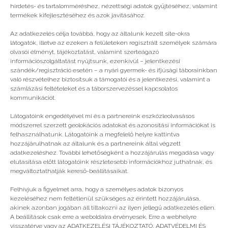
hirdetés- és tartalomméréshez, nézettségi adatok gyűjtéséhez, valamint
termékek kifejlesztéséhez és azok javításához.
Még több
Az adatkezelés célja továbbá, hogy az általunk kezelt site-okra
látogatók, illetve az ezeken a felületeken regisztrált személyek számára
olvasói élményt, tájékoztatást, valamint szerteágazó
információszolgáltatást nyújtsunk, ezenkívül – jelentkezési
szándék/regisztráció esetén – a nyári gyermek- és ifjúsági táborainkban
való részvételhez biztosítsuk a támogatói és a jelentkezési, valamint a
számlázási feltételeket és a táborszervezéssel kapcsolatos
kommunikációt.
Látogatóink engedélyével mi és a partnereink eszközleolvasásos
módszerrel szerzett geolokációs adatokat és azonosítási információkat is
felhasználhatunk. Látogatóink a megfelelő helyre kattintva
hozzájárulhatnak az általunk és a partnereink által végzett
adatkezeléshez. További lehetőségként a hozzájárulás megadása vagy
elutasítása előtt látogatóink részletesebb információkhoz juthatnak, és
megváltoztathatják kereső-beállításaikat.
Eddig nem szerettem táborozni
Felhívjuk a figyelmet arra, hogy a személyes adatok bizonyos
kezeléséhez nem feltétlenül szükséges az érintett hozzájárulása,
akinek azonban jogában áll tiltakozni az ilyen jellegű adatkezelés ellen.
A beállítások csak erre a weboldalra érvényesek. Erre a webhelyre
visszatérve vagy az ADATKEZELÉSI TÁJÉKOZTATÓ, ADATVÉDELMI ÉS