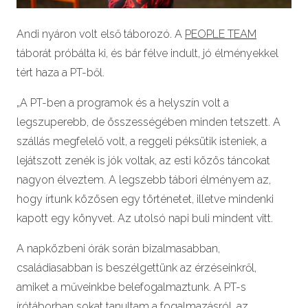
Andi nyáron volt első táborozó. A
PEOPLE TEAM
táborát próbálta ki, és bár félve indult, jó élményekkel
tért haza a PT-ből.
„A PT-ben a programok és a helyszín volt a
legszuperebb, de összességében minden tetszett. A
szállás megfelelő volt, a reggeli péksütik isteniek, a
lejátszott zenék is jók voltak, az esti közös táncokat
nagyon élveztem. A legszebb tábori élményem az,
hogy írtunk közösen egy történetet, illetve mindenki
kapott egy könyvet. Az utolsó napi buli mindent vitt.
A napközbeni órák során bizalmasabban,
családiasabban is beszélgettünk az érzéseinkről,
amiket a műveinkbe belefogalmaztunk. A PT-s
írótáborban
sokat tanultam a fogalmazásról, az