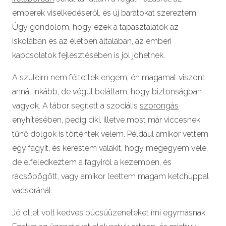
emberek viselkedéséről, és új barátokat szereztem.
Úgy gondolom, hogy ezek a tapasztalatok az
iskolában és az életben általában, az emberi
kapcsolatok fejlesztésében is jól jöhetnek.
A szüleim nem féltettek engem, én magamat viszont
annál inkább, de végül beláttam, hogy biztonságban
vagyok. A tábor segített a szociális
szorongás
enyhítésében, pedig ciki, illetve most már viccesnek
tűnő dolgok is történtek velem. Például amikor vettem
egy fagyit, és kerestem valakit, hogy megegyem vele,
de elfeledkeztem a fagyiról a kezemben, és
rácsöpögött, vagy amikor leettem magam ketchuppal
vacsoránál.
Jó ötlet volt kedves búcsúüzeneteket írni egymásnak.