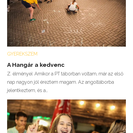
GYEREKSZEM
A Hangár a kedvenc
Z. élményei: Amikor a PT táborban voltam, már az első
nap nagyon jól éreztem magam. Az angoltáborba
jelentkeztem, és a…