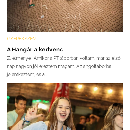
GYEREKSZEM
A Hangár a kedvenc
Z. élményei: Amikor a PT táborban voltam, már az első
nap nagyon jól éreztem magam. Az angoltáborba
jelentkeztem, és a…