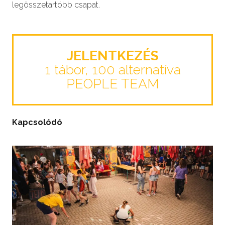
legösszetartóbb csapat.
JELENTKEZÉS
1 tábor, 100 alternatíva
PEOPLE TEAM
Kapcsolódó