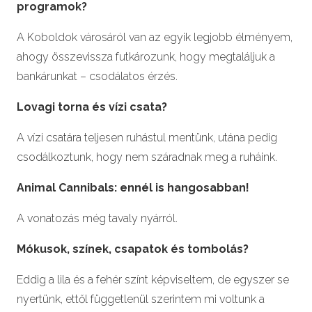
programok?
A Koboldok városáról van az egyik legjobb élményem,
ahogy összevissza futkározunk, hogy megtaláljuk a
bankárunkat – csodálatos érzés.
Lovagi torna és vízi csata?
A vízi csatára teljesen ruhástul mentünk, utána pedig
csodálkoztunk, hogy nem száradnak meg a ruháink.
Animal Cannibals: ennél is hangosabban!
A vonatozás még tavaly nyárról.
Mókusok, színek, csapatok és tombolás?
Eddig a lila és a fehér színt képviseltem, de egyszer se
nyertünk, ettől függetlenül szerintem mi voltunk a