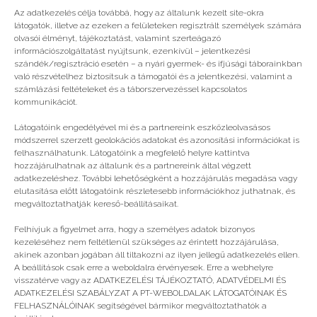
Az adatkezelés célja továbbá, hogy az általunk kezelt site-okra
látogatók, illetve az ezeken a felületeken regisztrált személyek számára
olvasói élményt, tájékoztatást, valamint szerteágazó
információszolgáltatást nyújtsunk, ezenkívül – jelentkezési
szándék/regisztráció esetén – a nyári gyermek- és ifjúsági táborainkban
való részvételhez biztosítsuk a támogatói és a jelentkezési, valamint a
számlázási feltételeket és a táborszervezéssel kapcsolatos
kommunikációt.
Látogatóink engedélyével mi és a partnereink eszközleolvasásos
módszerrel szerzett geolokációs adatokat és azonosítási információkat is
felhasználhatunk. Látogatóink a megfelelő helyre kattintva
hozzájárulhatnak az általunk és a partnereink által végzett
adatkezeléshez. További lehetőségként a hozzájárulás megadása vagy
elutasítása előtt látogatóink részletesebb információkhoz juthatnak, és
megváltoztathatják kereső-beállításaikat.
Lepkekergetés Hófehérkével
Felhívjuk a figyelmet arra, hogy a személyes adatok bizonyos
kezeléséhez nem feltétlenül szükséges az érintett hozzájárulása,
akinek azonban jogában áll tiltakozni az ilyen jellegű adatkezelés ellen.
A beállítások csak erre a weboldalra érvényesek. Erre a webhelyre
visszatérve vagy az ADATKEZELÉSI TÁJÉKOZTATÓ, ADATVÉDELMI ÉS
ADATKEZELÉSI SZABÁLYZAT A PT-WEBOLDALAK LÁTOGATÓINAK ÉS
FELHASZNÁLÓINAK segítségével bármikor megváltoztathatók a