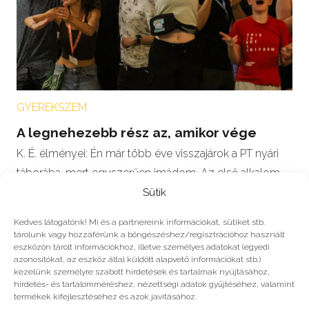
GYEREKSZEM
A legnehezebb rész az, amikor vége
K. É. élményei: Én már több éve visszajárok a PT nyári
táborába, mert egyszerűen imádom. Az első alkalom
után teljesen…
Sütik
Kedves látogatónk! Mi és a partnereink információkat, sütiket stb.
tárolunk vagy hozzáférünk a böngészéshez/regisztrációhoz használt
eszközön tárolt információkhoz, illetve személyes adatokat (egyedi
azonosítókat, az eszköz által küldött alapvető információkat stb.)
#2026
kezelünk személyre szabott hirdetések és tartalmak nyújtásához,
hirdetés- és tartalomméréshez, nézettségi adatok gyűjtéséhez, valamint
termékek kifejlesztéséhez és azok javításához.
Még több