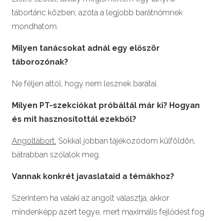
tábortánc közben, azóta a legjobb barátnőmnek
mondhatom.
Milyen tanácsokat adnál egy először
táborozónak?
Ne féljen attól, hogy nem lesznek barátai.
Milyen PT-szekciókat próbáltál már ki? Hogyan
és mit hasznosítottál ezekből?
Angoltábort.
Sokkal jobban tájékozódom külföldön,
bátrabban szólalok meg.
Vannak konkrét javaslataid a témákhoz?
Szerintem ha valaki az angolt választja, akkor
mindenképp azért tegye, mert maximális fejlődést fog