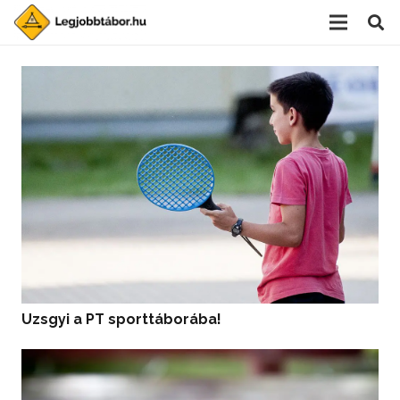
Uzsgyi a PT sporttáborába!