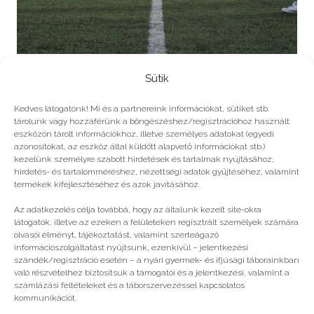
Szoktasd rá gyermekedet a sportra!
Sütik
Kedves látogatónk! Mi és a partnereink információkat, sütiket stb.
tárolunk vagy hozzáférünk a böngészéshez/regisztrációhoz használt
eszközön tárolt információkhoz, illetve személyes adatokat (egyedi
azonosítókat, az eszköz által küldött alapvető információkat stb.)
kezelünk személyre szabott hirdetések és tartalmak nyújtásához,
hirdetés- és tartalomméréshez, nézettségi adatok gyűjtéséhez, valamint
termékek kifejlesztéséhez és azok javításához.
Az adatkezelés célja továbbá, hogy az általunk kezelt site-okra
látogatók, illetve az ezeken a felületeken regisztrált személyek számára
olvasói élményt, tájékoztatást, valamint szerteágazó
információszolgáltatást nyújtsunk, ezenkívül – jelentkezési
szándék/regisztráció esetén – a nyári gyermek- és ifjúsági táborainkban
való részvételhez biztosítsuk a támogatói és a jelentkezési, valamint a
számlázási feltételeket és a táborszervezéssel kapcsolatos
5 szokatlan, de imádni való tábor
kommunikációt.