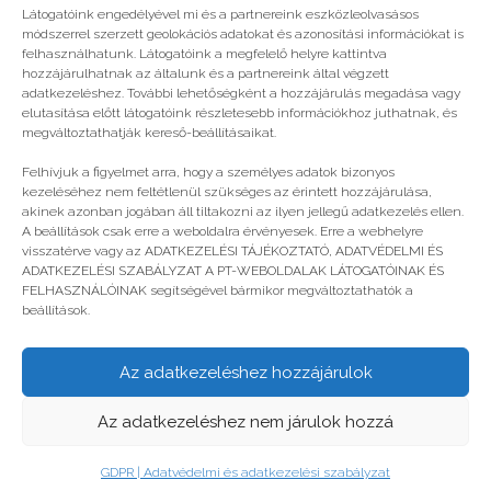
Látogatóink engedélyével mi és a partnereink eszközleolvasásos
módszerrel szerzett geolokációs adatokat és azonosítási információkat is
felhasználhatunk. Látogatóink a megfelelő helyre kattintva
hozzájárulhatnak az általunk és a partnereink által végzett
adatkezeléshez. További lehetőségként a hozzájárulás megadása vagy
elutasítása előtt látogatóink részletesebb információkhoz juthatnak, és
megváltoztathatják kereső-beállításaikat.
Felhívjuk a figyelmet arra, hogy a személyes adatok bizonyos
kezeléséhez nem feltétlenül szükséges az érintett hozzájárulása,
akinek azonban jogában áll tiltakozni az ilyen jellegű adatkezelés ellen.
A beállítások csak erre a weboldalra érvényesek. Erre a webhelyre
visszatérve vagy az ADATKEZELÉSI TÁJÉKOZTATÓ, ADATVÉDELMI ÉS
ADATKEZELÉSI SZABÁLYZAT A PT-WEBOLDALAK LÁTOGATÓINAK ÉS
FELHASZNÁLÓINAK segítségével bármikor megváltoztathatók a
Miért jó táborozni?
beállítások.
Az adatkezeléshez hozzájárulok
© legjobbtabor.hu
Az adatkezeléshez nem járulok hozzá
GDPR | Adatvédelmi és adatkezelési szabályzat
GDPR | Adatvédelmi és adatkezelési szabályzat