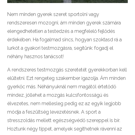
Nem minden gyerek szeret sportolni vagy
rendszeresen mozogni, ám minden gyerek számára
elengedhetetlen a testedzés a megfelelő fejlődés
érdekében. Ha fogalmad sincs, hogyan szoktasd rá a
lurkót a gyakori testmozgásra, segítünk: fogadj el
néhány hasznos tanácsot!
A rendszeres testmozgás szeretetét gyerekkorban kell
elültetni. Ezt rengeteg szakember igazolja. Ám minden
gyerkőc más. Néhányuknál nem magától értetődő
mindez, jóllehet a mozgás kulcsfontosságú és
élvezetes, nem mellesleg pedig ez az egyik legjobb
módja a feszültség levezetésnek. A sport a
stresszoldás mellett egészségvédő szereppel is bír.
Hoztunk négy tippet, amelyek segíthetnek rávenni az