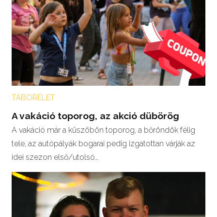
TÁBORÉLET
A vakáció toporog, az akció dübörög
A vakáció már a küszöbön toporog, a bőröndök félig
tele, az autópályák bogarai pedig izgatottan várják az
idei szezon első/utolsó…