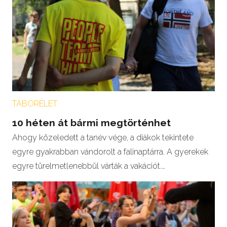
TÁBORÉLET
10 héten át bármi megtörténhet
Ahogy közeledett a tanév vége, a diákok tekintete
egyre gyakrabban vándorolt a falinaptárra. A gyerekek
egyre türelmetlenebbül várták a vakációt.…