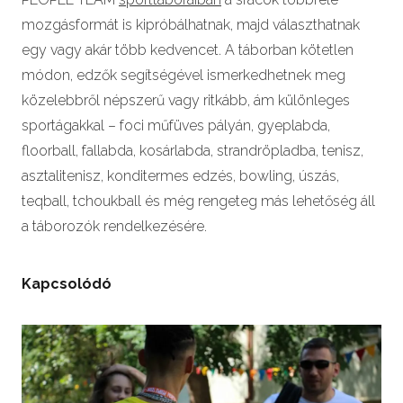
mozgásformát is kipróbálhatnak, majd választhatnak
egy vagy akár több kedvencet. A táborban kötetlen
módon, edzők segítségével ismerkedhetnek meg
közelebbről népszerű vagy ritkább, ám különleges
sportágakkal – foci műfüves pályán, gyeplabda,
floorball, fallabda, kosárlabda, strandröpladba, tenisz,
asztalitenisz, konditermes edzés, bowling, úszás,
teqball, tchoukball és még rengeteg más lehetőség áll
a táborozók rendelkezésére.
Kapcsolódó