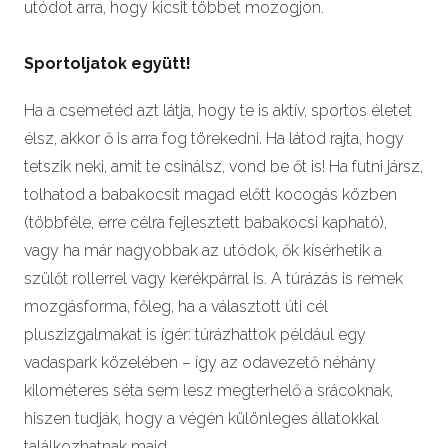
utódot arra, hogy kicsit többet mozogjon.
Sportoljatok együtt!
Ha a csemetéd azt látja, hogy te is aktív, sportos életet
élsz, akkor ő is arra fog törekedni. Ha látod rajta, hogy
tetszik neki, amit te csinálsz, vond be őt is! Ha futni jársz,
tolhatod a babakocsit magad előtt kocogás közben
(többféle, erre célra fejlesztett babakocsi kapható),
vagy ha már nagyobbak az utódok, ők kísérhetik a
szülőt rollerrel vagy kerékpárral is. A túrázás is remek
mozgásforma, főleg, ha a választott úti cél
pluszizgalmakat is ígér: túrázhattok például egy
vadaspark közelében – így az odavezető néhány
kilométeres séta sem lesz megterhelő a srácoknak,
hiszen tudják, hogy a végén különleges állatokkal
találkozhatnak majd.