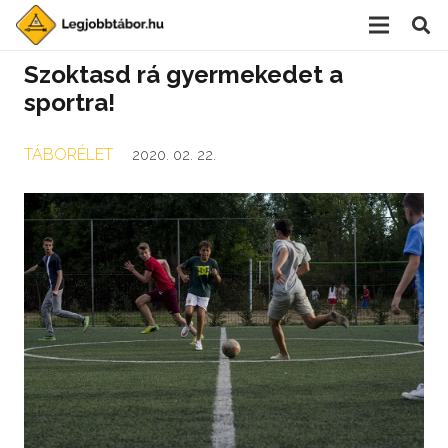
Szoktasd rá gyermekedet a
sportra!
TÁBORÉLET
2020. 02. 22.