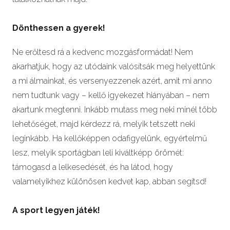
Dönthessen a gyerek!
Ne erőltesd rá a kedvenc mozgásformádat! Nem
akarhatjuk, hogy az utódaink valósítsák meg helyettünk
a mi álmainkat, és versenyezzenek azért, amit mi anno
nem tudtunk vagy – kellő igyekezet hiányában – nem
akartunk megtenni. Inkább mutass meg neki minél több
lehetőséget, majd kérdezz rá, melyik tetszett neki
leginkább. Ha kellőképpen odafigyelünk, egyértelmű
lesz, melyik sportágban leli kiváltképp örömét:
támogasd a lelkesedését, és ha látod, hogy
valamelyikhez különösen kedvet kap, abban segítsd!
A sport legyen játék!