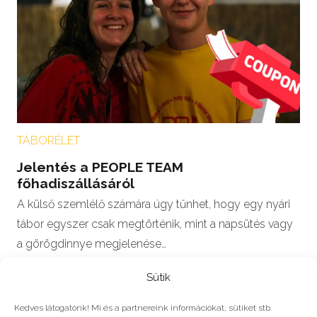
TÁBORÉLET
Jelentés a PEOPLE TEAM
főhadiszállásáról
A külső szemlélő számára úgy tűnhet, hogy egy nyári
tábor egyszer csak megtörténik, mint a napsütés vagy
a görögdinnye megjelenése…
Sütik
Kedves látogatónk! Mi és a partnereink információkat, sütiket stb.
egészség
,
életmód
,
mozgás
,
people team
,
peopleteam
,
sport
,