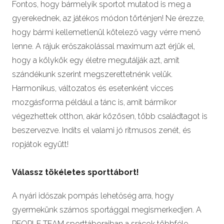
Fontos, hogy bármelyik sportot mutatod is meg a
gyerekednek, az játékos módon történjen! Ne érezze,
hogy bármi kellemetlenül kötelező vagy vérre menő
lenne. A rájuk erőszakolással maximum azt érjük el,
hogy a kölykök egy életre megutálják azt, amit
szándékunk szerint megszerettetnénk velük.
Harmonikus, változatos és esetenként vicces
mozgásforma például a tánc is, amit bármikor
végezhettek otthon, akár közösen, több családtagot is
beszervezve. Indíts el valami jó ritmusos zenét, és
ropjátok együtt!
Válassz tökéletes sporttábort!
A nyári időszak pompás lehetőség arra, hogy
gyermekünk számos sportággal megismerkedjen. A
PEOPLE TEAM
sporttáboraiban
a srácok többféle