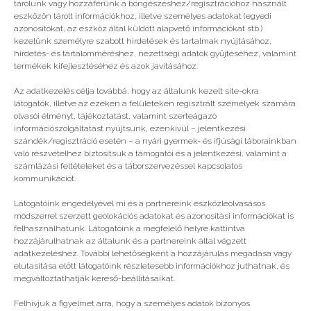
tárolunk vagy hozzáférünk a böngészéshez/regisztrációhoz használt
eszközön tárolt információkhoz, illetve személyes adatokat (egyedi
sportok
,
sporttábor
,
testmozgás
azonosítókat, az eszköz által küldött alapvető információkat stb.)
kezelünk személyre szabott hirdetések és tartalmak nyújtásához,
hirdetés- és tartalomméréshez, nézettségi adatok gyűjtéséhez, valamint
Még több
termékek kifejlesztéséhez és azok javításához.
Az adatkezelés célja továbbá, hogy az általunk kezelt site-okra
látogatók, illetve az ezeken a felületeken regisztrált személyek számára
olvasói élményt, tájékoztatást, valamint szerteágazó
információszolgáltatást nyújtsunk, ezenkívül – jelentkezési
szándék/regisztráció esetén – a nyári gyermek- és ifjúsági táborainkban
való részvételhez biztosítsuk a támogatói és a jelentkezési, valamint a
számlázási feltételeket és a táborszervezéssel kapcsolatos
kommunikációt.
Látogatóink engedélyével mi és a partnereink eszközleolvasásos
módszerrel szerzett geolokációs adatokat és azonosítási információkat is
felhasználhatunk. Látogatóink a megfelelő helyre kattintva
hozzájárulhatnak az általunk és a partnereink által végzett
adatkezeléshez. További lehetőségként a hozzájárulás megadása vagy
elutasítása előtt látogatóink részletesebb információkhoz juthatnak, és
megváltoztathatják kereső-beállításaikat.
Táborozók Spártában
Felhívjuk a figyelmet arra, hogy a személyes adatok bizonyos