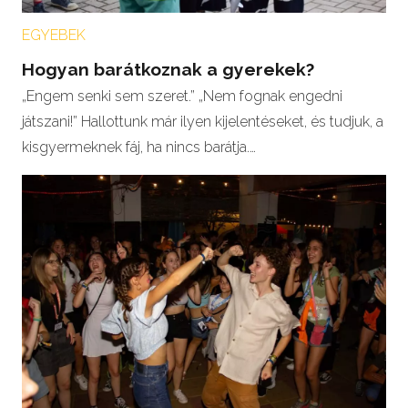
EGYEBEK
Hogyan barátkoznak a gyerekek?
„Engem senki sem szeret.” „Nem fognak engedni
játszani!” Hallottunk már ilyen kijelentéseket, és tudjuk, a
kisgyermeknek fáj, ha nincs barátja.…