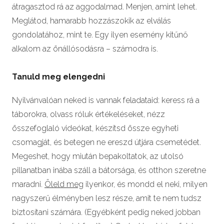
átragasztod rá az aggodalmad. Menjen, amint lehet.
Meglátod, hamarabb hozzászokik az elválás
gondolatához, mint te. Egy ilyen esemény kitűnő
alkalom az önállósodásra – számodra is.
Tanuld meg elengedni
Nyilvánvalóan neked is vannak feladataid: keress rá a
táborokra, olvass róluk értékeléseket, nézz
összefoglaló videókat, készítsd össze egyheti
csomagját, és betegen ne ereszd útjára csemetédet.
Megeshet, hogy miután bepakoltatok, az utolsó
pillanatban inába száll a bátorsága, és otthon szeretne
maradni.
Öleld meg
ilyenkor, és mondd el neki, milyen
nagyszerű élményben lesz része, amit te nem tudsz
biztosítani számára. (Egyébként pedig neked jobban