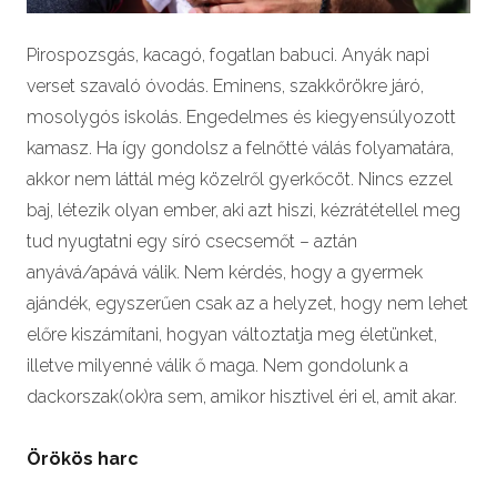
Pirospozsgás, kacagó, fogatlan babuci. Anyák napi
verset szavaló óvodás. Eminens, szakkörökre járó,
mosolygós iskolás. Engedelmes és kiegyensúlyozott
kamasz. Ha így gondolsz a felnőtté válás folyamatára,
akkor nem láttál még közelről gyerkőcöt. Nincs ezzel
baj, létezik olyan ember, aki azt hiszi, kézrátétellel meg
tud nyugtatni egy síró csecsemőt – aztán
anyává/apává válik. Nem kérdés, hogy a gyermek
ajándék, egyszerűen csak az a helyzet, hogy nem lehet
előre kiszámítani, hogyan változtatja meg életünket,
illetve milyenné válik ő maga. Nem gondolunk a
dackorszak(ok)ra sem, amikor hisztivel éri el, amit akar.
Örökös harc