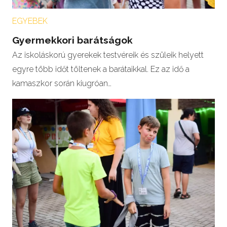
EGYEBEK
Gyermekkori barátságok
Az iskoláskorú gyerekek testvéreik és szüleik helyett
egyre több időt töltenek a barátaikkal. Ez az idő a
kamaszkor során kiugróan…