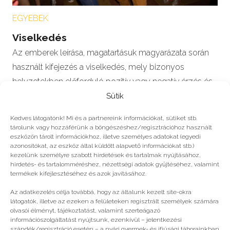
EGYEBEK
Viselkedés
Az emberek leírása, magatartásuk magyarázata során
használt kifejezés a viselkedés, mely bizonyos
helyzetekben előforduló pozitív vagy negatív érzés és
a…
Sütik
Kedves látogatónk! Mi és a partnereink információkat, sütiket stb.
tárolunk vagy hozzáférünk a böngészéshez/regisztrációhoz használt
eszközön tárolt információkhoz, illetve személyes adatokat (egyedi
azonosítókat, az eszköz által küldött alapvető információkat stb.)
érdeklődés
,
gyerek
,
people team
,
PT
,
szülő
,
táborozás
kezelünk személyre szabott hirdetések és tartalmak nyújtásához,
hirdetés- és tartalomméréshez, nézettségi adatok gyűjtéséhez, valamint
termékek kifejlesztéséhez és azok javításához.
Még több
Az adatkezelés célja továbbá, hogy az általunk kezelt site-okra
látogatók, illetve az ezeken a felületeken regisztrált személyek számára
olvasói élményt, tájékoztatást, valamint szerteágazó
információszolgáltatást nyújtsunk, ezenkívül – jelentkezési
szándék/regisztráció esetén – a nyári gyermek- és ifjúsági táborainkban