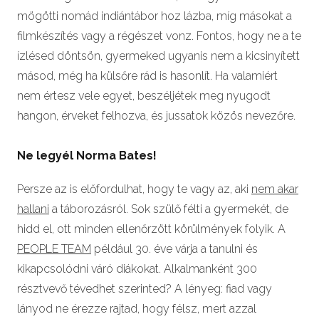
mögötti nomád indiántábor hoz lázba, míg másokat a
filmkészítés vagy a régészet vonz. Fontos, hogy ne a te
ízlésed döntsön, gyermeked ugyanis nem a kicsinyített
másod, még ha külsőre rád is hasonlít. Ha valamiért
nem értesz vele egyet, beszéljétek meg nyugodt
hangon, érveket felhozva, és jussatok közös nevezőre.
Ne legyél Norma Bates!
Persze az is előfordulhat, hogy te vagy az, aki
nem akar
hallani
a táborozásról. Sok szülő félti a gyermekét, de
hidd el, ott minden ellenőrzött körülmények folyik. A
PEOPLE TEAM
például 30. éve várja a tanulni és
kikapcsolódni váró diákokat. Alkalmanként 300
résztvevő tévedhet szerinted? A lényeg: fiad vagy
lányod ne érezze rajtad, hogy félsz, mert azzal