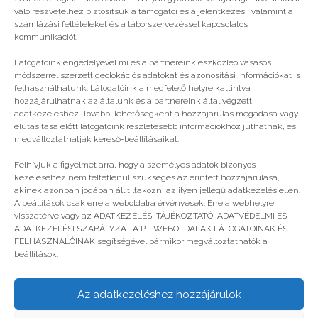
való részvételhez biztosítsuk a támogatói és a jelentkezési, valamint a
számlázási feltételeket és a táborszervezéssel kapcsolatos
kommunikációt.
Látogatóink engedélyével mi és a partnereink eszközleolvasásos
módszerrel szerzett geolokációs adatokat és azonosítási információkat is
felhasználhatunk. Látogatóink a megfelelő helyre kattintva
hozzájárulhatnak az általunk és a partnereink által végzett
adatkezeléshez. További lehetőségként a hozzájárulás megadása vagy
elutasítása előtt látogatóink részletesebb információkhoz juthatnak, és
megváltoztathatják kereső-beállításaikat.
Egyszerű tippek a boldog naphoz
Felhívjuk a figyelmet arra, hogy a személyes adatok bizonyos
kezeléséhez nem feltétlenül szükséges az érintett hozzájárulása,
akinek azonban jogában áll tiltakozni az ilyen jellegű adatkezelés ellen.
A beállítások csak erre a weboldalra érvényesek. Erre a webhelyre
visszatérve vagy az ADATKEZELÉSI TÁJÉKOZTATÓ, ADATVÉDELMI ÉS
ADATKEZELÉSI SZABÁLYZAT A PT-WEBOLDALAK LÁTOGATÓINAK ÉS
FELHASZNÁLÓINAK segítségével bármikor megváltoztathatók a
beállítások.
Az adatkezeléshez hozzájárulok
© legjobbtabor.hu