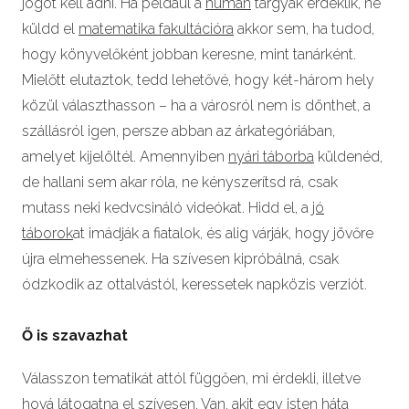
jogot kell adni. Ha például a
humán
tárgyak érdeklik, ne
küldd el
matematika fakultációra
akkor sem, ha tudod,
hogy könyvelőként jobban keresne, mint tanárként.
Mielőtt elutaztok, tedd lehetővé, hogy két-három hely
közül választhasson – ha a városról nem is dönthet, a
szállásról igen, persze abban az árkategóriában,
amelyet kijelöltél. Amennyiben
nyári táborba
küldenéd,
de hallani sem akar róla, ne kényszerítsd rá, csak
mutass neki kedvcsináló videókat. Hidd el, a
jó
táborok
at imádják a fiatalok, és alig várják, hogy jövőre
újra elmehessenek. Ha szívesen kipróbálná, csak
ódzkodik az ottalvástól, keressetek napközis verziót.
Ő is szavazhat
Válasszon tematikát attól függően, mi érdekli, illetve
hová látogatna el szívesen. Van, akit egy isten háta