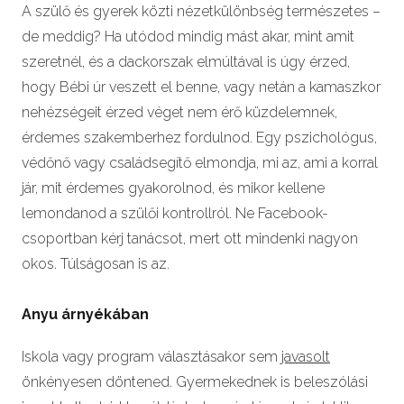
A szülő és gyerek közti nézetkülönbség természetes –
de meddig? Ha utódod mindig mást akar, mint amit
szeretnél, és a dackorszak elmúltával is úgy érzed,
hogy Bébi úr veszett el benne, vagy netán a kamaszkor
nehézségeit érzed véget nem érő küzdelemnek,
érdemes szakemberhez fordulnod. Egy pszichológus,
védőnő vagy családsegítő elmondja, mi az, ami a korral
jár, mit érdemes gyakorolnod, és mikor kellene
lemondanod a szülői kontrollról. Ne Facebook-
csoportban kérj tanácsot, mert ott mindenki nagyon
okos. Túlságosan is az.
Anyu árnyékában
Iskola vagy program választásakor sem
javasolt
önkényesen döntened. Gyermekednek is beleszólási