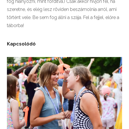
fog hiányozni, mint fordítva.) Csak akkor hívjon fel, ha
szeretne, és elég lesz röviden beszámolnia arról, ami
történt vele. Be sem fog állni a szája. Fel a fejjel, előre a
táborba!
Kapcsolódó