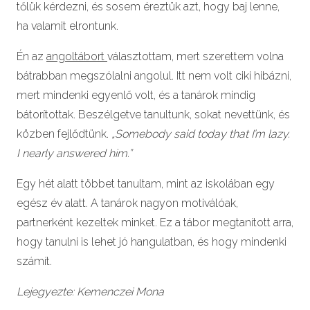
tőlük kérdezni, és sosem éreztük azt, hogy baj lenne,
ha valamit elrontunk.
Én az
angoltábort
választottam, mert szerettem volna
bátrabban megszólalni angolul. Itt nem volt ciki hibázni,
mert mindenki egyenlő volt, és a tanárok mindig
bátorítottak. Beszélgetve tanultunk, sokat nevettünk, és
közben fejlődtünk.
„Somebody said today that I’m lazy.
I nearly answered him.”
Egy hét alatt többet tanultam, mint az iskolában egy
egész év alatt. A tanárok nagyon motiválóak,
partnerként kezeltek minket. Ez a tábor megtanított arra,
hogy tanulni is lehet jó hangulatban, és hogy mindenki
számít.
Lejegyezte: Kemenczei Mona