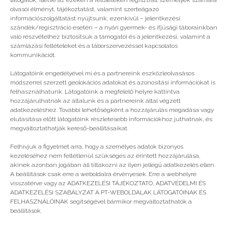
látogatók, illetve az ezeken a felületeken regisztrált személyek számára
olvasói élményt, tájékoztatást, valamint szerteágazó
információszolgáltatást nyújtsunk, ezenkívül – jelentkezési
szándék/regisztráció esetén – a nyári gyermek- és ifjúsági táborainkban
való részvételhez biztosítsuk a támogatói és a jelentkezési, valamint a
számlázási feltételeket és a táborszervezéssel kapcsolatos
kommunikációt.
Látogatóink engedélyével mi és a partnereink eszközleolvasásos
módszerrel szerzett geolokációs adatokat és azonosítási információkat is
felhasználhatunk. Látogatóink a megfelelő helyre kattintva
hozzájárulhatnak az általunk és a partnereink által végzett
adatkezeléshez. További lehetőségként a hozzájárulás megadása vagy
elutasítása előtt látogatóink részletesebb információkhoz juthatnak, és
megváltoztathatják kereső-beállításaikat.
A szülők élvezzék a szabad heteiket!
Felhívjuk a figyelmet arra, hogy a személyes adatok bizonyos
kezeléséhez nem feltétlenül szükséges az érintett hozzájárulása,
akinek azonban jogában áll tiltakozni az ilyen jellegű adatkezelés ellen.
A beállítások csak erre a weboldalra érvényesek. Erre a webhelyre
visszatérve vagy az ADATKEZELÉSI TÁJÉKOZTATÓ, ADATVÉDELMI ÉS
ADATKEZELÉSI SZABÁLYZAT A PT-WEBOLDALAK LÁTOGATÓINAK ÉS
FELHASZNÁLÓINAK segítségével bármikor megváltoztathatók a
beállítások.