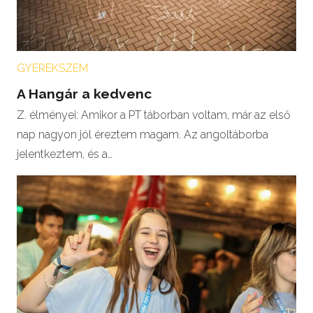
GYEREKSZEM
A Hangár a kedvenc
Z. élményei: Amikor a PT táborban voltam, már az első
nap nagyon jól éreztem magam. Az angoltáborba
jelentkeztem, és a…