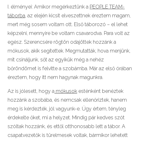
I. élményei: Amikor megérkeztünk a
PEOPLE TEAM-
táborba
, az elején kicsit elveszettnek éreztem magam,
mert még sosem voltam ott. Első táborozó – el lehet
képzelni, mennyire be voltam csavarodva. Para volt az
egész. Szerencsére rögtön odajöttek hozzánk a
mókusok, akik segítettek. Megmutatták, hova menjünk,
mit csináljunk, sőt az egyikük még a nehéz
bőröndömet is felvitte a szobámba. Már az első órában
éreztem, hogy itt nem hagynak magunkra.
Az is jólesett, hogy a
mókusok
esténként benéztek
hozzánk a szobába, és nemcsak ellenőriztek, hanem
meg is kérdezték, jól vagyunk-e. Úgy értem, tényleg
érdekelte őket, mi a helyzet. Mindig pár kedves szót
szóltak hozzánk, és ettől otthonosabb lett a tábor. A
csapatvezetők is türelmesek voltak, bármikor lehetett