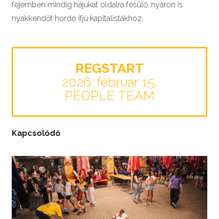
fejemben mindig hajukat oldalra fésülő, nyáron is
nyakkendőt hordó ifjú kapitalistákhoz.
REGSTART
2026. február 15.
PEOPLE TEAM
Kapcsolódó