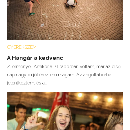
GYEREKSZEM
A Hangár a kedvenc
Z. élményei: Amikor a PT táborban voltam, már az első
nap nagyon jól éreztem magam. Az angoltáborba
jelentkeztem, és a…