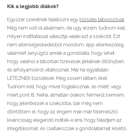
Kik a legjobb diákok?
Egyszer szeretnék találkozni egy
tőzsdés táborozóval
.
Még nem volt rá alkalmam, de úgy érzem, tudnom kell,
milyen indíttatással választja valaki azt a szekciót. Ezt
nem ellenségeskedésből mondom, épp ellenkezőleg,
valamiért lenyűgöz annak a gondolata, hogy lehet,
hogy valahol a táborban tízévesek járkálnak öltönyben,
és árfolyamokról vitatkoznak. Már ha egyáltalán
LÉTEZNEK tőzsdések. Még sosem láttam őket.
Tudnom kell, hogy mivel foglalkoznak, és miért, vagy
miért pont itt. Néha, álmatlan órákon, felmerül bennem,
hogy jelentkezek a szekcióba, bár még nem
döntöttem el, hogy az engem már-már felemésztő
kíváncsiság elegendő indíték-e arra, hogy feladjam az
integritásomat, és csatlakozzak a gondolataimat kísértő,