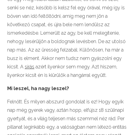
senki se néz, később is kelsz fel egy órával, még így is
bőven van idő feltöltődni, amíg meg nem jön a
következő csapat, és újra bele nem lendülsz az
ismerkedésbe. Lemerült az agy, be kell melegítenie,
nehogy lesérüljön a boldognak levésben. De az utolsó
nap más. Az az üresség felzabál. Különösen, ha már a
busz is elment. Akkor nem tudsz nem gyászolni egy
kicsit. A
sírás
azért ilyenkor sem megy. Azt hiszem,
ilyenkor kicsit én is kiürülök a hangárral együtt.
Mi leszel, ha nagy leszel?
Felnőtt. És milyen abszurd gondolat is ez! Hogy egyik
nap még gyerek vagy, aztán hopp, elfújsz 18 szülinapi
gyertyát, és a világ teljesen más szemmel néz rád. Per
pillanat leginkább egy, a valóságban nem létező entitás