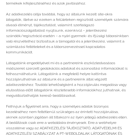
termékek kifejlesztéséhez és azok javításához.
Még több
Az adatkezelés célja továbbá, hogy az általunk kezelt site-okra
látogatók, illetve az ezeken a felületeken regisztrált személyek számára
olvasói élményt, tájékoztatást, valamint szerteágazó
információszolgáltatást nyújtsunk, ezenkívül – jelentkezési
szándék/regisztráció esetén – a nyári gyermek- és ifjúsági táborainkban
való részvételhez biztosítsuk a támogatói és a jelentkezési, valamint a
számlázási feltételeket és a táborszervezéssel kapcsolatos
kommunikációt.
Látogatóink engedélyével mi és a partnereink eszközleolvasásos
módszerrel szerzett geolokációs adatokat és azonosítási információkat is
felhasználhatunk. Látogatóink a megfelelő helyre kattintva
hozzájárulhatnak az általunk és a partnereink által végzett
adatkezeléshez. További lehetőségként a hozzájárulás megadása vagy
elutasítása előtt látogatóink részletesebb információkhoz juthatnak, és
megváltoztathatják kereső-beállításaikat.
Remek csapat!
Felhívjuk a figyelmet arra, hogy a személyes adatok bizonyos
kezeléséhez nem feltétlenül szükséges az érintett hozzájárulása,
akinek azonban jogában áll tiltakozni az ilyen jellegű adatkezelés ellen.
A beállítások csak erre a weboldalra érvényesek. Erre a webhelyre
visszatérve vagy az ADATKEZELÉSI TÁJÉKOZTATÓ, ADATVÉDELMI ÉS
ADATKEZELÉSI SZABÁLYZAT A PT-WEBOLDALAK LÁTOGATÓINAK ÉS