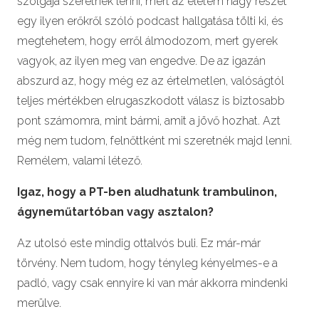
szolgája szeretnék lenni, mert az életem nagy részét
egy ilyen erőkről szóló podcast hallgatása tölti ki, és
megtehetem, hogy erről álmodozom, mert gyerek
vagyok, az ilyen meg van engedve. De az igazán
abszurd az, hogy még ez az értelmetlen, valóságtól
teljes mértékben elrugaszkodott válasz is biztosabb
pont számomra, mint bármi, amit a jövő hozhat. Azt
még nem tudom, felnőttként mi szeretnék majd lenni.
Remélem, valami létező.
Igaz, hogy a PT-ben aludhatunk trambulinon,
ágyneműtartóban vagy asztalon?
Az utolsó este mindig ottalvós buli. Ez már-már
törvény. Nem tudom, hogy tényleg kényelmes-e a
padló, vagy csak ennyire ki van már akkorra mindenki
merülve.