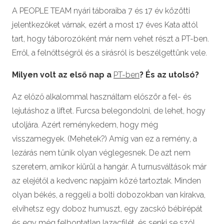
A PEOPLE TEAM nyári táboraiba 7 és 17 év közötti
jelentkezőket várnak, ezért a most 17 éves Kata attól
tart, hogy táborozóként már nem vehet részt a PT-ben.
Erről, a felnőttségről és a sírásról is beszélgettünk vele.
Milyen volt az első nap a
PT-ben
? És az utolsó?
Az előző alkalommal használtam először a fel- és
lejutáshoz a liftet. Furcsa belegondolni, de lehet, hogy
utoljára. Azért reménykedem, hogy még
visszamegyek. (Mehetek?) Amíg van ez a remény, a
lezárás nem tűnik olyan véglegesnek. De azt nem
szeretem, amikor kiürül a hangár. A turnusváltások már
az elejétől a kedvenc napjaim közé tartoztak. Minden
olyan békés, a reggeli a bolti dobozokban van kirakva,
elvihetsz egy doboz humuszt, egy zacskó bébirépát
és egy még felbontatlan lazacfilét, és senki se szól,