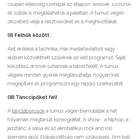
csupán édesség szerepel az étlapon: levesek, szószok
és sültek is megtalálhatók a palettán. A turnus végén
díszebéd várja a résztvevőket és a meghívottakat.
(II) Felhők között
Akit érdekel a technika, már madártávlatból vagy
élőben közvetítheti szüleinek az esti programot. Saját
készítésű drónok suhannak a tábor felett. A turnus
végére minden gyerek megtanulhatja, hogyan kell
megépíteni és programozni egy repülő szerkezetet.
(III) Tánccipőket fel!
A
tánctáborosok
a turnus végén bemutatják a hét
folyamán megtanult koreográfiát. A show-, a hiphop, a
jazztánc, a salsa és az akrobatikus rock and roll
elemeire épül. Előképzettség nem szükséges. Ami kell: