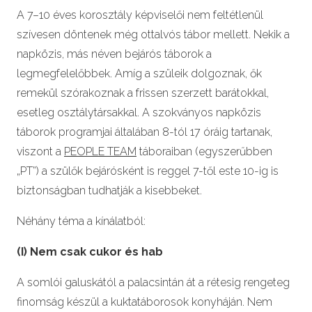
A 7–10 éves korosztály képviselői nem feltétlenül
szívesen döntenek még ottalvós tábor mellett. Nekik a
napközis, más néven bejárós táborok a
legmegfelelőbbek. Amíg a szüleik dolgoznak, ők
remekül szórakoznak a frissen szerzett barátokkal,
esetleg osztálytársakkal. A szokványos napközis
táborok programjai általában 8-tól 17 óráig tartanak,
viszont a
PEOPLE TEAM
táboraiban (egyszerűbben
„PT”) a szülők bejárósként is reggel 7-től este 10-ig is
biztonságban tudhatják a kisebbeket.
Néhány téma a kínálatból:
(I) Nem csak cukor és hab
A somlói galuskától a palacsintán át a rétesig rengeteg
finomság készül a kuktatáborosok konyháján. Nem