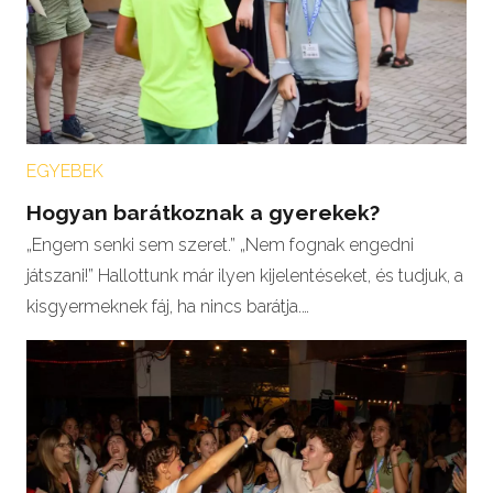
EGYEBEK
Hogyan barátkoznak a gyerekek?
„Engem senki sem szeret.” „Nem fognak engedni
játszani!” Hallottunk már ilyen kijelentéseket, és tudjuk, a
kisgyermeknek fáj, ha nincs barátja.…