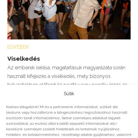
EGYEBEK
Viselkedés
Az emberek leírása, magatartásuk magyarázata során
használt kifejezés a viselkedés, mely bizonyos
helyzetekben előforduló pozitív vagy negatív érzés és
a…
Sütik
Kedves látogatónk! Mi és a partnereink információkat, sütiket stb.
tárolunk vagy hozzáférünk a böngészéshez/regisztrációhoz használt
eszközön tárolt információkhoz, illetve személyes adatokat (egyedi
azonosítókat, az eszköz által küldött alapvető információkat stb.)
#2022
kezelünk személyre szabott hirdetések és tartalmak nyújtásához,
hirdetés- és tartalomméréshez, nézettségi adatok gyűjtéséhez, valamint