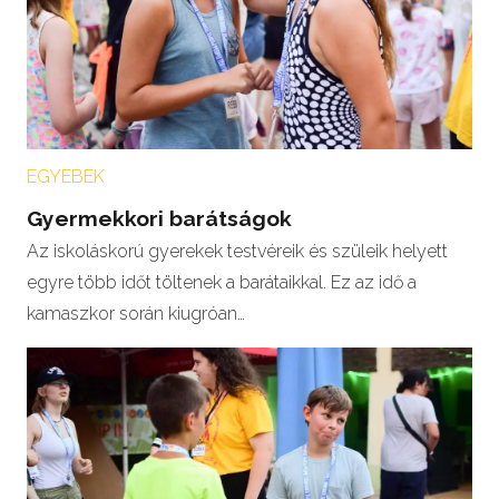
EGYEBEK
Gyermekkori barátságok
Az iskoláskorú gyerekek testvéreik és szüleik helyett
egyre több időt töltenek a barátaikkal. Ez az idő a
kamaszkor során kiugróan…