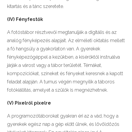
kitartás és a tánc szeretete.
(IV) Fényfestők
A fotóstábor résztvevői megtanulják a digitális és az
analóg fényképezés alapjait. Az elméleti oktatás mellett
a fő hangsúly a gyakorlaton van. A gyerekek
fényképezőgéppel a kezükben, a kísérőktől instruálva
járják a várost vagy a tábor területét. Témákat,
kompozíciókat, színeket és fényeket keresnek a kapott
feladat alapján. A turnus végén megnyílik a táboros
fotókiállítás, amelyet a szülők is megnézhetnek.
(V) Pixelről pixelre
A programozótáborokat gyakran éri az a vád, hogy a
gyerekek egész nap a gép előtt ülnek, és lövöldözős