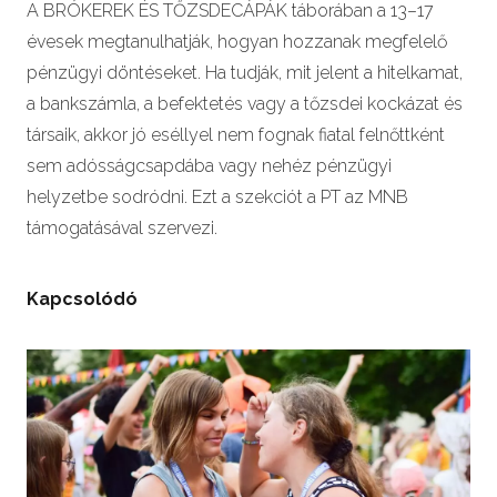
A BRÓKEREK ÉS TŐZSDECÁPÁK táborában a 13–17
évesek megtanulhatják, hogyan hozzanak megfelelő
pénzügyi döntéseket. Ha tudják, mit jelent a hitelkamat,
a bankszámla, a befektetés vagy a tőzsdei kockázat és
társaik, akkor jó eséllyel nem fognak fiatal felnőttként
sem adósságcsapdába vagy nehéz pénzügyi
helyzetbe sodródni. Ezt a szekciót a PT az MNB
támogatásával szervezi.
Kapcsolódó