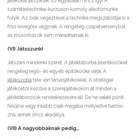
játékokat játszanak. Ez egyáltalán nincs így! A
számítástechnika-kurzuson komoly alkotómunka
folyik. Az órák végeztével a technika megszállottjai is a
friss levegőre vágynak. A rengeteg csapatversenyből
és műsorból ők sem maradhatnak ki.
(VI) Játsszunk!
Játszani mindenki szeret. A játéktáborba jelentkezőket
rengeteg legó- és egyéb építőkocka várja. A
játékszoba
tele van társasjátékokkal. A stratégiai
játékoktól kezdve a szerepjátékokon át minden a
játéktáborosok rendelkezésére áll. De ha valaki pónit
fésülne vagy inkább csak magába mélyedve barbie-
zna, annak sincs akadálya.
(VII) A nagyobbaknak pedig…