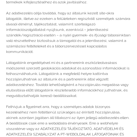
termékek kifejlesztéséhez és azok javításához.
Még több
Az adatkezelés célja továbbá, hogy az általunk kezelt site-okra
látogatók, illetve az ezeken a felületeken regisztrált személyek számára
olvasói élményt, tájékoztatást, valamint szerteágazó
információszolgáltatást nyújtsunk, ezenkívül – jelentkezési
szándék/regisztráció esetén – a nyári gyermek- és ifjúsági táborainkban
való részvételhez biztosítsuk a támogatói és a jelentkezési, valamint a
számlázási feltételeket és a táborszervezéssel kapcsolatos
kommunikációt.
Látogatóink engedélyével mi és a partnereink eszközleolvasásos
módszerrel szerzett geolokációs adatokat és azonosítási információkat is
felhasználhatunk. Látogatóink a megfelelő helyre kattintva
hozzájárulhatnak az általunk és a partnereink által végzett
adatkezeléshez. További lehetőségként a hozzájárulás megadása vagy
elutasítása előtt látogatóink részletesebb információkhoz juthatnak, és
megváltoztathatják kereső-beállításaikat.
Kérdezz-felelek a táborról
Felhívjuk a figyelmet arra, hogy a személyes adatok bizonyos
kezeléséhez nem feltétlenül szükséges az érintett hozzájárulása,
akinek azonban jogában áll tiltakozni az ilyen jellegű adatkezelés ellen.
A beállítások csak erre a weboldalra érvényesek. Erre a webhelyre
visszatérve vagy az ADATKEZELÉSI TÁJÉKOZTATÓ, ADATVÉDELMI ÉS
ADATKEZELÉSI SZABÁLYZAT A PT-WEBOLDALAK LÁTOGATÓINAK ÉS