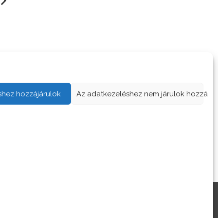
goltábor,
Ezért az 5 dologért
ogramozótábor…
érdemes táborozni
shez hozzájárulok
Az adatkezeléshez nem járulok hozzá