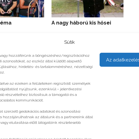
An
 téma
A nagy háború kis hősei
pr
Sütik
unk vagy hozzáférünk a böngészéshez/regisztrációhoz
Az adatkezelé
i azonosítókat, az eszköz által küldött alapvető
yújtásához, hirdetés- és tartalomméréshez, nézettségi
oz.
illetve az ezeken a felületeken regisztrált személyek
olgáltatást nyújtsunk, ezenkívül – jelentkezési
ló részvételhez biztosítsuk a támogatói és a
apcsolatos kommunikációt.
l szerzett geolokációs adatokat és azonosítási
a hozzájárulhatnak az általunk és a partnereink által
gy elutasítása előtt látogatóink részletesebb