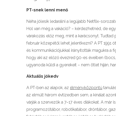
PT-snek lenni menő
Néha jólesik ledarálni a legújabb Netflix-soroz
Hol van még a vakáció? – kérdezhetnéd, de egy 
várakozás előz meg, mint a karácsonyt. Tudtad 
február közepétől lehet jelentkezni? A PT 1991
és kommunikációjukkal irányították magukra a f
hogy aki az előző évezred 90-es éveiben (bocs, 
ugyanoda küldi a gyerekeit – nem ötlet híján, ha
Aktuális jókedv
A PT-ben az alapok, az
élményközpontú
tanulá
az elmúlt három évtizedben sem, a kínálat azonb
várják a szervezők a 7–17 éves diákokat. A már i
programozótábor, robotikatábor, dróntábor, gazd