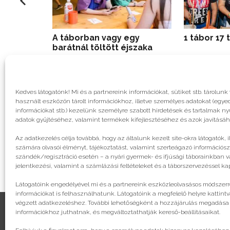
A táborban vagy egy
1 tábor 17
barátnál töltött éjszaka
Kedves látogatónk! Mi és a partnereink információkat, sütiket stb. tárol
használt eszközön tárolt információkhoz, illetve személyes adatokat (egyed
információkat stb.) kezelünk személyre szabott hirdetések és tartalmak n
adatok gyűjtéséhez, valamint termékek kifejlesztéséhez és azok javításáh
Az adatkezelés célja továbbá, hogy az általunk kezelt site-okra látogatók, 
számára olvasói élményt, tájékoztatást, valamint szerteágazó információsz
szándék/regisztráció esetén – a nyári gyermek- és ifjúsági táborainkban va
jelentkezési, valamint a számlázási feltételeket és a táborszervezéssel k
Látogatóink engedélyével mi és a partnereink eszközleolvasásos módszerre
információkat is felhasználhatunk. Látogatóink a megfelelő helyre kattintv
végzett adatkezeléshez. További lehetőségként a hozzájárulás megadása va
információkhoz juthatnak, és megváltoztathatják kereső-beállításaikat.