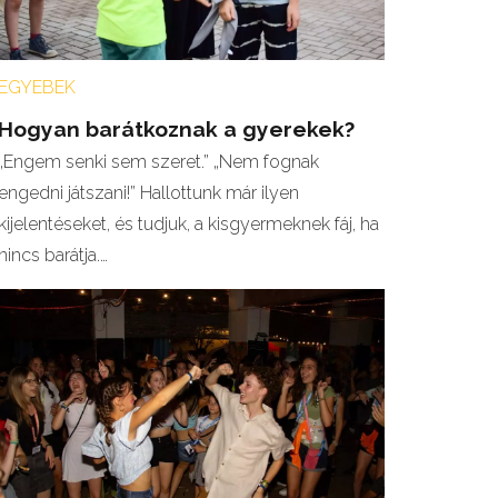
EGYEBEK
Hogyan barátkoznak a gyerekek?
„Engem senki sem szeret.” „Nem fognak
engedni játszani!” Hallottunk már ilyen
kijelentéseket, és tudjuk, a kisgyermeknek fáj, ha
nincs barátja.…