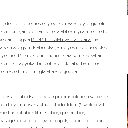
atot, de nem érdemes egy egész nyarat így végigtolni.
szuper nyári programot legalább annyira türelmetlen
például, hogy a
PEOPLE TEAM nyári táboraira
már
 óta szervez gyerektáborokat, amelyek újszerűségükkel
igyelmet. PT-snek lenni menő, és az sem szokatlan,
szülők) nagyokat bulizott a vidéki táborban, most
nem azért, mert megtalálta a legjobbat.
sra és a szabadságra épülő programok nem változtak
an folyamatosan aktualizálódik. Idén 17 szekcióval
smert angoltábor, filmestábor, gamertábor,
asági (brókerek és tőzsdecápák) tábor, játéktábor,