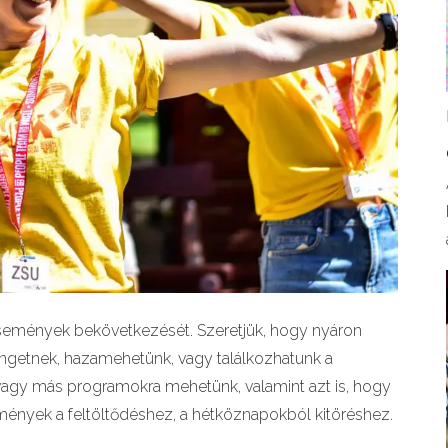
események bekövetkezését. Szeretjük, hogy nyáron
öngetnek, hazamehetünk, vagy találkozhatunk a
vagy más programokra mehetünk, valamint azt is, hogy
mények a feltöltődéshez, a hétköznapokból kitöréshez.