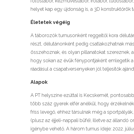
fotóstábor, kézművestábor, írótábor, tudóstábor, 
helyet kap egy újdonság is, a 3D konstruktőrök t
Életetek végéig
A táborozók turnusonként reggeltől kora délután
részt, délutánonként pedig csatlakozhatnak más
összehoznak, és olyan pillanatokat szereznek, 
hogy sokan az évük fénypontjaként emlegetik a n
ráadásul a csapatversenyeken jól teljesítők aján
Alapok
A PT helyszíne ezúttal is Kecskemét, pontosabb
több száz gyerek elfér anélkül, hogy érzékelné
friss levegő, ehhez társulnak még a sportpályák,
(plusz az éjjeli-nappali büfé), illetve az állandó 
igénybe vehető. A három turnus ideje: 2022. júliu