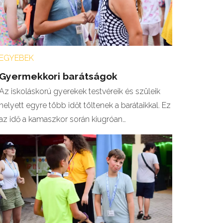
EGYEBEK
Gyermekkori barátságok
Az iskoláskorú gyerekek testvéreik és szüleik
helyett egyre több időt töltenek a barátaikkal. Ez
az idő a kamaszkor során kiugróan…