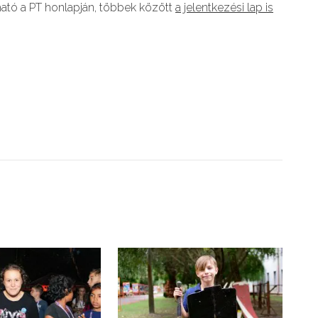
ható a PT honlapján, többek között
a jelentkezési lap is