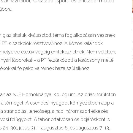
színházi tábor, kuktatábor, sport- és tánctábor mellett
ábora.
ig az általuk kiválasztott téma foglalkozásain vesznek
 PT-s szekciók résztvevőihez. A közös kalandok
amelyekre életük végéig emlékezhetnek. Nem véletlen,
yári táborokat – a PT felzárkózott a karácsony mellé,
dékokkal felpakolva térnek haza szüleikhez.
an az NJE Homokbányai Kollégium. Az óriási területen
k a tömeget. A csendes, nyugodt környezetben alap a
 a strandolási lehetőség, a napi háromszori étkezés
orvosi felügyelet. A tábor ottalvósan és bejárósként is
s 24–30., július 31. – augusztus 6. és augusztus 7–13.