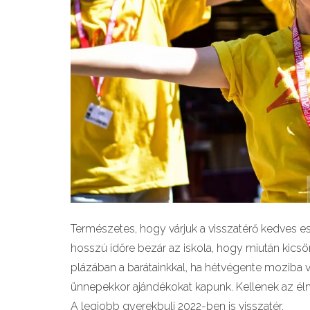
Természetes, hogy várjuk a visszatérő kedves 
hosszú időre bezár az iskola, hogy miután kics
plázában a barátainkkal, ha hétvégente moziba 
ünnepekkor ajándékokat kapunk. Kellenek az él
A legjobb gyerekbuli 2022-ben is visszatér.