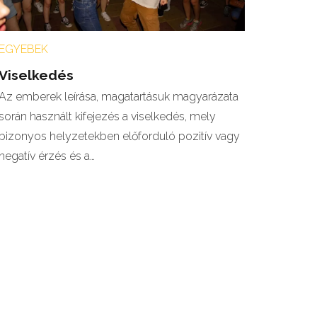
EGYEBEK
Viselkedés
Az emberek leírása, magatartásuk magyarázata
során használt kifejezés a viselkedés, mely
bizonyos helyzetekben előforduló pozitív vagy
negatív érzés és a…