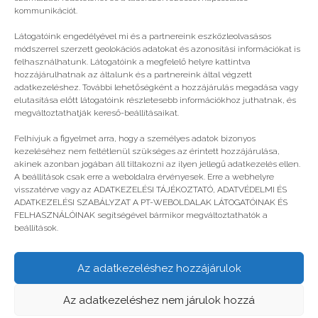
kommunikációt.
Látogatóink engedélyével mi és a partnereink eszközleolvasásos
módszerrel szerzett geolokációs adatokat és azonosítási információkat is
felhasználhatunk. Látogatóink a megfelelő helyre kattintva
hozzájárulhatnak az általunk és a partnereink által végzett
adatkezeléshez. További lehetőségként a hozzájárulás megadása vagy
elutasítása előtt látogatóink részletesebb információkhoz juthatnak, és
megváltoztathatják kereső-beállításaikat.
Táborozás – nyugati tömb
Felhívjuk a figyelmet arra, hogy a személyes adatok bizonyos
kezeléséhez nem feltétlenül szükséges az érintett hozzájárulása,
akinek azonban jogában áll tiltakozni az ilyen jellegű adatkezelés ellen.
A beállítások csak erre a weboldalra érvényesek. Erre a webhelyre
visszatérve vagy az ADATKEZELÉSI TÁJÉKOZTATÓ, ADATVÉDELMI ÉS
ADATKEZELÉSI SZABÁLYZAT A PT-WEBOLDALAK LÁTOGATÓINAK ÉS
FELHASZNÁLÓINAK segítségével bármikor megváltoztathatók a
beállítások.
Az adatkezeléshez hozzájárulok
© legjobbtabor.hu
Az adatkezeléshez nem járulok hozzá
GDPR | Adatvédelmi és adatkezelési szabályzat