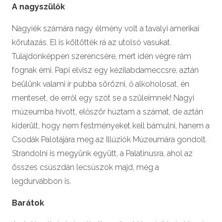
A nagyszülők
Nagyiék számára nagy élmény volt a tavalyi amerikai
körutazás. El is költötték rá az utolsó vasukat.
Tulajdonképpen szerencsére, mert idén végre rám
fognak érni. Papi elvisz egy kézilabdameccsre, aztán
beülünk valami ír pubba sörözni, ő alkoholosat, én
menteset, de erről egy szót se a szüleimnek! Nagyi
múzeumba hívott, először húztam a számat, de aztán
kiderült, hogy nem festményeket kell bámulni, hanem a
Csodák Palotájára meg az Illúziók Múzeumára gondolt.
Strandolni is megyünk együtt, a Palatinusra, ahol az
összes csúszdán lecsúszok majd, még a
legdurvábbon is.
Barátok