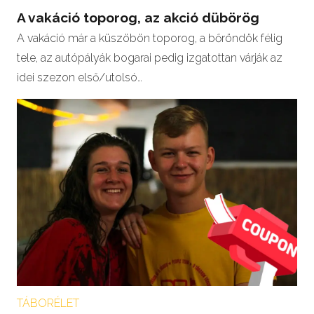
A vakáció toporog, az akció dübörög
A vakáció már a küszöbön toporog, a bőröndök félig
tele, az autópályák bogarai pedig izgatottan várják az
idei szezon első/utolsó…
TÁBORÉLET