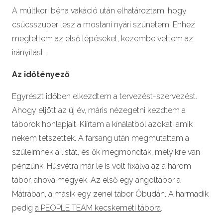
A múltkori béna vakáció után elhatároztam, hogy
csúcsszuper lesz a mostani nyári szünetem. Ehhez
megtettem az első lépéseket, kezembe vettem az
irányítást.
Az időtényező
Egyrészt időben elkezdtem a tervezést-szervezést.
Ahogy eljött az új év, máris nézegetni kezdtem a
táborok honlapjait. Kiírtam a kínálatból azokat, amik
nekem tetszettek. A farsang után megmutattam a
szüleimnek a listát, és ők megmondták, melyikre van
pénzünk. Húsvétra már le is volt fixálva az a három
tábor, ahová megyek. Az első egy angoltábor a
Mátrában, a másik egy zenei tábor Óbudán. A harmadik
pedig
a PEOPLE TEAM kecskeméti tábora
.