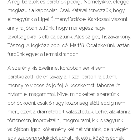
A régi barátok és barátnők pedig… Némelyikkel eléggé
meglazult a kapcsolat. Csak Katával tervezzük, hogy
elmegyünk a Liget Élményfürdőbe. Kardossal viszont
annyira jóban lettünk, hogy már egész nagy
távolságokra is elbicajoztunk. Alcsisziget, Tiszavárkony,
Tószeg. A legközelebbi cél Martfű. Odatekerünk, aztán
fürdünk egyet a termálstrandon.
A szerény kis Evelinnel korábban senki sem
barátkozott, de én tavaly a Tisza-parton rájöttem,
mennyire vicces és jó fej. A kecskeméti táborba őt
hívtam el magammal. Mivel mindketten szeretünk
bohóckodni, csak ő nagy közönség előtt eddig nem
mert, ezért a
drámatábort
választottuk. Lehet alakítani a
történeten, improvizálni, megmutatni, kik is vagyunk
valójában. Igaz, kőkemény két hét vár ránk, de a végén
egy szuperprodukciót adhatunk elő a közönségnek.