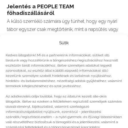
Jelentés a PEOPLE TEAM
főhadiszállásáról
A külső szemlélő számára úgy tűnhet, hogy egy nyári
tábor egyszer csak megtörténik, mint a napsütés vagy
a görögdinnye megjelenése…
Sütik
Kedves látogatónk! Mi és a partnereink információkat, sütiket stb.
tárolunk vagy hozzáférünk a böngészéshez/regisztrációhoz használt
eszközön tárolt információkhoz, illetve személyes adatokat (egyedi
#2023
azonosítókat, az eszköz által küldött alapvető információkat stb.)
kezelünk személyre szabott hirdetések és tartalmak nyújtásához,
hirdetés- és tartalomméréshez, nézettségi adatok gyűjtéséhez, valamint
Még több
termékek kifejlesztéséhez és azok javításához.
Az adatkezelés célja továbbá, hogy az általunk kezelt site-okra
látogatók, illetve az ezeken a felületeken regisztrált személyek számára
olvasói élményt, tájékoztatást, valamint szerteágazó
információszolgáltatást nyújtsunk, ezenkívül – jelentkezési
szándék/regisztráció esetén – a nyári gyermek- és ifjúsági táborainkban
való részvételhez biztosítsuk a támogatói és a jelentkezési, valamint a
számlázási feltételeket és a táborszervezéssel kapcsolatos