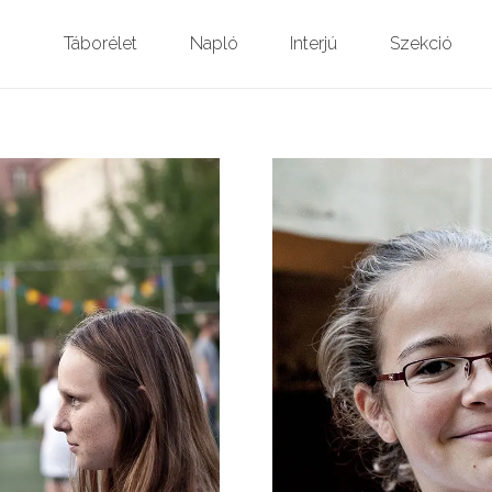
Táborélet
Napló
Interjú
Szekció