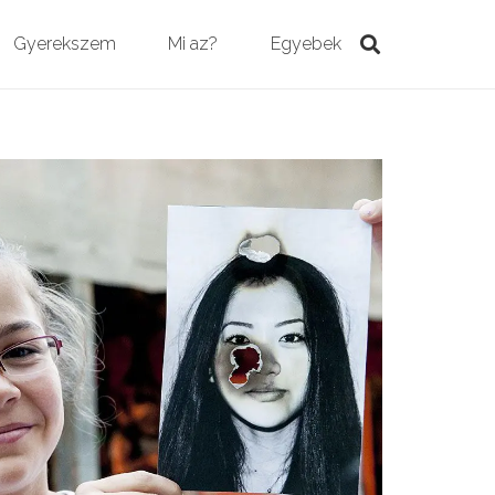
Gyerekszem
Mi az?
Egyebek