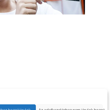
shez hozzájárulok
Az adatkezeléshez nem járulok hozzá