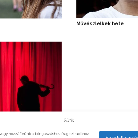
Művészlelkek hete
Sütik
unk vagy hozzáférünk a böngészéshez/regisztrációhoz
Az adatkezelé