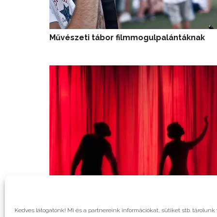
Művészeti tábor filmmogulpalántáknak
Kedves látogatónk! Mi és a partnereink információkat, sütiket stb. tárol