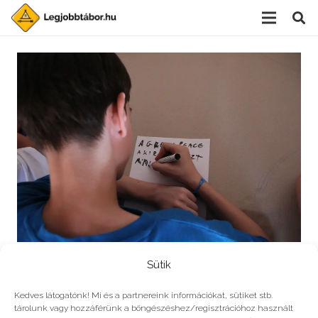
5 érv, hogy megszeresd az angolt
Sütik
Kedves látogatónk! Mi és a partnereink információkat, sütiket stb.
tárolunk vagy hozzáférünk a böngészéshez/regisztrációhoz használt