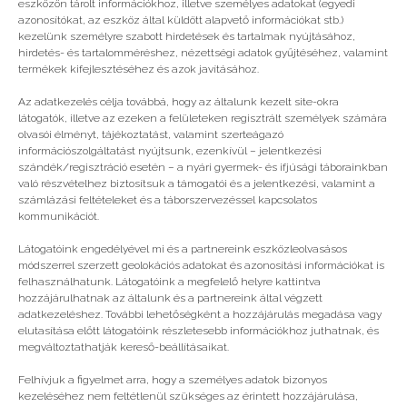
eszközön tárolt információkhoz, illetve személyes adatokat (egyedi
azonosítókat, az eszköz által küldött alapvető információkat stb.)
kezelünk személyre szabott hirdetések és tartalmak nyújtásához,
hirdetés- és tartalomméréshez, nézettségi adatok gyűjtéséhez, valamint
termékek kifejlesztéséhez és azok javításához.
Az adatkezelés célja továbbá, hogy az általunk kezelt site-okra
látogatók, illetve az ezeken a felületeken regisztrált személyek számára
olvasói élményt, tájékoztatást, valamint szerteágazó
információszolgáltatást nyújtsunk, ezenkívül – jelentkezési
szándék/regisztráció esetén – a nyári gyermek- és ifjúsági táborainkban
való részvételhez biztosítsuk a támogatói és a jelentkezési, valamint a
számlázási feltételeket és a táborszervezéssel kapcsolatos
Irány Kecskemét!
kommunikációt.
Látogatóink engedélyével mi és a partnereink eszközleolvasásos
módszerrel szerzett geolokációs adatokat és azonosítási információkat is
felhasználhatunk. Látogatóink a megfelelő helyre kattintva
hozzájárulhatnak az általunk és a partnereink által végzett
adatkezeléshez. További lehetőségként a hozzájárulás megadása vagy
elutasítása előtt látogatóink részletesebb információkhoz juthatnak, és
megváltoztathatják kereső-beállításaikat.
Felhívjuk a figyelmet arra, hogy a személyes adatok bizonyos
kezeléséhez nem feltétlenül szükséges az érintett hozzájárulása,