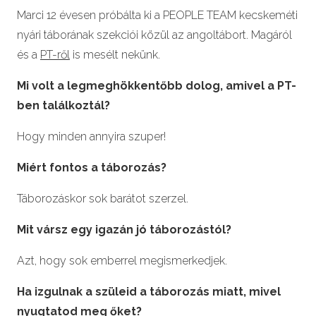
Marci 12 évesen próbálta ki a PEOPLE TEAM kecskeméti
nyári táborának szekciói közül az angoltábort. Magáról
és a
PT-ről
is mesélt nekünk.
Mi volt a legmeghökkentőbb dolog, amivel a PT-
ben találkoztál?
Hogy minden annyira szuper!
Miért fontos a táborozás?
Táborozáskor sok barátot szerzel.
Mit vársz egy igazán jó táborozástól?
Azt, hogy sok emberrel megismerkedjek.
Ha izgulnak a szüleid a táborozás miatt, mivel
nyugtatod meg őket?