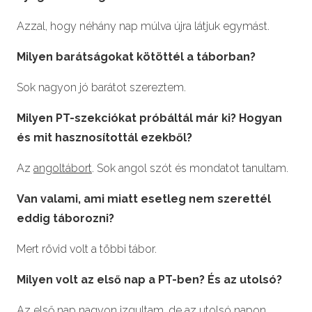
Azzal, hogy néhány nap múlva újra látjuk egymást.
Milyen barátságokat kötöttél a táborban?
Sok nagyon jó barátot szereztem.
Milyen PT-szekciókat próbáltál már ki? Hogyan
és mit hasznosítottál ezekből?
Az
angoltábort
. Sok angol szót és mondatot tanultam.
Van valami, ami miatt esetleg nem szerettél
eddig táborozni?
Mert rövid volt a többi tábor.
Milyen volt az első nap a PT-ben? És az utolsó?
Az első nap nagyon izgultam, de az utolsó napon