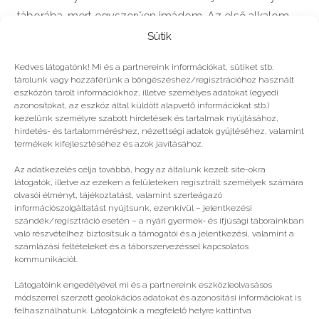
táborába, mert egyszerűen imádom. Az első alkalom
után teljesen…
Sütik
Kedves látogatónk! Mi és a partnereink információkat, sütiket stb.
tárolunk vagy hozzáférünk a böngészéshez/regisztrációhoz használt
eszközön tárolt információkhoz, illetve személyes adatokat (egyedi
azonosítókat, az eszköz által küldött alapvető információkat stb.)
#2025
kezelünk személyre szabott hirdetések és tartalmak nyújtásához,
hirdetés- és tartalomméréshez, nézettségi adatok gyűjtéséhez, valamint
termékek kifejlesztéséhez és azok javításához.
Még több
Az adatkezelés célja továbbá, hogy az általunk kezelt site-okra
látogatók, illetve az ezeken a felületeken regisztrált személyek számára
olvasói élményt, tájékoztatást, valamint szerteágazó
információszolgáltatást nyújtsunk, ezenkívül – jelentkezési
szándék/regisztráció esetén – a nyári gyermek- és ifjúsági táborainkban
való részvételhez biztosítsuk a támogatói és a jelentkezési, valamint a
számlázási feltételeket és a táborszervezéssel kapcsolatos
kommunikációt.
Látogatóink engedélyével mi és a partnereink eszközleolvasásos
módszerrel szerzett geolokációs adatokat és azonosítási információkat is
felhasználhatunk. Látogatóink a megfelelő helyre kattintva