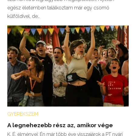
egész életemben találkoztam már egy csomó
külföldivel, de…
GYEREKSZEM
A legnehezebb rész az, amikor vége
K. É. élményei: Én már több éve visszajárok a PT nyári