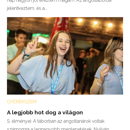
nap nagyon jól éreztem magam. Az angoltáborba
jelentkeztem, és a…
GYEREKSZEM
A legjobb hot dog a világon
S. élményei: A táborban az angoltanárok voltak
számomra a legnagyobb meglepetések. Nyilván