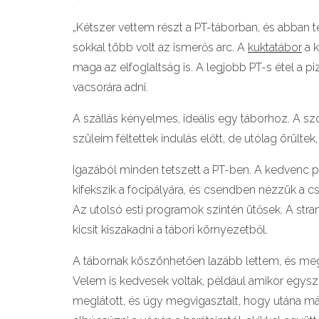
„Kétszer vettem részt a PT-táborban, és abban 
sokkal több volt az ismerős arc. A
kuktatábor
a k
maga az elfoglaltság is. A legjobb PT-s étel a pi
vacsorára adni.
A szállás kényelmes, ideális egy táborhoz. A s
szüleim féltettek indulás előtt, de utólag örült
Igazából minden tetszett a PT-ben. A kedvenc p
kifekszik a focipályára, és csendben nézzük a csi
Az utolsó esti programok szintén ütősek. A stra
kicsit kiszakadni a tábori környezetből.
A tábornak köszönhetően lazább lettem, és meg
Velem is kedvesek voltak, például amikor egys
meglátott, és úgy megvigasztalt, hogy utána má