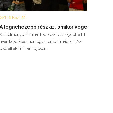
GYEREKSZEM
A legnehezebb rész az, amikor vége
K. É. élményei: Én már több éve visszajárok a PT
nyári táborába, mert egyszerűen imádom. Az
első alkalom után teljesen…