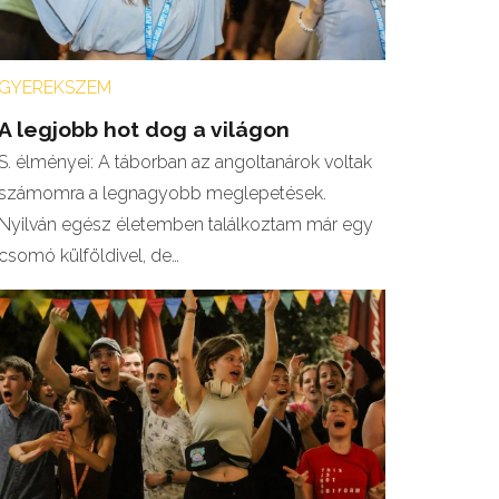
GYEREKSZEM
A legjobb hot dog a világon
S. élményei: A táborban az angoltanárok voltak
számomra a legnagyobb meglepetések.
Nyilván egész életemben találkoztam már egy
csomó külföldivel, de…