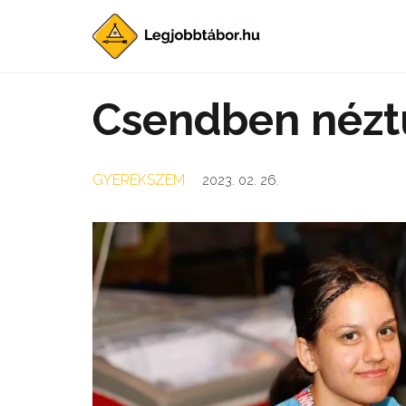
Csendben néztü
GYEREKSZEM
2023. 02. 26.