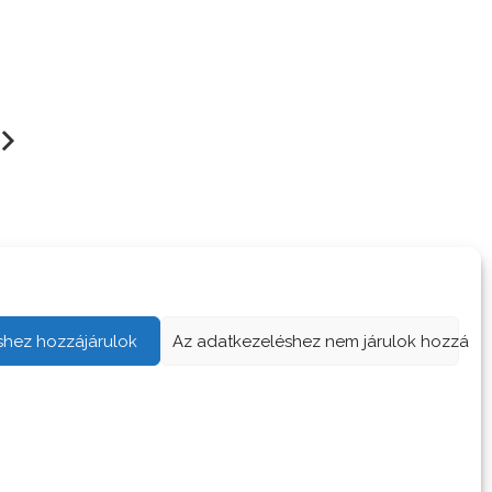
 hittem, betörő
Nyilván életveszély
shez hozzájárulok
Az adatkezeléshez nem járulok hozzá