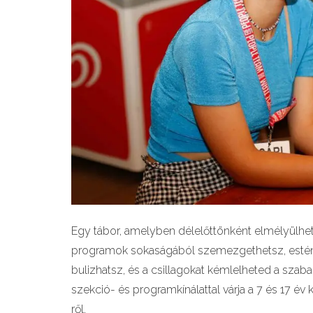
Egy tábor, amelyben délelőttönként elmélyülhet
programok sokaságából szemezgethetsz, esténk
bulizhatsz, és a csillagokat kémlelheted a szaba
szekció- és programkínálattal várja a 7 és 17 év 
ről.