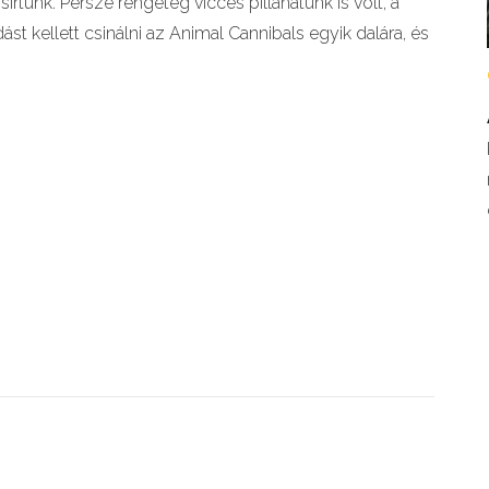
írtunk. Persze rengeteg vicces pillanatunk is volt, a
t kellett csinálni az Animal Cannibals egyik dalára, és