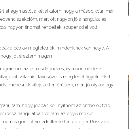
tért el egymástól a két alkalom, hogy a másodikban már
edvenc szekcióm, mert ott nagyon jó a hangulat és
zza, nagyon finomat rendeltek, szuper ötlet volt
zobák a célnak megfelelnek, mindenkinek van helye. A
ek, hogy jól éreztem magam.
rogramom az esti csillagnézés, ilyenkor mindenki
llagokat, valamint távcsővel is meg lehet figyelni őket.
ndra menésnek kifejezetten örültem, mert jó olykor egy
tanultam, hogy jobban kell nyitnom az emberek felé.
zer rossz hangulatban voltam, az egyik mókus
r nem is gondoltam a kellemetlen dologra. Rossz volt