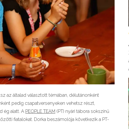
sz az általad választott témában, délutánonként
ént pedig csapatversenyeken vehetsz részt,
d ég alatt. A
PEOPLE TEAM
(PT) nyári tábora sokszínű
közötti fiatalokat. Dorka beszámolója következik a PT-