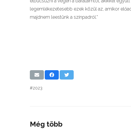
elbúcsúzni a végén a barátaimtól, akikkel együtt s
legemlékezetesebb ezek közül az, amikor előadás
majdnem leestünk a színpadról.”
#2023
Még több