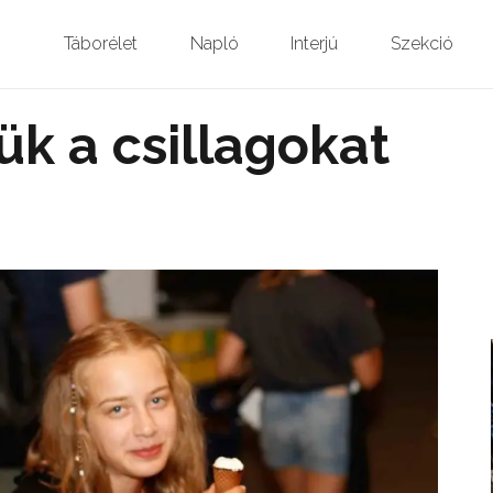
Táborélet
Napló
Interjú
Szekció
k a csillagokat