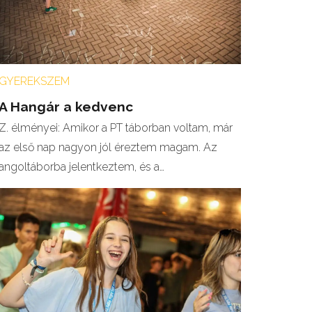
GYEREKSZEM
A Hangár a kedvenc
Z. élményei: Amikor a PT táborban voltam, már
az első nap nagyon jól éreztem magam. Az
angoltáborba jelentkeztem, és a…