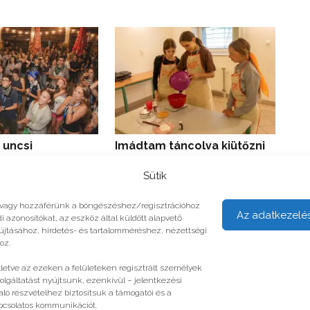
 uncsi
Imádtam táncolva kiütőzni
Azt
Sütik
unk vagy hozzáférünk a böngészéshez/regisztrációhoz
Az adatkezelé
i azonosítókat, az eszköz által küldött alapvető
yújtásához, hirdetés- és tartalomméréshez, nézettségi
oz.
illetve az ezeken a felületeken regisztrált személyek
olgáltatást nyújtsunk, ezenkívül – jelentkezési
ló részvételhez biztosítsuk a támogatói és a
apcsolatos kommunikációt.