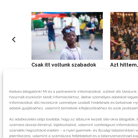
Csak itt voltunk szabadok
Azt hittem,
Kedves látogatónk! Mi és a partnereink információkat, sütiket stb. tárol
használt eszközön tárolt információkhoz, illetve személyes adatokat (egyed
információkat stb.) kezelünk személyre szabott hirdetések és tartalmak n
adatok gyűjtéséhez, valamint termékek kifejlesztéséhez és azok javításáh
Az adatkezelés célja továbbá, hogy az általunk kezelt site-okra látogatók, 
számára olvasói élményt, tájékoztatást, valamint szerteágazó információsz
szándék/regisztráció esetén – a nyári gyermek- és ifjúsági táborainkban va
jelentkezési, valamint a számlázási feltételeket és a táborszervezéssel k