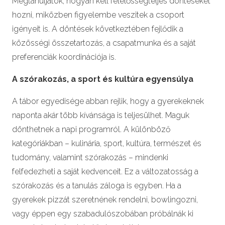
Megtanuljátok, hogyan kell felelősségteljes döntéseket
hozni, miközben figyelembe veszitek a csoport
igényeit is. A döntések következtében fejlődik a
közösségi összetartozás, a csapatmunka és a saját
preferenciák koordinációja is.
A szórakozás, a sport és kultúra egyensúlya
A tábor egyedisége abban rejlik, hogy a gyerekeknek
naponta akár több kívánsága is teljesülhet. Maguk
dönthetnek a napi programról. A különböző
kategóriákban – kulinária, sport, kultúra, természet és
tudomány, valamint szórakozás – mindenki
felfedezheti a saját kedvenceit. Ez a változatosság a
szórakozás és a tanulás záloga is egyben. Ha a
gyerekek pizzát szeretnének rendelni, bowlingozni,
vagy éppen egy szabadulószobában próbálnák ki