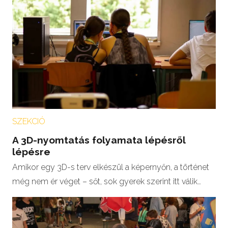
SZEKCIÓ
A 3D-nyomtatás folyamata lépésről
lépésre
Amikor egy 3D-s terv elkészül a képernyőn, a történet
még nem ér véget – sőt, sok gyerek szerint itt válik…