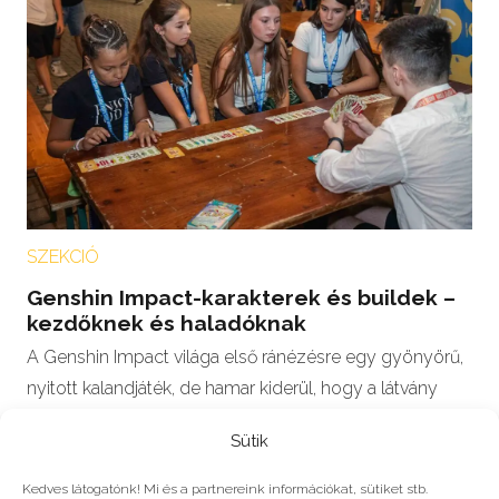
SZEKCIÓ
Genshin Impact-karakterek és buildek –
kezdőknek és haladóknak
A Genshin Impact világa első ránézésre egy gyönyörű,
nyitott kalandjáték, de hamar kiderül, hogy a látvány
mögött egy összetett rendszer…
Sütik
Kedves látogatónk! Mi és a partnereink információkat, sütiket stb.