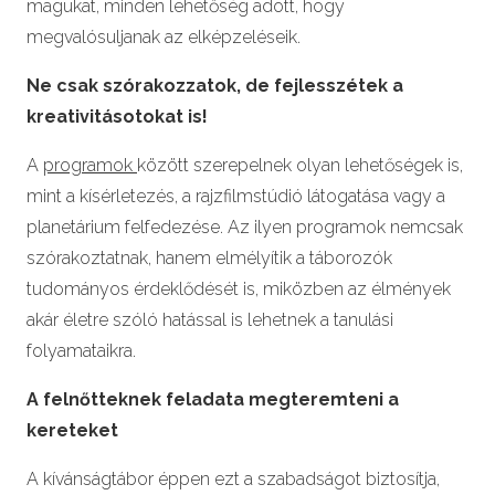
magukat, minden lehetőség adott, hogy
megvalósuljanak az elképzeléseik.
Ne csak szórakozzatok, de fejlesszétek a
kreativitásotokat is!
A
programok
között szerepelnek olyan lehetőségek is,
mint a kísérletezés, a rajzfilmstúdió látogatása vagy a
planetárium felfedezése. Az ilyen programok nemcsak
szórakoztatnak, hanem elmélyítik a táborozók
tudományos érdeklődését is, miközben az élmények
akár életre szóló hatással is lehetnek a tanulási
folyamataikra.
A felnőtteknek feladata megteremteni a
kereteket
A kívánságtábor éppen ezt a szabadságot biztosítja,