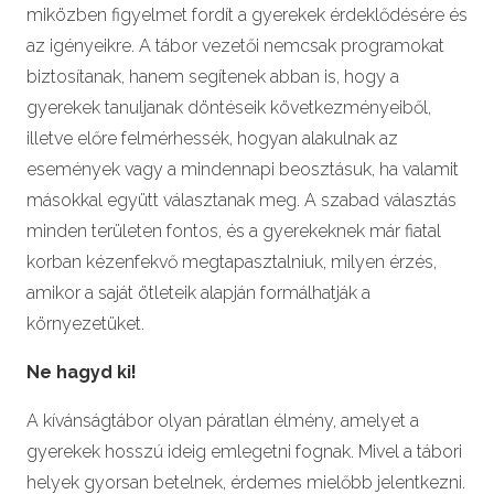
miközben figyelmet fordít a gyerekek érdeklődésére és
az igényeikre. A tábor vezetői nemcsak programokat
biztosítanak, hanem segítenek abban is, hogy a
gyerekek tanuljanak döntéseik következményeiből,
illetve előre felmérhessék, hogyan alakulnak az
események vagy a mindennapi beosztásuk, ha valamit
másokkal együtt választanak meg. A szabad választás
minden területen fontos, és a gyerekeknek már fiatal
korban kézenfekvő megtapasztalniuk, milyen érzés,
amikor a saját ötleteik alapján formálhatják a
környezetüket.
Ne hagyd ki!
A kívánságtábor olyan páratlan élmény, amelyet a
gyerekek hosszú ideig emlegetni fognak. Mivel a tábori
helyek gyorsan betelnek, érdemes mielőbb jelentkezni.