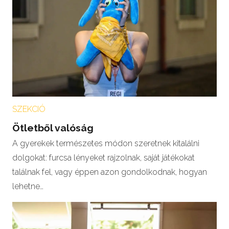
SZEKCIÓ
Ötletből valóság
A gyerekek természetes módon szeretnek kitalálni
dolgokat: furcsa lényeket rajzolnak, saját játékokat
találnak fel, vagy éppen azon gondolkodnak, hogyan
lehetne…