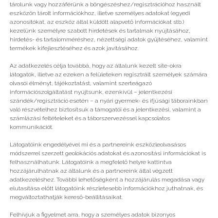
tárolunk vagy hozzáférünk a böngészéshez/regisztrációhoz használt
2025
eszközön tárolt információkhoz, illetve személyes adatokat (egyedi
azonosítókat, az eszköz által küldött alapvető információkat stb.)
kezelünk személyre szabott hirdetések és tartalmak nyújtásához,
hirdetés- és tartalomméréshez, nézettségi adatok gyűjtéséhez, valamint
Még több
termékek kifejlesztéséhez és azok javításához.
Az adatkezelés célja továbbá, hogy az általunk kezelt site-okra
látogatók, illetve az ezeken a felületeken regisztrált személyek számára
olvasói élményt, tájékoztatást, valamint szerteágazó
információszolgáltatást nyújtsunk, ezenkívül – jelentkezési
szándék/regisztráció esetén – a nyári gyermek- és ifjúsági táborainkban
való részvételhez biztosítsuk a támogatói és a jelentkezési, valamint a
számlázási feltételeket és a táborszervezéssel kapcsolatos
kommunikációt.
Látogatóink engedélyével mi és a partnereink eszközleolvasásos
módszerrel szerzett geolokációs adatokat és azonosítási információkat is
felhasználhatunk. Látogatóink a megfelelő helyre kattintva
hozzájárulhatnak az általunk és a partnereink által végzett
adatkezeléshez. További lehetőségként a hozzájárulás megadása vagy
elutasítása előtt látogatóink részletesebb információkhoz juthatnak, és
megváltoztathatják kereső-beállításaikat.
A jövő a 3D konstruktőrök táborában
Ho
Felhívjuk a figyelmet arra, hogy a személyes adatok bizonyos