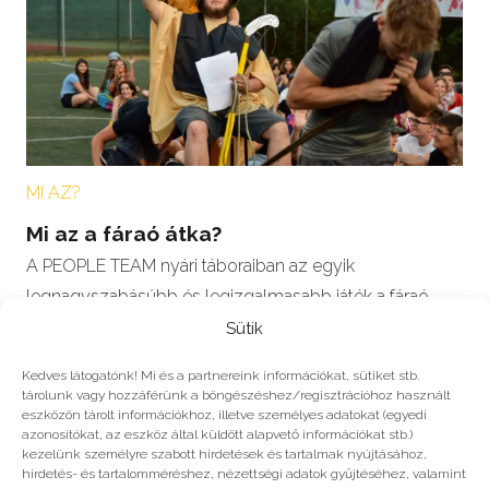
MI AZ?
Mi az a fáraó átka?
A PEOPLE TEAM nyári táboraiban az egyik
legnagyszabásúbb és legizgalmasabb játék a fáraó
átka. Az ókori Egyiptomba repülünk, ahol a…
Sütik
Kedves látogatónk! Mi és a partnereink információkat, sütiket stb.
tárolunk vagy hozzáférünk a böngészéshez/regisztrációhoz használt
eszközön tárolt információkhoz, illetve személyes adatokat (egyedi
azonosítókat, az eszköz által küldött alapvető információkat stb.)
#2023
kezelünk személyre szabott hirdetések és tartalmak nyújtásához,
hirdetés- és tartalomméréshez, nézettségi adatok gyűjtéséhez, valamint