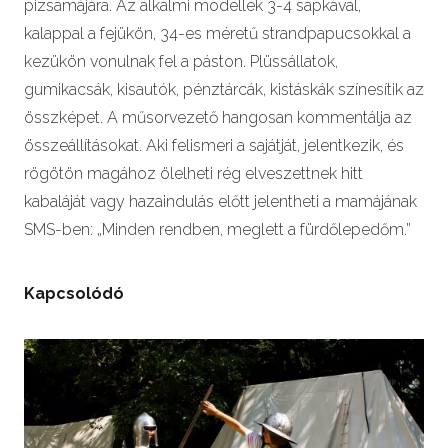
pizsamájára. Az alkalmi modellek 3-4 sapkával,
kalappal a fejükön, 34-es méretű strandpapucsokkal a
kezükön vonulnak fel a páston. Plüssállatok,
gumikacsák, kisautók, pénztárcák, kistáskák színesítik az
összképet. A műsorvezető hangosan kommentálja az
összeállításokat. Aki felismeri a sajátját, jelentkezik, és
rögötön magához ölelheti rég elveszettnek hitt
kabaláját vagy hazaindulás előtt jelentheti a mamájának
SMS-ben: „Minden rendben, meglett a fürdőlepedőm.”
Kapcsolódó