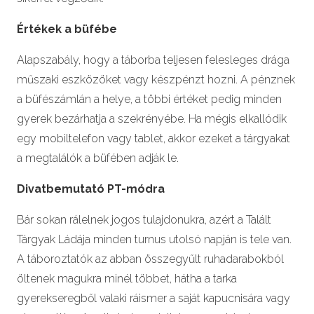
Értékek a büfébe
Alapszabály, hogy a táborba teljesen felesleges drága
műszaki eszközöket vagy készpénzt hozni. A pénznek
a büfészámlán a helye, a többi értéket pedig minden
gyerek bezárhatja a szekrényébe. Ha mégis elkallódik
egy mobiltelefon vagy tablet, akkor ezeket a tárgyakat
a megtalálók a büfében adják le.
Divatbemutató PT-módra
Bár sokan rálelnek jogos tulajdonukra, azért a Talált
Tárgyak Ládája minden turnus utolsó napján is tele van.
A táboroztatók az abban összegyűlt ruhadarabokból
öltenek magukra minél többet, hátha a tarka
gyerekseregből valaki ráismer a saját kapucnisára vagy