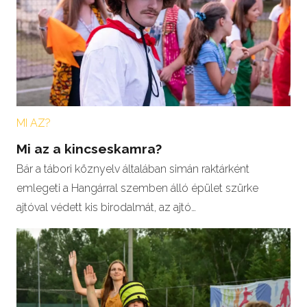
MI AZ?
Mi az a kincseskamra?
Bár a tábori köznyelv általában simán raktárként
emlegeti a Hangárral szemben álló épület szürke
ajtóval védett kis birodalmát, az ajtó…