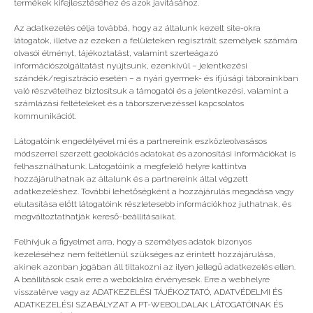
termékek kifejlesztéséhez és azok javításához.
Még több
Az adatkezelés célja továbbá, hogy az általunk kezelt site-okra
látogatók, illetve az ezeken a felületeken regisztrált személyek számára
olvasói élményt, tájékoztatást, valamint szerteágazó
információszolgáltatást nyújtsunk, ezenkívül – jelentkezési
szándék/regisztráció esetén – a nyári gyermek- és ifjúsági táborainkban
való részvételhez biztosítsuk a támogatói és a jelentkezési, valamint a
számlázási feltételeket és a táborszervezéssel kapcsolatos
kommunikációt.
Látogatóink engedélyével mi és a partnereink eszközleolvasásos
módszerrel szerzett geolokációs adatokat és azonosítási információkat is
felhasználhatunk. Látogatóink a megfelelő helyre kattintva
hozzájárulhatnak az általunk és a partnereink által végzett
adatkezeléshez. További lehetőségként a hozzájárulás megadása vagy
elutasítása előtt látogatóink részletesebb információkhoz juthatnak, és
megváltoztathatják kereső-beállításaikat.
Mi az a rejtvényes sorverseny?
Felhívjuk a figyelmet arra, hogy a személyes adatok bizonyos
kezeléséhez nem feltétlenül szükséges az érintett hozzájárulása,
akinek azonban jogában áll tiltakozni az ilyen jellegű adatkezelés ellen.
A beállítások csak erre a weboldalra érvényesek. Erre a webhelyre
visszatérve vagy az ADATKEZELÉSI TÁJÉKOZTATÓ, ADATVÉDELMI ÉS
ADATKEZELÉSI SZABÁLYZAT A PT-WEBOLDALAK LÁTOGATÓINAK ÉS