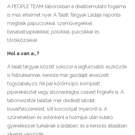
A PEOPLE TEAM-táborokban a divatbemutató fogalma
is más értelmet nyer. A Talált Tárgyak Ládája naponta
megtelik papucsokkal, szemüvegekkel,
basaballsapkákkkal, pólókkal, pulcsikkal és
törölközőkkel.
Hol a van a…?
A talált tárgyak között sokszor a legfurcsább eszközök
is felbukkannak: kereste már gazdáját elveszett
fogszabályzó, fél pár körömcipő, komplett
piperekészlet vagy alsónadrágba csavart fogkefe is. A
táborvezetők találtak már dedikált labdát,
búvárfelszerelést, sőt korcsolyát (nyáron!) is. A
szünetekben és esténként a holmijuk után kutató
gyerekkezek turkálnak a ládában, és a keresés általában
sikerrel végződik.