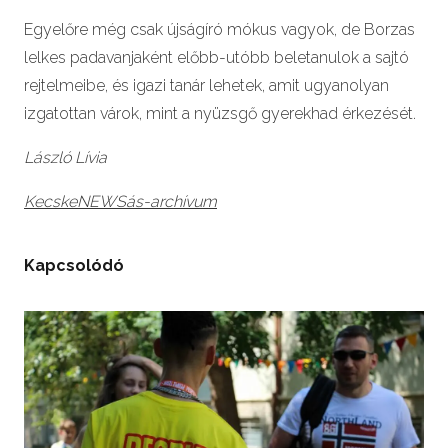
Egyelőre még csak újságíró mókus vagyok, de Borzas
lelkes padavanjaként előbb-utóbb beletanulok a sajtó
rejtelmeibe, és igazi tanár lehetek, amit ugyanolyan
izgatottan várok, mint a nyüzsgő gyerekhad érkezését.
László Lívia
KecskeNEWSás-archívum
Kapcsolódó