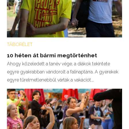
TÁBORÉLET
10 héten át bármi megtörténhet
Ahogy közeledett a tanév vége, a diákok tekintete
egyre gyakrabban vándorolt a falinaptárra. A gyerekek
egyre türelmetlenebbül várták a vakációt.…