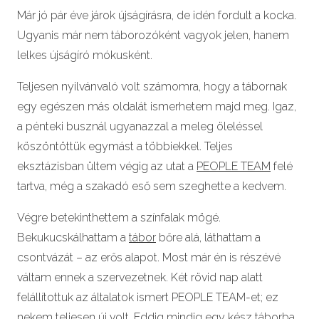
Már jó pár éve járok újságírásra, de idén fordult a kocka.
Ugyanis már nem táborozóként vagyok jelen, hanem
lelkes újságíró mókusként.
Teljesen nyilvánvaló volt számomra, hogy a tábornak
egy egészen más oldalát ismerhetem majd meg. Igaz,
a pénteki busznál ugyanazzal a meleg öleléssel
köszöntöttük egymást a többiekkel. Teljes
eksztázisban ültem végig az utat a
PEOPLE TEAM
felé
tartva, még a szakadó eső sem szeghette a kedvem.
Végre betekinthettem a színfalak mögé.
Bekukucskálhattam a
tábor
bőre alá, láthattam a
csontvázát – az erős alapot. Most már én is részévé
váltam ennek a szervezetnek. Két rövid nap alatt
felállítottuk az általatok ismert PEOPLE TEAM-et; ez
nekem teljesen új volt. Eddig mindig egy kész táborba