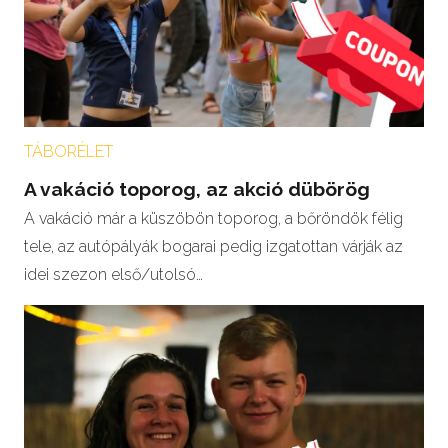
TÁBORÉLET
A vakáció toporog, az akció dübörög
A vakáció már a küszöbön toporog, a bőröndök félig
tele, az autópályák bogarai pedig izgatottan várják az
idei szezon első/utolsó…