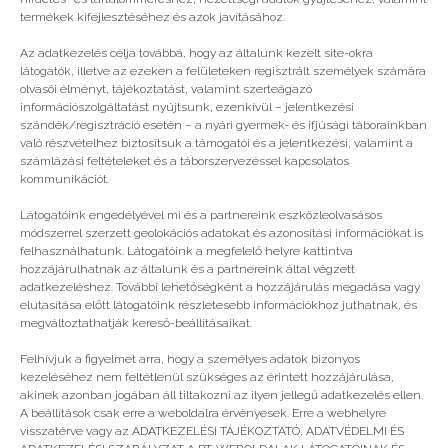
Még több
termékek kifejlesztéséhez és azok javításához.
Az adatkezelés célja továbbá, hogy az általunk kezelt site-okra
látogatók, illetve az ezeken a felületeken regisztrált személyek számára
olvasói élményt, tájékoztatást, valamint szerteágazó
információszolgáltatást nyújtsunk, ezenkívül – jelentkezési
szándék/regisztráció esetén – a nyári gyermek- és ifjúsági táborainkban
való részvételhez biztosítsuk a támogatói és a jelentkezési, valamint a
számlázási feltételeket és a táborszervezéssel kapcsolatos
kommunikációt.
Látogatóink engedélyével mi és a partnereink eszközleolvasásos
módszerrel szerzett geolokációs adatokat és azonosítási információkat is
felhasználhatunk. Látogatóink a megfelelő helyre kattintva
hozzájárulhatnak az általunk és a partnereink által végzett
adatkezeléshez. További lehetőségként a hozzájárulás megadása vagy
elutasítása előtt látogatóink részletesebb információkhoz juthatnak, és
megváltoztathatják kereső-beállításaikat.
Úttörőnek kedve mindig jó
Felhívjuk a figyelmet arra, hogy a személyes adatok bizonyos
kezeléséhez nem feltétlenül szükséges az érintett hozzájárulása,
akinek azonban jogában áll tiltakozni az ilyen jellegű adatkezelés ellen.
A beállítások csak erre a weboldalra érvényesek. Erre a webhelyre
visszatérve vagy az ADATKEZELÉSI TÁJÉKOZTATÓ, ADATVÉDELMI ÉS