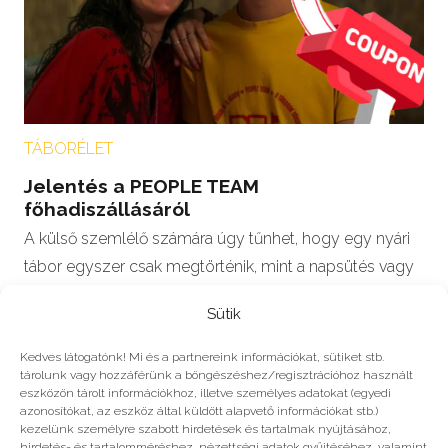
TÁBORÉLET
Jelentés a PEOPLE TEAM
főhadiszállásáról
A külső szemlélő számára úgy tűnhet, hogy egy nyári
tábor egyszer csak megtörténik, mint a napsütés vagy
a görögdinnye megjelenése…
Sütik
Kedves látogatónk! Mi és a partnereink információkat, sütiket stb.
tárolunk vagy hozzáférünk a böngészéshez/regisztrációhoz használt
eszközön tárolt információkhoz, illetve személyes adatokat (egyedi
#2023
azonosítókat, az eszköz által küldött alapvető információkat stb.)
kezelünk személyre szabott hirdetések és tartalmak nyújtásához,
hirdetés- és tartalomméréshez, nézettségi adatok gyűjtéséhez, valamint