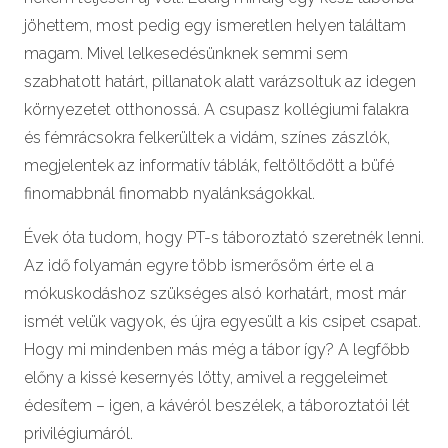
jöhettem, most pedig egy ismeretlen helyen találtam
magam. Mivel lelkesedésünknek semmi sem
szabhatott határt, pillanatok alatt varázsoltuk az idegen
környezetet otthonossá. A csupasz kollégiumi falakra
és fémrácsokra felkerültek a vidám, színes zászlók,
megjelentek az informatív táblák, feltöltődött a büfé
finomabbnál finomabb nyalánkságokkal.
Évek óta tudom, hogy PT-s táboroztató szeretnék lenni.
Az idő folyamán egyre több ismerősöm érte el a
mókuskodáshoz szükséges alsó korhatárt, most már
ismét velük vagyok, és újra egyesült a kis csipet csapat.
Hogy mi mindenben más még a tábor így? A legfőbb
előny a kissé kesernyés lötty, amivel a reggeleimet
édesítem – igen, a kávéról beszélek, a táboroztatói lét
privilégiumáról.