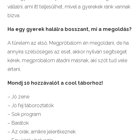
vállalni, ami itt teljesülhet, mivel a gyerekek ránk vannak
bízva.
Ha egy gyerek halálra bosszant, mi a megoldás?
A türelem az első. Megpróbálom én megoldani, de ha
annyira szélsőséges az eset, akkor nyilván segítséget
kérek, megpróbálom átadni másnak, aki szót tud vele
érteni.
Mondj 10 hozzávalót a cool táborhoz!
– Jó zene
– Jó fej táboroztatók
– Sok program
– Barátok
– Az órák, amikre jelentkeznek