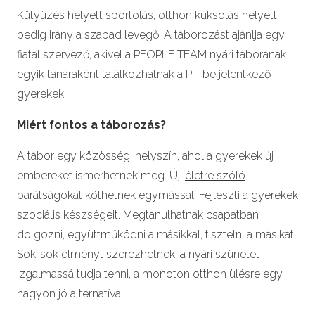
Kütyüzés helyett sportolás, otthon kuksolás helyett
pedig irány a szabad levegő! A táborozást ajánlja egy
fiatal szervező, akivel a PEOPLE TEAM nyári táborának
egyik tanáraként találkozhatnak a
PT-be
jelentkező
gyerekek.
Miért fontos a táborozás?
A tábor egy közösségi helyszín, ahol a gyerekek új
embereket ismerhetnek meg. Új,
életre szóló
barátságokat
köthetnek egymással. Fejleszti a gyerekek
szociális készségeit. Megtanulhatnak csapatban
dolgozni, együttműködni a másikkal, tisztelni a másikat.
Sok-sok élményt szerezhetnek, a nyári szünetet
izgalmassá tudja tenni, a monoton otthon ülésre egy
nagyon jó alternatíva.