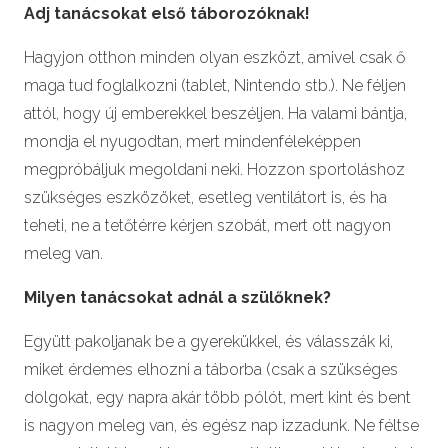
Adj tanácsokat első táborozóknak!
Hagyjon otthon minden olyan eszközt, amivel csak ő
maga tud foglalkozni (tablet, Nintendo stb.). Ne féljen
attól, hogy új emberekkel beszéljen. Ha valami bántja,
mondja el nyugodtan, mert mindenféleképpen
megpróbáljuk megoldani neki. Hozzon sportoláshoz
szükséges eszközöket, esetleg ventilátort is, és ha
teheti, ne a tetőtérre kérjen szobát, mert ott nagyon
meleg van.
Milyen tanácsokat adnál a szülőknek?
Együtt pakoljanak be a gyerekükkel, és válasszák ki,
miket érdemes elhozni a táborba (csak a szükséges
dolgokat, egy napra akár több pólót, mert kint és bent
is nagyon meleg van, és egész nap izzadunk. Ne féltse