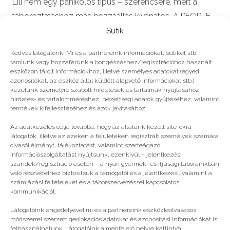
Lili nem egy pánikolós típus – szerencsére, mert a
táboroztatáshoz más hozzáállás kívánatos. A PEOPLE
TEAM táboroztatójának tettük fel a…
Sütik
Kedves látogatónk! Mi és a partnereink információkat, sütiket stb.
tárolunk vagy hozzáférünk a böngészéshez/regisztrációhoz használt
eszközön tárolt információkhoz, illetve személyes adatokat (egyedi
azonosítókat, az eszköz által küldött alapvető információkat stb.)
#2023
kezelünk személyre szabott hirdetések és tartalmak nyújtásához,
hirdetés- és tartalomméréshez, nézettségi adatok gyűjtéséhez, valamint
termékek kifejlesztéséhez és azok javításához.
Még több
Az adatkezelés célja továbbá, hogy az általunk kezelt site-okra
látogatók, illetve az ezeken a felületeken regisztrált személyek számára
olvasói élményt, tájékoztatást, valamint szerteágazó
információszolgáltatást nyújtsunk, ezenkívül – jelentkezési
szándék/regisztráció esetén – a nyári gyermek- és ifjúsági táborainkban
való részvételhez biztosítsuk a támogatói és a jelentkezési, valamint a
számlázási feltételeket és a táborszervezéssel kapcsolatos
kommunikációt.
Látogatóink engedélyével mi és a partnereink eszközleolvasásos
módszerrel szerzett geolokációs adatokat és azonosítási információkat is
felhasználhatunk. Látogatóink a megfelelő helyre kattintva