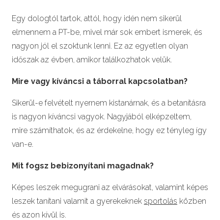
Egy dologtól tartok, attól, hogy idén nem sikerül
elmennem a PT-be, mivel már sok embert ismerek, és
nagyon jól el szoktunk lenni. Ez az egyetlen olyan
időszak az évben, amikor találkozhatok velük.
Mire vagy kíváncsi a táborral kapcsolatban?
Sikerül-e felvételt nyernem kistanárnak, és a betanításra
is nagyon kíváncsi vagyok. Nagyjából elképzeltem,
mire számíthatok, és az érdekelne, hogy ez tényleg így
van-e.
Mit fogsz bebizonyítani magadnak?
Képes leszek megugrani az elvárásokat, valamint képes
leszek tanítani valamit a gyerekeknek
sportolás
közben
és azon kívül is.