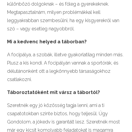
különböző dolgoknak – és főleg a gyerekeknek.
Megtapasztalnám, milyen problémákkal kell
leggyakrabban szembesülni, ha egy kisgyerekről van
szó – vagy esetleg nagyobbról.
Mi a kedvenc helyed a táborban?
A focipálya, a szobák, illetve gyakorlatilag minden más.
Plusz a kis kondi. A focipályán vannak a sportórák, és
délutánonként ott a legkönnyebb társaságokhoz
csatlakozni.
Táboroztatóként mit vársz a tábortól?
Szeretnék egy jó közösség tagja lenni, ami a ti
csapatotokban szinte biztos, hogy teljesül. Úgy
Gondolom, a jókedv is garantált lesz. Szeretnék most
már egy kicsit komolyabb feladatokat is magamra