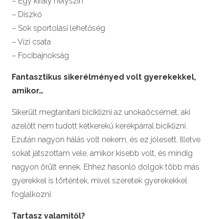
– Egy király helyszín
– Diszkó
– Sok sportolási lehetőség
– Vízi csata
– Focibajnokság
Fantasztikus sikerélményed volt gyerekekkel,
amikor…
Sikerült megtanítani biciklizni az unokaöcsémet, aki
azelőtt nem tudott kétkerekű kerékpárral biciklizni.
Ezután nagyon hálás volt nekem, és ez jólesett. Illetve
sokat játszottam vele, amikor kisebb volt, és mindig
nagyon örült ennek. Ehhez hasonló dolgok több más
gyerekkel is történtek, mivel szeretek gyerekekkel
foglalkozni.
Tartasz valamitől?