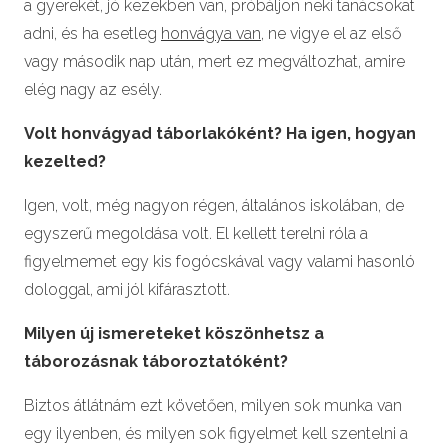
a gyerekét, jó kezekben van, próbáljon neki tanácsokat
adni, és ha esetleg
honvágya van
, ne vigye el az első
vagy második nap után, mert ez megváltozhat, amire
elég nagy az esély.
Volt honvágyad táborlakóként? Ha igen, hogyan
kezelted?
Igen, volt, még nagyon régen, általános iskolában, de
egyszerű megoldása volt. El kellett terelni róla a
figyelmemet egy kis fogócskával vagy valami hasonló
dologgal, ami jól kifárasztott.
Milyen új ismereteket köszönhetsz a
táborozásnak táboroztatóként?
Biztos átlátnám ezt követően, milyen sok munka van
egy ilyenben, és milyen sok figyelmet kell szentelni a