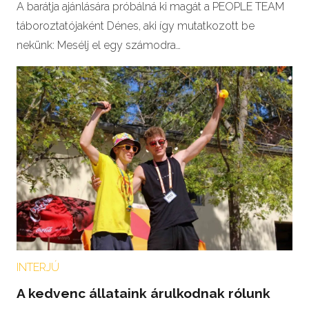
A barátja ajánlására próbálná ki magát a PEOPLE TEAM
táboroztatójaként Dénes, aki így mutatkozott be
nekünk: Mesélj el egy számodra…
INTERJÚ
A kedvenc állataink árulkodnak rólunk