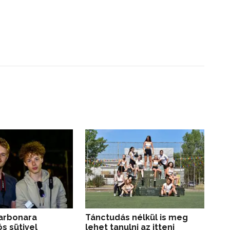
arbonara
Tánctudás nélkül is meg
Mit
s sütivel
lehet tanulni az itteni
fa