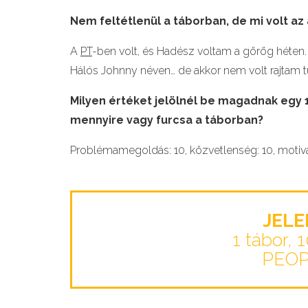
Nem feltétlenül a táborban, de mi volt az a
A
PT
-ben volt, és Hadész voltam a görög héten.
Hálós Johnny néven… de akkor nem volt rajtam túl
Milyen értéket jelölnél be magadnak egy 1-
mennyire vagy furcsa a táborban?
Problémamegoldás: 10, közvetlenség: 10, motivá
JEL
1 tábor, 
PEO