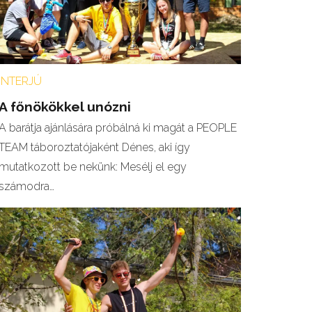
INTERJÚ
A főnökökkel unózni
A barátja ajánlására próbálná ki magát a PEOPLE
TEAM táboroztatójaként Dénes, aki így
mutatkozott be nekünk: Mesélj el egy
számodra…