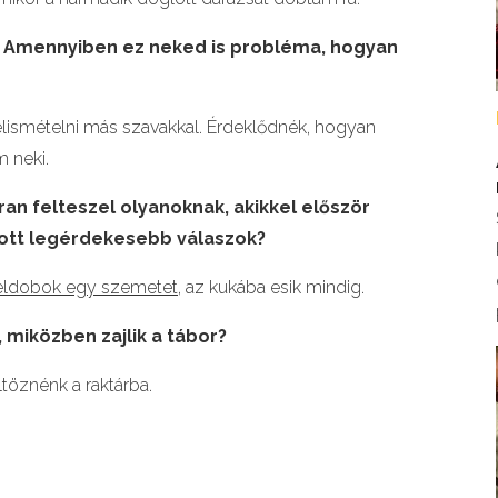
l? Amennyiben ez neked is probléma, hogyan
ismételni más szavakkal. Érdeklődnék, hogyan
 neki.
an felteszel olyanoknak, akikkel először
pott legérdekesebb válaszok?
eldobok egy szemetet,
az kukába esik mindig.
, miközben zajlik a tábor?
töznénk a raktárba.