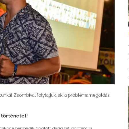
unkat Zsombival folytatjuk, aki a problémamegoldás
 történetet!
mikor a harmadik döglött darazsat dobtam rá.