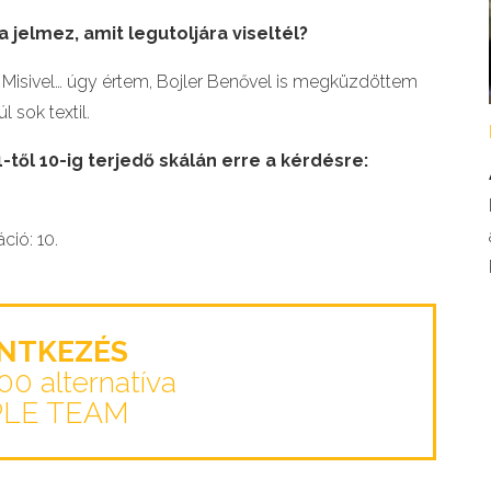
 jelmez, amit legutoljára viseltél?
 Misivel… úgy értem, Bojler Benővel is megküzdöttem
 sok textil.
től 10-ig terjedő skálán erre a kérdésre:
ció: 10.
ENTKEZÉS
100 alternatíva
PLE TEAM