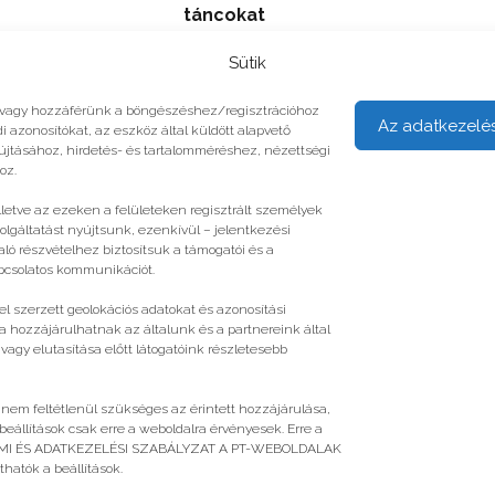
táncokat
Sütik
unk vagy hozzáférünk a böngészéshez/regisztrációhoz
Az adatkezelé
i azonosítókat, az eszköz által küldött alapvető
yújtásához, hirdetés- és tartalomméréshez, nézettségi
oz.
illetve az ezeken a felületeken regisztrált személyek
olgáltatást nyújtsunk, ezenkívül – jelentkezési
ló részvételhez biztosítsuk a támogatói és a
apcsolatos kommunikációt.
l szerzett geolokációs adatokat és azonosítási
a hozzájárulhatnak az általunk és a partnereink által
gy elutasítása előtt látogatóink részletesebb
 nem feltétlenül szükséges az érintett hozzájárulása,
 beállítások csak erre a weboldalra érvényesek. Erre a
ELMI ÉS ADATKEZELÉSI SZABÁLYZAT A PT-WEBOLDALAK
atók a beállítások.