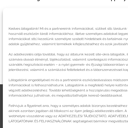
Kedves látogatónk! Mi és a partnereink információkat, sütiket stb. tárol
használt eszközön tárolt információkhoz, illetve személyes adatokat (egyed
információkat stb.) kezelünk személyre szabott hirdetések és tartalmak n
adatok gyűjtéséhez, valamint termékek kifejlesztéséhez és azok javításáh
Az adatkezelés célja továbbá, hogy az általunk kezelt site-okra látogatók, 
számára olvasói élményt, tájékoztatást, valamint szerteágazó információsz
szándék/regisztráció esetén – a nyári gyermek- és ifjúsági táborainkban va
jelentkezési, valamint a számlázási feltételeket és a táborszervezéssel k
Látogatóink engedélyével mi és a partnereink eszközleolvasásos módszerre
információkat is felhasználhatunk. Látogatóink a megfelelő helyre kattintv
végzett adatkezeléshez. További lehetőségként a hozzájárulás megadása va
információkhoz juthatnak, és megváltoztathatják kereső-beállításaikat.
Felhívjuk a figyelmet arra, hogy a személyes adatok bizonyos kezeléséhez
© legjobbtabor.hu
akinek azonban jogában áll tiltakozni az ilyen jellegű adatkezelés ellen. A
webhelyre visszatérve vagy az ADATKEZELÉSI TÁJÉKOZTATÓ, ADATVÉD
GDPR | Adatvédelmi és adatkezelési szabályzat
LÁTOGATÓINAK ÉS FELHASZNÁLÓINAK segítségével bármikor megváltoztath