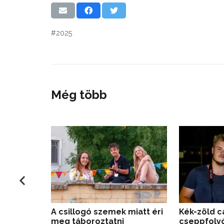
#2025
Még több
A csillogó szemek miatt éri
Kék-zöld c
meg táboroztatni
cseppfolyó