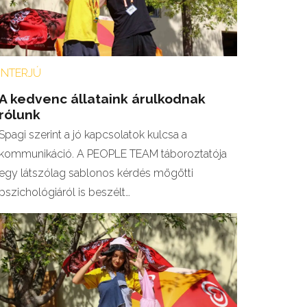
INTERJÚ
A kedvenc állataink árulkodnak
rólunk
Spagi szerint a jó kapcsolatok kulcsa a
kommunikáció. A PEOPLE TEAM táboroztatója
egy látszólag sablonos kérdés mögötti
pszichológiáról is beszélt…