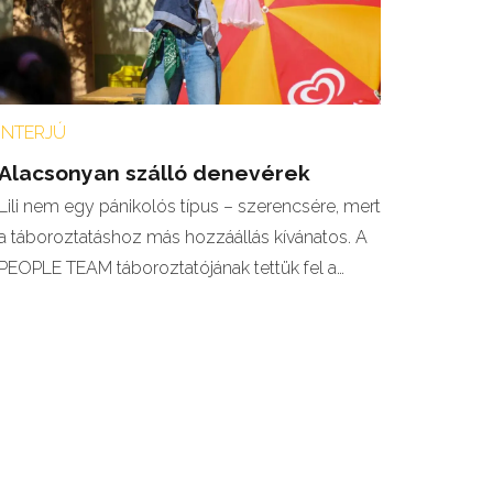
INTERJÚ
Alacsonyan szálló denevérek
Lili nem egy pánikolós típus – szerencsére, mert
a táboroztatáshoz más hozzáállás kívánatos. A
PEOPLE TEAM táboroztatójának tettük fel a…