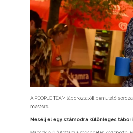
A PEOPLE TEAM táboroztatóit bemutató sorozat
mestere.
Mesélj el egy számodra különleges tábori
Macsek elől futottam a mosogatás közepette, a