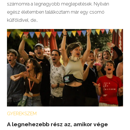
számomra a legnagyobb meglepetések. Nyilván
egész életemben találkoztam már egy csomó
külföldivel, de…
GYEREKSZEM
A legnehezebb rész az, amikor vége