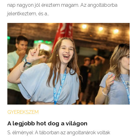
nap nagyon jól éreztem magam. Az angoltáborba
jelentkeztem, és a…
GYEREKSZEM
A legjobb hot dog a világon
S. élményei: A táborban az angoltanárok voltak