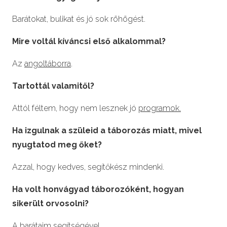
Barátokat, bulikat és jó sok röhögést.
Mire voltál kíváncsi első alkalommal?
Az
angoltáborra
.
Tartottál valamitől?
Attól féltem, hogy nem lesznek jó
programok.
Ha izgulnak a szüleid a táborozás miatt, mivel
nyugtatod meg őket?
Azzal, hogy kedves, segítőkész mindenki.
Ha volt honvágyad táborozóként, hogyan
sikerült orvosolni?
A barátaim segítségével.