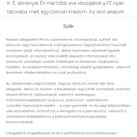
K. É. élményei: Én már több éve visszajárok a PT nyári
táborába, mert egyszerűen imádom. Az első alkalom
után teljesen…
Sütik
Kedves látogatónk! Mi és a partnereink információkat, sütiket stb.
tárolunk vagy hozzáférünk a böngészéshez/regisztrációhoz használt
#2024
eszközön tárolt információkhoz, illetve személyes adatokat (egyedi
azonosítókat, az eszköz által küldött alapvető információkat stb.)
kezelünk személyre szabott hirdetések és tartalmak nyújtásához,
hirdetés- és tartalomméréshez, nézettségi adatok gyűjtéséhez, valamint
Még több
termékek kifejlesztéséhez és azok javításához.
Az adatkezelés célja továbbá, hogy az általunk kezelt site-okra
látogatók, illetve az ezeken a felületeken regisztrált személyek számára
olvasói élményt, tájékoztatást, valamint szerteágazó
információszolgáltatást nyújtsunk, ezenkívül – jelentkezési
szándék/regisztráció esetén – a nyári gyermek- és ifjúsági táborainkban
való részvételhez biztosítsuk a támogatói és a jelentkezési, valamint a
számlázási feltételeket és a táborszervezéssel kapcsolatos
kommunikációt.
Látogatóink engedélyével mi és a partnereink eszközleolvasásos