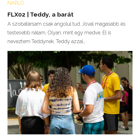
NAPLÓ
FLX02 | Teddy, a barát
A szobatársam csak angolul tud. Jóval magasabb és
testesebb nálam. Olyan, mint egy medve. El is
neveztem Teddynek. Teddy azzal…