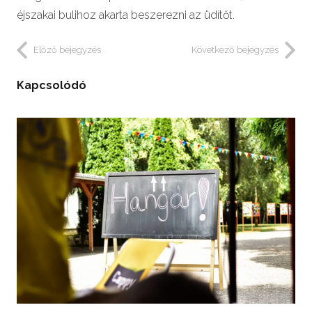
éjszakai bulihoz akarta beszerezni az üdítőt.
Előző bejegyzés
Következő bejegyzés
Kapcsolódó