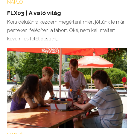
NAPLÓ
FLX03 | A való világ
Kora délutánra kezdem megérteni, miért jöttünk le már
pénteken: felépíteni a tábort. Oké, nem kell maltert
keverni és tetőt ácsolni,…