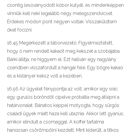
csontig lesoványodott kóbor kutyát, és mindenképpen
vinniük kell neki legalább négy melegszendvicset.
Érdekes módon pont négyen voltak. Visszaküldtem
őket focizni.
16.45 Megérkezett a táborvezető. Figyelmeztetett,
hogy ő nem rendelt kakaót meg kekszet a szobájába.
Bárki állítja, ne higgyem el. Ezt hallván egy nagylány
csendben visszafordult a hangár felé. Egy bögre kakaó
és a kistányér keksz volt a kezében.
16.56 Az ügyelet fénypontja az volt, amikor egy srác
egy gurulós bőröndöt cipelve próbálta meg átlépni a
határvonalat. Bánatos képpel motyogta, hogy sürgős
családi ügyek miatt haza kell utaznia. Akkor lett gyanús,
amikor elindult a csomaggal. A koffer tartalma
hangosan csörömpölni kezdett. Mint kiderült, a titkos