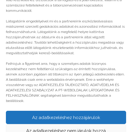
való részvételhez biztosítsuk a támogatói és a jelentkezési, valamint a
számlázási feltételeket és a táborszervezéssel kapcsolatos
kommunikációt.
Látogatóink engedélyével mi és a partnereink eszközleolvasásos
módszerrel szerzett geolokációs adatokat és azonosítási információkat is
felhasználhatunk. Látogatóink a megfelelő helyre kattintva
hozzájárulhatnak az általunk és a partnereink által végzett
adatkezeléshez. További lehetőségként a hozzájárulás megadása vagy
elutasítása előtt látogatóink részletesebb információkhoz juthatnak, és
megváltoztathatják kereső-beállításaikat.
Felhívjuk a figyelmet arra, hogy a személyes adatok bizonyos
FLX18 | Jónás, a csontváz a 14.
kezeléséhez nem feltétlenül szükséges az érintett hozzájárulása,
akinek azonban jogában áll tiltakozni az ilyen jellegű adatkezelés ellen.
A beállítások csak erre a weboldalra érvényesek. Erre a webhelyre
visszatérve vagy az ADATKEZELÉSI TÁJÉKOZTATÓ, ADATVÉDELMI ÉS
ADATKEZELÉSI SZABÁLYZAT A PT-WEBOLDALAK LÁTOGATÓINAK ÉS
FELHASZNÁLÓINAK segítségével bármikor megváltoztathatók a
beállítások.
Az adatkezeléshez hozzájárulok
© legjobbtabor.hu
Az adatkezeléshez nem járulok hozzá