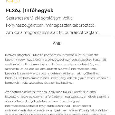
NAPLÓ
FLX04 | Infóhegyek
Szerencsére V., aki sorstársam volt a
konyhaszolgálatban, már tapasztalt táboroztató.
Amikor a megbeszélés alatt túl buta arcot vágtam,
gyorsan a…
Sütik
Mutasd a többit!
Kedves látogatónk! Mi és a partnereink információkat, sütiket stb.
tárolunk vagy hozzáférünk a böngészéshez/regisztrációhoz használt
eszközön tárolt információkhoz, illetve személyes adatokat (egyedi
azonosítókat, az eszköz által küldött alapvető információkat stb.)
kezelünk személyre szabott hirdetések és tartalmak nyújtásához,
hirdetés- és tartalomméréshez, nézettségi adatok gyűjtéséhez, valamint
termékek kifejlesztéséhez és azok javításához.
Még több
Az adatkezelés célja továbbá, hogy az általunk kezelt site-okra
látogatók, illetve az ezeken a felületeken regisztrált személyek számára
olvasói élményt, tájékoztatást, valamint szerteágazó
információszolgáltatást nyújtsunk, ezenkívül – jelentkezési
szándék/regisztráció esetén – a nyári gyermek- és ifjúsági táborainkban