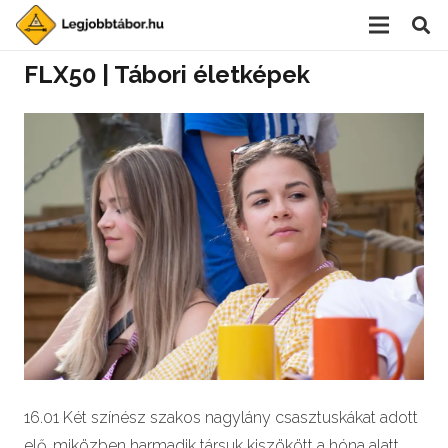
FLX50 | Tábori életképek
16.01 Két színész szakos nagylány csasztuskákat adott
elő, miközben harmadik társuk kiszökött a hóna alatt