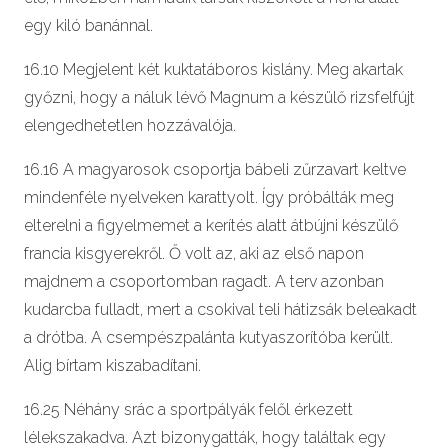
egy kiló banánnal.
16.10 Megjelent két kuktatáboros kislány. Meg akartak
győzni, hogy a náluk lévő Magnum a készülő rizsfelfújt
elengedhetetlen hozzávalója.
16.16 A magyarosok csoportja bábeli zűrzavart keltve
mindenféle nyelveken karattyolt. Így próbálták meg
elterelni a figyelmemet a kerítés alatt átbújni készülő
francia kisgyerekről. Ő volt az, aki az első napon
majdnem a csoportomban ragadt. A terv azonban
kudarcba fulladt, mert a csokival teli hátizsák beleakadt
a drótba. A csempészpalánta kutyaszorítóba került.
Alig bírtam kiszabadítani.
16.25 Néhány srác a sportpályák felől érkezett
lélekszakadva. Azt bizonygatták, hogy találtak egy