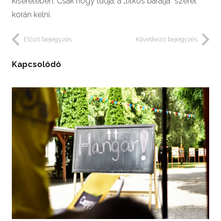
kíséretében. Csak hogy tudja, a „titkos barátja” szeret
korán kelni.
Előző bejegyzés
Következő bejegyzés
Kapcsolódó