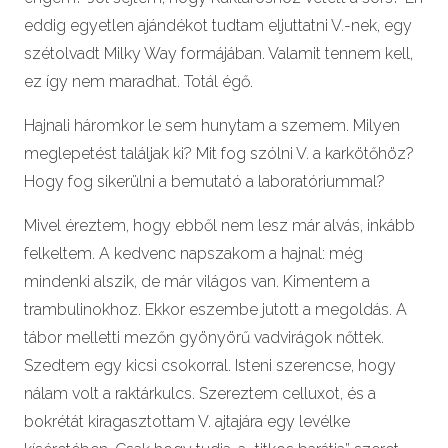
eddig egyetlen ajándékot tudtam eljuttatni V.-nek, egy
szétolvadt Milky Way formájában. Valamit tennem kell,
ez így nem maradhat. Totál égő.
Hajnali háromkor le sem hunytam a szemem. Milyen
meglepetést találjak ki? Mit fog szólni V. a karkötőhöz?
Hogy fog sikerülni a bemutató a laboratóriummal?
Mivel éreztem, hogy ebből nem lesz már alvás, inkább
felkeltem. A kedvenc napszakom a hajnal: még
mindenki alszik, de már világos van. Kimentem a
trambulinokhoz. Ekkor eszembe jutott a megoldás. A
tábor melletti mezőn gyönyörű vadvirágok nőttek.
Szedtem egy kicsi csokorral. Isteni szerencse, hogy
nálam volt a raktárkulcs. Szereztem celluxot, és a
bokrétát kiragasztottam V. ajtajára egy levélke