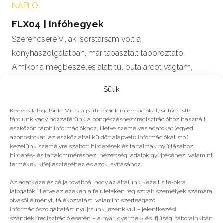
NAPLÓ
FLX04 | Infóhegyek
Szerencsére V., aki sorstársam volt a
konyhaszolgálatban, már tapasztalt táboroztató.
Amikor a megbeszélés alatt túl buta arcot vágtam,
gyorsan a…
Sütik
Mutasd a többit!
Kedves látogatónk! Mi és a partnereink információkat, sütiket stb.
tárolunk vagy hozzáférünk a böngészéshez/regisztrációhoz használt
eszközön tárolt információkhoz, illetve személyes adatokat (egyedi
azonosítókat, az eszköz által küldött alapvető információkat stb.)
kezelünk személyre szabott hirdetések és tartalmak nyújtásához,
hirdetés- és tartalomméréshez, nézettségi adatok gyűjtéséhez, valamint
termékek kifejlesztéséhez és azok javításához.
Még több
Az adatkezelés célja továbbá, hogy az általunk kezelt site-okra
látogatók, illetve az ezeken a felületeken regisztrált személyek számára
olvasói élményt, tájékoztatást, valamint szerteágazó
információszolgáltatást nyújtsunk, ezenkívül – jelentkezési
szándék/regisztráció esetén – a nyári gyermek- és ifjúsági táborainkban