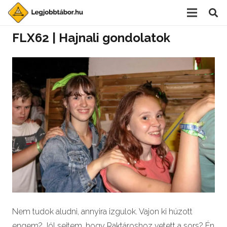
FLX62 | Hajnali gondolatok
Nem tudok aludni, annyira izgulok. Vajon ki húzott
engem? Jól sejtem, hogy Raktároshoz vetett a sors? Én