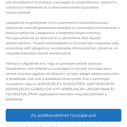
való részvételhez biztosítsuk a támogatói és a jelentkezési, valamint a
számlázási feltételeket és a táborszervezéssel kapcsolatos
kommunikációt.
Látogatóink engedélyével mi és a partnereink eszközleolvasásos
módszerrel szerzett geolokációs adatokat és azonosítási információkat is
felhasználhatunk. Látogatóink a megfelelő helyre kattintva
hozzájárulhatnak az általunk és a partnereink által végzett
adatkezeléshez. További lehetőségként a hozzájárulás megadása vagy
elutasítása előtt látogatóink részletesebb információkhoz juthatnak, és
megváltoztathatják kereső-beállításaikat.
Felhívjuk a figyelmet arra, hogy a személyes adatok bizonyos
FLX04 | Infóhegyek
kezeléséhez nem feltétlenül szükséges az érintett hozzájárulása,
akinek azonban jogában áll tiltakozni az ilyen jellegű adatkezelés ellen.
A beállítások csak erre a weboldalra érvényesek. Erre a webhelyre
visszatérve vagy az ADATKEZELÉSI TÁJÉKOZTATÓ, ADATVÉDELMI ÉS
ADATKEZELÉSI SZABÁLYZAT A PT-WEBOLDALAK LÁTOGATÓINAK ÉS
FELHASZNÁLÓINAK segítségével bármikor megváltoztathatók a
beállítások.
Az adatkezeléshez hozzájárulok
© legjobbtabor.hu