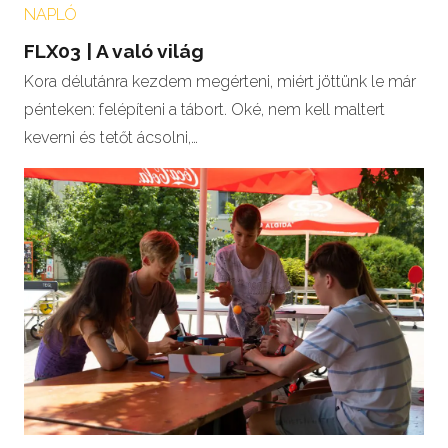
NAPLÓ
FLX03 | A való világ
Kora délutánra kezdem megérteni, miért jöttünk le már
pénteken: felépíteni a tábort. Oké, nem kell maltert
keverni és tetőt ácsolni,…