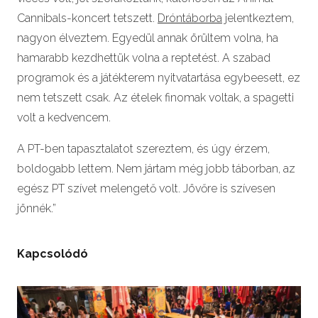
Cannibals-koncert tetszett.
Dróntáborba
jelentkeztem,
nagyon élveztem. Egyedül annak örültem volna, ha
hamarabb kezdhettük volna a reptetést. A szabad
programok és a játékterem nyitvatartása egybeesett, ez
nem tetszett csak. Az ételek finomak voltak, a spagetti
volt a kedvencem.
A PT-ben tapasztalatot szereztem, és úgy érzem,
boldogabb lettem. Nem jártam még jobb táborban, az
egész PT szívet melengető volt. Jövőre is szívesen
jönnék.”
Kapcsolódó