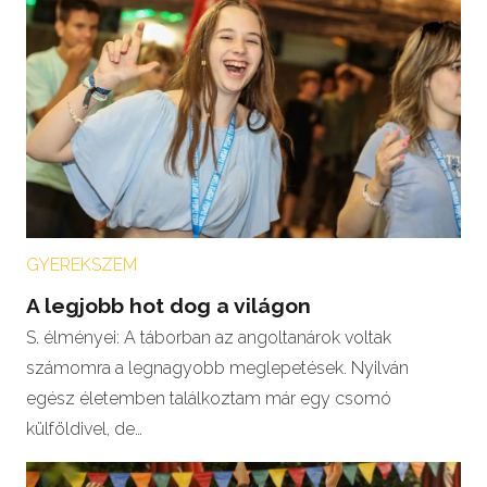
GYEREKSZEM
A legjobb hot dog a világon
S. élményei: A táborban az angoltanárok voltak
számomra a legnagyobb meglepetések. Nyilván
egész életemben találkoztam már egy csomó
külföldivel, de…