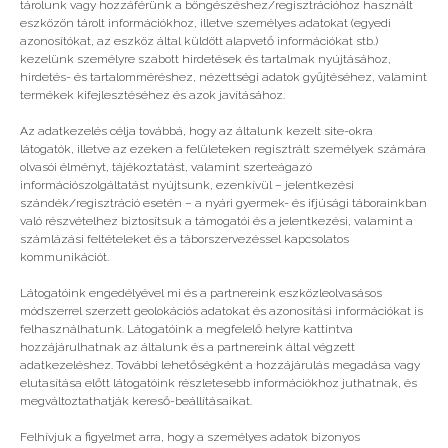
tárolunk vagy hozzáférünk a böngészéshez/regisztrációhoz használt
eszközön tárolt információkhoz, illetve személyes adatokat (egyedi
azonosítókat, az eszköz által küldött alapvető információkat stb.)
#2022
,
#2023
kezelünk személyre szabott hirdetések és tartalmak nyújtásához,
hirdetés- és tartalomméréshez, nézettségi adatok gyűjtéséhez, valamint
termékek kifejlesztéséhez és azok javításához.
Még több
Az adatkezelés célja továbbá, hogy az általunk kezelt site-okra
látogatók, illetve az ezeken a felületeken regisztrált személyek számára
olvasói élményt, tájékoztatást, valamint szerteágazó
információszolgáltatást nyújtsunk, ezenkívül – jelentkezési
szándék/regisztráció esetén – a nyári gyermek- és ifjúsági táborainkban
való részvételhez biztosítsuk a támogatói és a jelentkezési, valamint a
számlázási feltételeket és a táborszervezéssel kapcsolatos
kommunikációt.
Látogatóink engedélyével mi és a partnereink eszközleolvasásos
módszerrel szerzett geolokációs adatokat és azonosítási információkat is
felhasználhatunk. Látogatóink a megfelelő helyre kattintva
hozzájárulhatnak az általunk és a partnereink által végzett
adatkezeléshez. További lehetőségként a hozzájárulás megadása vagy
elutasítása előtt látogatóink részletesebb információkhoz juthatnak, és
megváltoztathatják kereső-beállításaikat.
Egy srác a barátnőm helyett
Felhívjuk a figyelmet arra, hogy a személyes adatok bizonyos