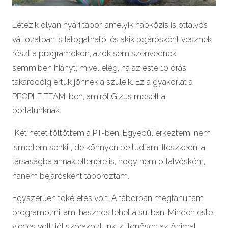
Létezik olyan nyári tábor, amelyik napközis is ottalvós
változatban is látogatható, és akik bejárósként vesznek
részt a programokon, azok sem szenvednek
semmiben hiányt, mivel elég, ha az este 10 órás
takarodóig értük jönnek a szüleik. Ez a gyakorlat a
PEOPLE TEAM
-ben, amiről Gizus mesélt a
portálunknak.
„Két hetet töltöttem a PT-ben. Egyedül érkeztem, nem
ismertem senkit, de könnyen be tudtam illeszkedni a
társaságba annak ellenére is, hogy nem ottalvósként,
hanem bejárósként táboroztam.
Egyszerűen tökéletes volt. A táborban megtanultam
programozni,
ami hasznos lehet a suliban. Minden este
vicces volt, jól szórakoztunk, különösen az Animal