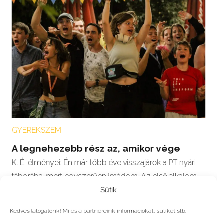
GYEREKSZEM
A legnehezebb rész az, amikor vége
K. É. élményei: Én már több éve visszajárok a PT nyári
táborába, mert egyszerűen imádom. Az első alkalom
után teljesen…
Sütik
Kedves látogatónk! Mi és a partnereink információkat, sütiket stb.