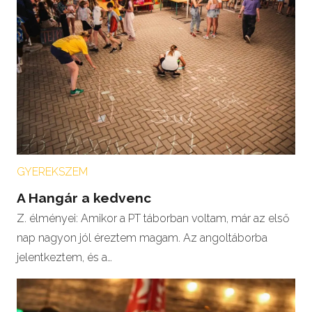
GYEREKSZEM
A Hangár a kedvenc
Z. élményei: Amikor a PT táborban voltam, már az első
nap nagyon jól éreztem magam. Az angoltáborba
jelentkeztem, és a…