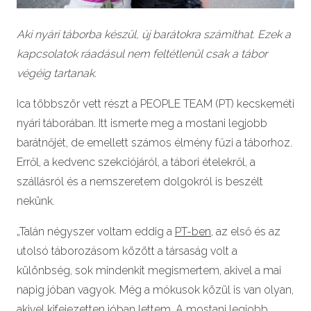
Aki nyári táborba készül, új barátokra számíthat. Ezek a
kapcsolatok ráadásul nem feltétlenül csak a tábor
végéig tartanak.
Ica többször vett részt a PEOPLE TEAM (PT) kecskeméti
nyári táborában. Itt ismerte meg a mostani legjobb
barátnőjét, de emellett számos élmény fűzi a táborhoz.
Erről, a kedvenc szekciójáról, a tábori ételekről, a
szállásról és a nemszeretem dolgokról is beszélt
nekünk.
„Talán négyszer voltam eddig a
PT-ben
, az első és az
utolsó táborozásom között a társaság volt a
különbség, sok mindenkit megismertem, akivel a mai
napig jóban vagyok. Még a mókusok közül is van olyan,
akivel kifejezetten jóban lettem. A mostani legjobb