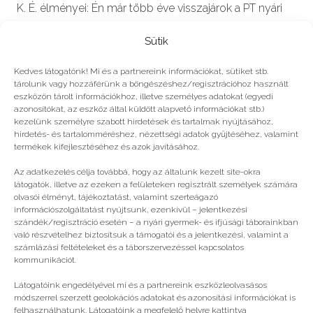
K. É. élményei: Én már több éve visszajárok a PT nyári
táborába, mert egyszerűen imádom. Az első alkalom
Sütik
után teljesen…
Kedves látogatónk! Mi és a partnereink információkat, sütiket stb.
tárolunk vagy hozzáférünk a böngészéshez/regisztrációhoz használt
eszközön tárolt információkhoz, illetve személyes adatokat (egyedi
azonosítókat, az eszköz által küldött alapvető információkat stb.)
kezelünk személyre szabott hirdetések és tartalmak nyújtásához,
hirdetés- és tartalomméréshez, nézettségi adatok gyűjtéséhez, valamint
Még több
termékek kifejlesztéséhez és azok javításához.
Az adatkezelés célja továbbá, hogy az általunk kezelt site-okra
látogatók, illetve az ezeken a felületeken regisztrált személyek számára
olvasói élményt, tájékoztatást, valamint szerteágazó
információszolgáltatást nyújtsunk, ezenkívül – jelentkezési
szándék/regisztráció esetén – a nyári gyermek- és ifjúsági táborainkban
való részvételhez biztosítsuk a támogatói és a jelentkezési, valamint a
számlázási feltételeket és a táborszervezéssel kapcsolatos
kommunikációt.
Látogatóink engedélyével mi és a partnereink eszközleolvasásos
módszerrel szerzett geolokációs adatokat és azonosítási információkat is
felhasználhatunk. Látogatóink a megfelelő helyre kattintva