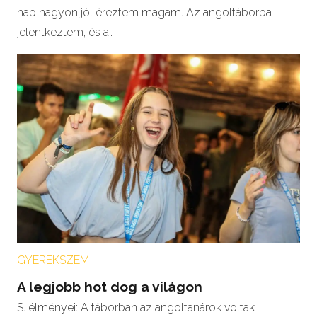
nap nagyon jól éreztem magam. Az angoltáborba
jelentkeztem, és a…
GYEREKSZEM
A legjobb hot dog a világon
S. élményei: A táborban az angoltanárok voltak