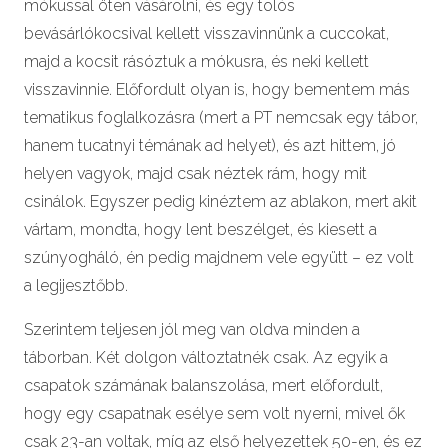
mókussal öten vásárolni, és egy tolós
bevásárlókocsival kellett visszavinnünk a cuccokat,
majd a kocsit rásóztuk a mókusra, és neki kellett
visszavinnie. Előfordult olyan is, hogy bementem más
tematikus foglalkozásra (mert a PT nemcsak egy tábor,
hanem tucatnyi témának ad helyet), és azt hittem, jó
helyen vagyok, majd csak néztek rám, hogy mit
csinálok. Egyszer pedig kinéztem az ablakon, mert akit
vártam, mondta, hogy lent beszélget, és kiesett a
szúnyogháló, én pedig majdnem vele együtt – ez volt
a legijesztőbb.
Szerintem teljesen jól meg van oldva minden a
táborban. Két dolgon változtatnék csak. Az egyik a
csapatok számának balanszolása, mert előfordult,
hogy egy csapatnak esélye sem volt nyerni, mivel ők
csak 23-an voltak, míg az első helyezettek 50-en, és ez