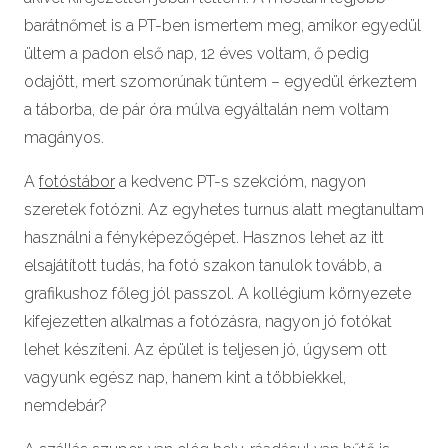
barátnőmet is a PT-ben ismertem meg, amikor egyedül
ültem a padon első nap, 12 éves voltam, ő pedig
odajött, mert szomorúnak tűntem – egyedül érkeztem
a táborba, de pár óra múlva egyáltalán nem voltam
magányos.
A
fotóstábor
a kedvenc PT-s szekcióm, nagyon
szeretek fotózni. Az egyhetes turnus alatt megtanultam
használni a fényképezőgépet. Hasznos lehet az itt
elsajátított tudás, ha fotó szakon tanulok tovább, a
grafikushoz főleg jól passzol. A kollégium környezete
kifejezetten alkalmas a fotózásra, nagyon jó fotókat
lehet készíteni. Az épület is teljesen jó, úgysem ott
vagyunk egész nap, hanem kint a többiekkel,
nemdebár?