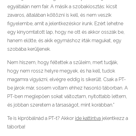
egyáltalán nem fair. A másik a szobakiosztás: kicsit
zavaros, általában költözni is kell, és nem veszik
figyelembe, amit a jelentkezéskor írunk. Ezért lehetne
egy kinyomtatott lap, hogy ne ott és akkor osszák be,
hanem előtte, és akik egymáshoz írták magukat, egy
szobába kerüljenek.
Nem hiszem, hogy féltettek a szüleim, mert tudják,
hogy nem rossz helyre megyek, és ha kell, tudok
magamra vigyázni, elvégre eddig is sikerült. Csak a PT-
be járok már, sosem voltam ehhez hasonló táborban. A
PT-ben meglepően sokat változtam, nyitottabb lettem,
és jobban szeretem a társaságot, mint korábban.”
Te is kipróbálnád a PT-t? Akkor
ide kattintva
jelentkezz a
táborba!