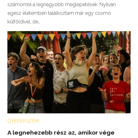
számomra a legnagyobb meglepetések. Nyilván
egész életemben találkoztam már egy csomó
külföldivel, de…
GYEREKSZEM
A legnehezebb rész az, amikor vége