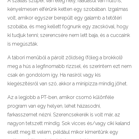
A szállás szuper, van elég hely, ráadásul van hűtő is,
kényelmesen elférünk ketten egy szobában. Izgalmas
volt, amikor egyszer berepült egy galamb a tetőtéri
szobába, és meg kellett fognunk egy zacskóval, hogy
ki tudjuk tenni; szerencsére nem lett baja, és a cuccaink
is megúszták.
A tábori menüből a párolt zöldség (főleg a brokkoli)
meg a hús a legfinomabb rizzsel, és szerintem ezt nem
csak én gondolom így. Ha nasiról vagy kis
kiegészítésről van szó, akkor a minipizza mindig jöhet.
Az a legjobb a PT-ben, amikor csomó különféle
program van egy helyen, lehet házasodni,
farkasszemet nézni. Szerencsekerék is volt már, az
nagyon tetszett mindig. Sok vicces és/vagy ciki kaland
esett meg itt velem, például mikor kimentünk egy