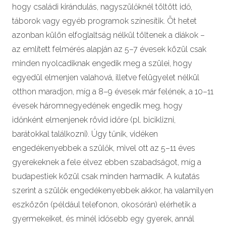
hogy családi kirándulás, nagyszülőknél töltött idő,
táborok vagy egyéb programok színesítik. Öt hetet
azonban külön elfoglaltság nélkül töltenek a diákok –
az említett felmérés alapján az 5–7 évesek közül csak
minden nyolcadiknak engedik meg a szülei, hogy
egyedül elmenjen valahová, illetve felügyelet nélkül
otthon maradjon, míg a 8–9 évesek már felének, a 10–11
évesek háromnegyedének engedik meg, hogy
időnként elmenjenek rövid időre (pl. biciklizni,
barátokkal találkozni). Úgy tűnik, vidéken
engedékenyebbek a szülők, mivel ott az 5–11 éves
gyerekeknek a fele élvez ebben szabadságot, míg a
budapestiek közül csak minden harmadik. A kutatás
szerint a szülők engedékenyebbek akkor, ha valamilyen
eszközön (például telefonon, okosórán) elérhetik a
gyermekeiket, és minél idősebb egy gyerek, annál