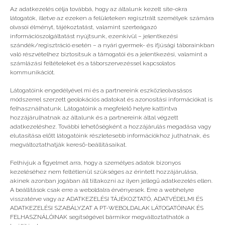
Az adatkezelés célja továbbá, hogy az általunk kezelt site-okra
látogatók, illetve az ezeken a felületeken regisztrált személyek számára
olvasói élményt, tájékoztatást, valamint szerteágazó
információszolgáltatást nyújtsunk, ezenkívül – jelentkezési
szándék/regisztráció esetén – a nyári gyermek- és ifjúsági táborainkban
való részvételhez biztosítsuk a támogatói és a jelentkezési, valamint a
számlázási feltételeket és a táborszervezéssel kapcsolatos
kommunikációt.
Látogatóink engedélyével mi és a partnereink eszközleolvasásos
módszerrel szerzett geolokációs adatokat és azonosítási információkat is
felhasználhatunk. Látogatóink a megfelelő helyre kattintva
hozzájárulhatnak az általunk és a partnereink által végzett
adatkezeléshez. További lehetőségként a hozzájárulás megadása vagy
elutasítása előtt látogatóink részletesebb információkhoz juthatnak, és
megváltoztathatják kereső-beállításaikat.
Ezt csinálja közel negyedmillió magyar gyerek a
nyáron
Felhívjuk a figyelmet arra, hogy a személyes adatok bizonyos
kezeléséhez nem feltétlenül szükséges az érintett hozzájárulása,
akinek azonban jogában áll tiltakozni az ilyen jellegű adatkezelés ellen.
A beállítások csak erre a weboldalra érvényesek. Erre a webhelyre
visszatérve vagy az ADATKEZELÉSI TÁJÉKOZTATÓ, ADATVÉDELMI ÉS
ADATKEZELÉSI SZABÁLYZAT A PT-WEBOLDALAK LÁTOGATÓINAK ÉS
FELHASZNÁLÓINAK segítségével bármikor megváltoztathatók a