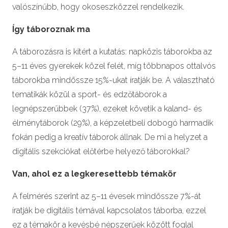
valószínűbb, hogy okoseszközzel rendelkezik.
Így táboroznak ma
A táborozásra is kitért a kutatás: napközis táborokba az
5–11 éves gyerekek közel felét, míg többnapos ottalvós
táborokba mindössze 15%-ukat íratják be. A választható
tematikák közül a sport- és edzőtáborok a
legnépszerűbbek (37%), ezeket követik a kaland- és
élménytáborok (29%), a képzeletbeli dobogó harmadik
fokán pedig a kreatív táborok állnak. De mi a helyzet a
digitális szekciókat előtérbe helyező táborokkal?
Van, ahol ez a legkeresettebb témakör
A felmérés szerint az 5–11 évesek mindössze 7%-át
íratják be digitális témával kapcsolatos táborba, ezzel
ez a témakör a kevésbé népszerűek között foglal