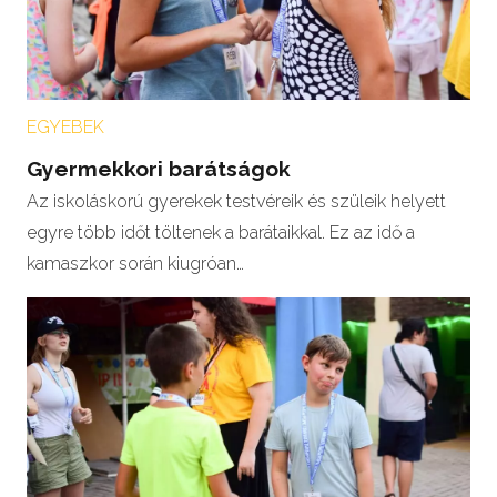
EGYEBEK
Gyermekkori barátságok
Az iskoláskorú gyerekek testvéreik és szüleik helyett
egyre több időt töltenek a barátaikkal. Ez az idő a
kamaszkor során kiugróan…