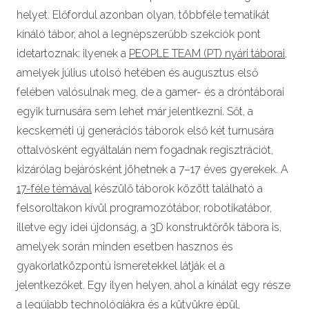
helyet. Előfordul azonban olyan, többféle tematikát
kínáló tábor, ahol a legnépszerűbb szekciók pont
idetartoznak: ilyenek a
PEOPLE TEAM (PT) nyári táborai
,
amelyek július utolsó hetében és augusztus első
felében valósulnak meg, de a gamer- és a dróntáborai
egyik turnusára sem lehet már jelentkezni. Sőt, a
kecskeméti új generációs táborok első két turnusára
ottalvósként egyáltalán nem fogadnak regisztrációt,
kizárólag bejárósként jöhetnek a 7–17 éves gyerekek. A
17-féle témával
készülő táborok között található a
felsoroltakon kívül programozótábor, robotikatábor,
illetve egy idei újdonság, a 3D konstruktőrök tábora is,
amelyek során minden esetben hasznos és
gyakorlatközpontú ismeretekkel látják el a
jelentkezőket. Egy ilyen helyen, ahol a kínálat egy része
a legújabb technológiákra és a kütyükre épül,