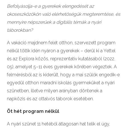
Befolyásolja-e a gyerekek elengedését az
okoseszközökön való elérhetőségük megteremtése, és
mennyire népszerűek a digitális témák a nyári
táborokban?
A vakáció majdnem felét otthon, szervezett program
nélkül töltik idén nyáron a gyerekek – derül ki a Yettel
és az Explora közös, reprezentatív kutatásából (2022.
05), amelyet 5–11 éves gyerekek körében végeztek. A
felmérésből az is kiderült, hogy a mai szülők engedik-e
egyedül otthon maradni iskolás gyermeküket a nyári
szünetben, illetve milyen arányban döntenek a
napközis és az ottalvós táborok esetében.
Öt hét program nélkül
A nyári szünet 11 hetéből átlagosan hat telik el úgy,