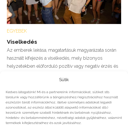
EGYEBEK
Viselkedés
Az emberek leírása, magatartásuk magyarázata során
használt kifejezés a viselkedés, mely bizonyos
helyzetekben előforduló pozitív vagy negatív érzés és
a…
Sütik
Kedves látogatónk! Mi és a partnereink információkat, sütiket stb.
tárolunk vagy hozzáférünk a böngészéshez/regisztrációhoz használt
eszközön tárolt információkhoz, illetve személyes adatokat (egyedi
#2022
azonosítókat, az eszköz által küldött alapvető információkat stb.)
kezelünk személyre szabott hirdetések és tartalmak nyújtásához,
hirdetés- és tartalomméréshez, nézettségi adatok gyűjtéséhez, valamint
Még több
termékek kifejlesztéséhez és azok javításához.