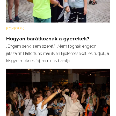
EGYEBEK
Hogyan barátkoznak a gyerekek?
„Engem senki sem szeret.” „Nem fognak engedni
játszani!” Hallottunk már ilyen kijelentéseket, és tudjuk, a
kisgyermeknek fáj, ha nincs barátja.…