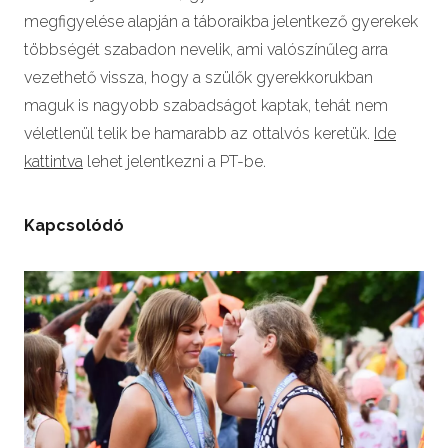
megfigyelése alapján a táboraikba jelentkező gyerekek
többségét szabadon nevelik, ami valószínűleg arra
vezethető vissza, hogy a szülők gyerekkorukban
maguk is nagyobb szabadságot kaptak, tehát nem
véletlenül telik be hamarabb az ottalvós keretük.
Ide
kattintva
lehet jelentkezni a PT-be.
Kapcsolódó