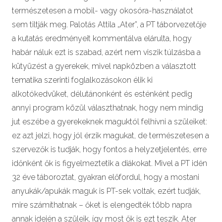
természetesen a mobil- vagy okosóra-használatot
sem tiltják meg. Palotás Attila „Ater”, a PT táborvezetője
a kutatás eredményeit kommentálva elárulta, hogy
habár náluk ezt is szabad, azért nem viszik túlzásba a
kütyüzést a gyerekek, mivel napközben a választott
tematika szerinti foglalkozásokon élik ki
alkotókedvüket, délutánonként és esténként pedig
annyi program közül választhatnak, hogy nem mindig
jut eszébe a gyerekeknek maguktól felhívni a szüleiket:
ez azt jelzi, hogy jól érzik magukat, de természetesen a
szervezők is tudják, hogy fontos a helyzetjelentés, erre
időnként ők is figyelmeztetik a diákokat. Mivel a PT idén
32 éve táboroztat, gyakran előfordul, hogy a mostani
anyukák/apukák maguk is PT-sek voltak, ezért tudják,
mire számíthatnak – őket is elengedték több napra
annak idején a szüleik, így most ők is ezt teszik. Ater