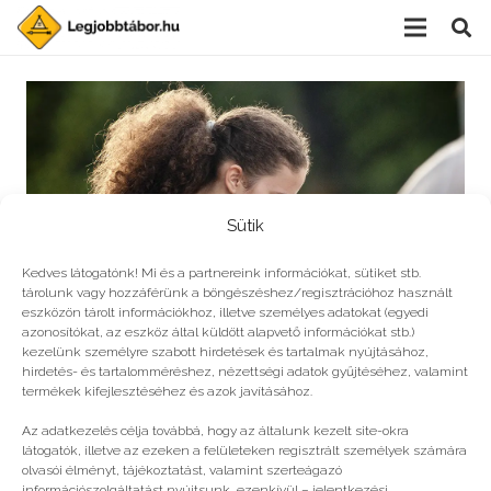
Sütik
Kedves látogatónk! Mi és a partnereink információkat, sütiket stb.
tárolunk vagy hozzáférünk a böngészéshez/regisztrációhoz használt
eszközön tárolt információkhoz, illetve személyes adatokat (egyedi
azonosítókat, az eszköz által küldött alapvető információkat stb.)
kezelünk személyre szabott hirdetések és tartalmak nyújtásához,
hirdetés- és tartalomméréshez, nézettségi adatok gyűjtéséhez, valamint
Éld túl 4 lépésben: digitális oktatás
termékek kifejlesztéséhez és azok javításához.
Az adatkezelés célja továbbá, hogy az általunk kezelt site-okra
látogatók, illetve az ezeken a felületeken regisztrált személyek számára
olvasói élményt, tájékoztatást, valamint szerteágazó
információszolgáltatást nyújtsunk, ezenkívül – jelentkezési