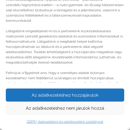
szándék/regisztráció esetén – a nyári gyermek- és ifjúsági táborainkban
való részvételhez biztosítsuk a támogatói és a jelentkezési, valamint a
számlázási feltételeket és a táborszervezéssel kapcsolatos
kommunikációt.
Látogatóink engedélyével mi és a partnereink eszközleolvasásos
módszerrel szerzett geolokációs adatokat és azonosítási információkat is
felhasználhatunk. Látogatóink a megfelelő helyre kattintva
hozzájárulhatnak az általunk és a partnereink által végzett
adatkezeléshez. További lehetőségként a hozzájárulás megadása vagy
elutasítása előtt látogatóink részletesebb információkhoz juthatnak, és
megváltoztathatják kereső-beállításaikat.
Táborok kis zseniknek
Felhívjuk a figyelmet arra, hogy a személyes adatok bizonyos
kezeléséhez nem feltétlenül szükséges az érintett hozzájárulása,
akinek azonban jogában áll tiltakozni az ilyen jellegű adatkezelés ellen.
A beállítások csak erre a weboldalra érvényesek. Erre a webhelyre
© legjobbtabor.hu
visszatérve vagy az ADATKEZELÉSI TÁJÉKOZTATÓ, ADATVÉDELMI ÉS
Az adatkezeléshez hozzájárulok
ADATKEZELÉSI SZABÁLYZAT A PT-WEBOLDALAK LÁTOGATÓINAK ÉS
FELHASZNÁLÓINAK segítségével bármikor megváltoztathatók a
GDPR | Adatvédelmi és adatkezelési szabályzat
Az adatkezeléshez nem járulok hozzá
beállítások.
GDPR | Adatvédelmi és adatkezelési szabályzat