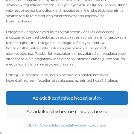
szándék/regisztráció esetén – a nyári gyermek- és ifjúsági táborainkban
való részvételhez biztosítsuk a támogatói és a jelentkezési, valamint a
számlázási feltételeket és a táborszervezéssel kapcsolatos
kommunikációt.
Látogatóink engedélyével mi és a partnereink eszközleolvasásos
módszerrel szerzett geolokációs adatokat és azonosítási információkat is
felhasználhatunk. Látogatóink a megfelelő helyre kattintva
hozzájárulhatnak az általunk és a partnereink által végzett
adatkezeléshez. További lehetőségként a hozzájárulás megadása vagy
elutasítása előtt látogatóink részletesebb információkhoz juthatnak, és
megváltoztathatják kereső-beállításaikat.
Színészpalánták Kecskeméten
Felhívjuk a figyelmet arra, hogy a személyes adatok bizonyos
kezeléséhez nem feltétlenül szükséges az érintett hozzájárulása,
akinek azonban jogában áll tiltakozni az ilyen jellegű adatkezelés ellen.
A beállítások csak erre a weboldalra érvényesek. Erre a webhelyre
© legjobbtabor.hu
visszatérve vagy az ADATKEZELÉSI TÁJÉKOZTATÓ, ADATVÉDELMI ÉS
Az adatkezeléshez hozzájárulok
ADATKEZELÉSI SZABÁLYZAT A PT-WEBOLDALAK LÁTOGATÓINAK ÉS
FELHASZNÁLÓINAK segítségével bármikor megváltoztathatók a
GDPR | Adatvédelmi és adatkezelési szabályzat
Az adatkezeléshez nem járulok hozzá
beállítások.
GDPR | Adatvédelmi és adatkezelési szabályzat