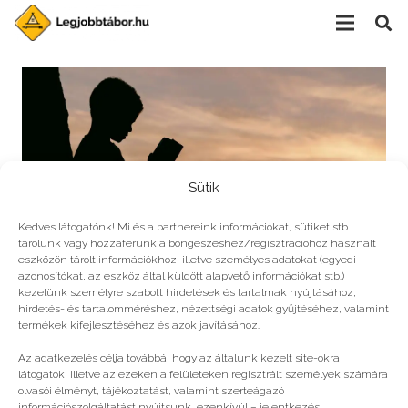
Sütik
Kedves látogatónk! Mi és a partnereink információkat, sütiket stb.
tárolunk vagy hozzáférünk a böngészéshez/regisztrációhoz használt
eszközön tárolt információkhoz, illetve személyes adatokat (egyedi
azonosítókat, az eszköz által küldött alapvető információkat stb.)
kezelünk személyre szabott hirdetések és tartalmak nyújtásához,
hirdetés- és tartalomméréshez, nézettségi adatok gyűjtéséhez, valamint
Négy könyv, ami kell
termékek kifejlesztéséhez és azok javításához.
Az adatkezelés célja továbbá, hogy az általunk kezelt site-okra
látogatók, illetve az ezeken a felületeken regisztrált személyek számára
olvasói élményt, tájékoztatást, valamint szerteágazó
információszolgáltatást nyújtsunk, ezenkívül – jelentkezési