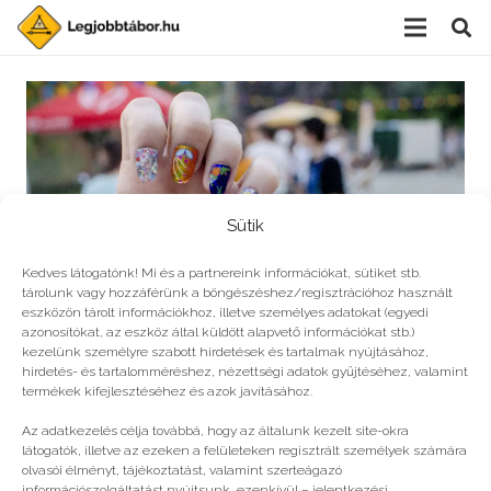
Sütik
Kedves látogatónk! Mi és a partnereink információkat, sütiket stb.
tárolunk vagy hozzáférünk a böngészéshez/regisztrációhoz használt
eszközön tárolt információkhoz, illetve személyes adatokat (egyedi
azonosítókat, az eszköz által küldött alapvető információkat stb.)
kezelünk személyre szabott hirdetések és tartalmak nyújtásához,
hirdetés- és tartalomméréshez, nézettségi adatok gyűjtéséhez, valamint
5 tanács táborválasztás előtt
termékek kifejlesztéséhez és azok javításához.
Az adatkezelés célja továbbá, hogy az általunk kezelt site-okra
látogatók, illetve az ezeken a felületeken regisztrált személyek számára
olvasói élményt, tájékoztatást, valamint szerteágazó
információszolgáltatást nyújtsunk, ezenkívül – jelentkezési