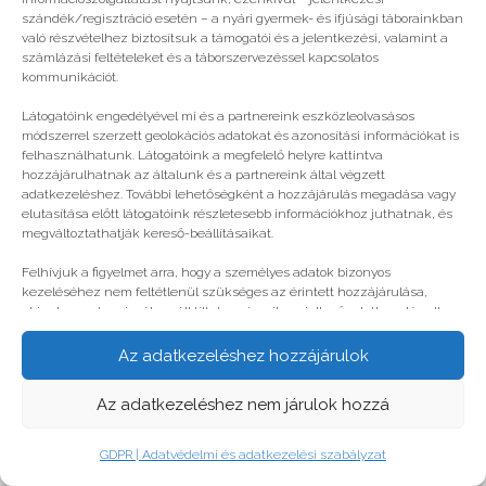
szándék/regisztráció esetén – a nyári gyermek- és ifjúsági táborainkban
való részvételhez biztosítsuk a támogatói és a jelentkezési, valamint a
számlázási feltételeket és a táborszervezéssel kapcsolatos
kommunikációt.
Látogatóink engedélyével mi és a partnereink eszközleolvasásos
módszerrel szerzett geolokációs adatokat és azonosítási információkat is
felhasználhatunk. Látogatóink a megfelelő helyre kattintva
hozzájárulhatnak az általunk és a partnereink által végzett
adatkezeléshez. További lehetőségként a hozzájárulás megadása vagy
elutasítása előtt látogatóink részletesebb információkhoz juthatnak, és
megváltoztathatják kereső-beállításaikat.
Milyen táborba menjen a gyerek?
Felhívjuk a figyelmet arra, hogy a személyes adatok bizonyos
kezeléséhez nem feltétlenül szükséges az érintett hozzájárulása,
akinek azonban jogában áll tiltakozni az ilyen jellegű adatkezelés ellen.
A beállítások csak erre a weboldalra érvényesek. Erre a webhelyre
© legjobbtabor.hu
visszatérve vagy az ADATKEZELÉSI TÁJÉKOZTATÓ, ADATVÉDELMI ÉS
Az adatkezeléshez hozzájárulok
ADATKEZELÉSI SZABÁLYZAT A PT-WEBOLDALAK LÁTOGATÓINAK ÉS
FELHASZNÁLÓINAK segítségével bármikor megváltoztathatók a
GDPR | Adatvédelmi és adatkezelési szabályzat
Az adatkezeléshez nem járulok hozzá
beállítások.
GDPR | Adatvédelmi és adatkezelési szabályzat