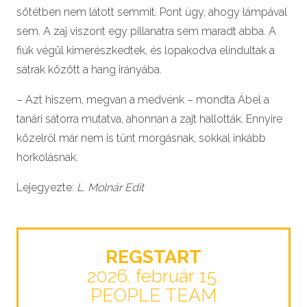
sötétben nem látott semmit. Pont úgy, ahogy lámpával
sem. A zaj viszont egy pillanatra sem maradt abba. A
fiúk végül kimerészkedtek, és lopakodva elindultak a
sátrak között a hang irányába.
– Azt hiszem, megvan a medvénk – mondta Ábel a
tanári sátorra mutatva, ahonnan a zajt hallották. Ennyire
közelről már nem is tűnt morgásnak, sokkal inkább
horkolásnak.
Lejegyezte:
L. Molnár Edit
REGSTART
2026. február 15.
PEOPLE TEAM