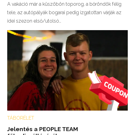
A vakáció már a küszöbön toporog, a bőröndök félig
tele, az autópályák bogarai pedig izgatottan várják az
idei szezon első/utolsó…
TÁBORÉLET
Jelentés a PEOPLE TEAM