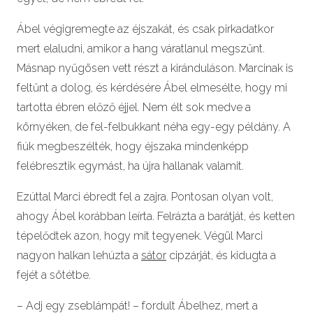
Ábel végigremegte az éjszakát, és csak pirkadatkor
mert elaludni, amikor a hang váratlanul megszűnt.
Másnap nyűgösen vett részt a kiránduláson. Marcinak is
feltűnt a dolog, és kérdésére Ábel elmesélte, hogy mi
tartotta ébren előző éjjel. Nem élt sok medve a
környéken, de fel-felbukkant néha egy-egy példány. A
fiúk megbeszélték, hogy éjszaka mindenképp
felébresztik egymást, ha újra hallanak valamit.
Ezúttal Marci ébredt fel a zajra. Pontosan olyan volt,
ahogy Ábel korábban leírta. Felrázta a barátját, és ketten
tépelődtek azon, hogy mit tegyenek. Végül Marci
nagyon halkan lehúzta a
sátor
cipzárját, és kidugta a
fejét a sötétbe.
– Adj egy zseblámpát! – fordult Ábelhez, mert a