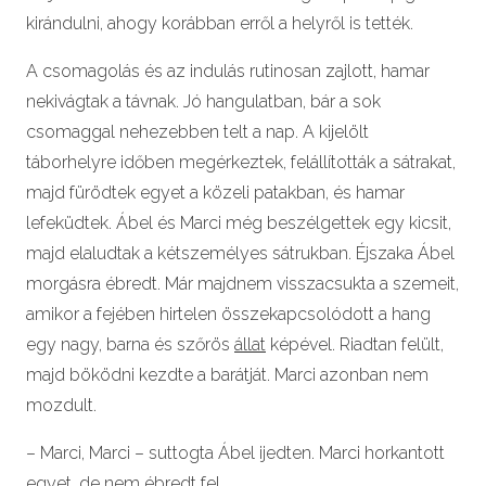
kirándulni, ahogy korábban erről a helyről is tették.
A csomagolás és az indulás rutinosan zajlott, hamar
nekivágtak a távnak. Jó hangulatban, bár a sok
csomaggal nehezebben telt a nap. A kijelölt
táborhelyre időben megérkeztek, felállították a sátrakat,
majd fürödtek egyet a közeli patakban, és hamar
lefeküdtek. Ábel és Marci még beszélgettek egy kicsit,
majd elaludtak a kétszemélyes sátrukban. Éjszaka Ábel
morgásra ébredt. Már majdnem visszacsukta a szemeit,
amikor a fejében hirtelen összekapcsolódott a hang
egy nagy, barna és szőrös
állat
képével. Riadtan felült,
majd böködni kezdte a barátját. Marci azonban nem
mozdult.
– Marci, Marci – suttogta Ábel ijedten. Marci horkantott
egyet, de nem ébredt fel.