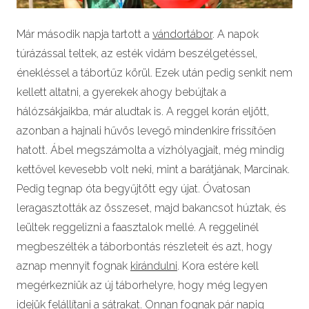
Már második napja tartott a
vándortábor
. A napok
túrázással teltek, az esték vidám beszélgetéssel,
énekléssel a tábortűz körül. Ezek után pedig senkit nem
kellett altatni, a gyerekek ahogy bebújtak a
hálózsákjaikba, már aludtak is. A reggel korán eljött,
azonban a hajnali hűvös levegő mindenkire frissítően
hatott. Ábel megszámolta a vízhólyagjait, még mindig
kettővel kevesebb volt neki, mint a barátjának, Marcinak.
Pedig tegnap óta begyűjtött egy újat. Óvatosan
leragasztották az összeset, majd bakancsot húztak, és
leültek reggelizni a faasztalok mellé. A reggelinél
megbeszélték a táborbontás részleteit és azt, hogy
aznap mennyit fognak
kirándulni
. Kora estére kell
megérkezniük az új táborhelyre, hogy még legyen
idejük felállítani a sátrakat. Onnan fognak pár napig