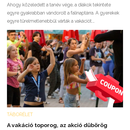
Ahogy közeledett a tanév vége, a diákok tekintete
egyre gyakrabban vándorolt a falinaptárra. A gyerekek
egyre türelmetlenebbül várták a vakációt.…
TÁBORÉLET
A vakáció toporog, az akció dübörög