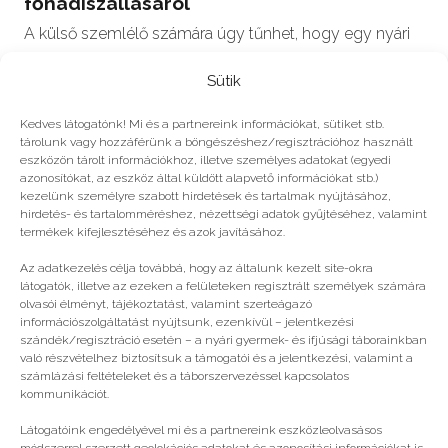
főhadiszállásáról
A külső szemlélő számára úgy tűnhet, hogy egy nyári
tábor egyszer csak megtörténik, mint a napsütés vagy
Sütik
a görögdinnye megjelenése…
Kedves látogatónk! Mi és a partnereink információkat, sütiket stb.
tárolunk vagy hozzáférünk a böngészéshez/regisztrációhoz használt
eszközön tárolt információkhoz, illetve személyes adatokat (egyedi
azonosítókat, az eszköz által küldött alapvető információkat stb.)
kezelünk személyre szabott hirdetések és tartalmak nyújtásához,
hirdetés- és tartalomméréshez, nézettségi adatok gyűjtéséhez, valamint
Még több
termékek kifejlesztéséhez és azok javításához.
Az adatkezelés célja továbbá, hogy az általunk kezelt site-okra
látogatók, illetve az ezeken a felületeken regisztrált személyek számára
olvasói élményt, tájékoztatást, valamint szerteágazó
információszolgáltatást nyújtsunk, ezenkívül – jelentkezési
szándék/regisztráció esetén – a nyári gyermek- és ifjúsági táborainkban
való részvételhez biztosítsuk a támogatói és a jelentkezési, valamint a
számlázási feltételeket és a táborszervezéssel kapcsolatos
kommunikációt.
Látogatóink engedélyével mi és a partnereink eszközleolvasásos