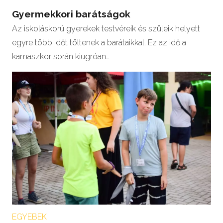
Gyermekkori barátságok
Az iskoláskorú gyerekek testvéreik és szüleik helyett
egyre több időt töltenek a barátaikkal. Ez az idő a
kamaszkor során kiugróan…
EGYEBEK