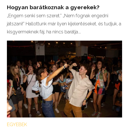
Hogyan barátkoznak a gyerekek?
„Engem senki sem szeret.” „Nem fognak engedni
játszani!” Hallottunk már ilyen kijelentéseket, és tudjuk, a
kisgyermeknek fáj, ha nincs barátja.…
EGYEBEK