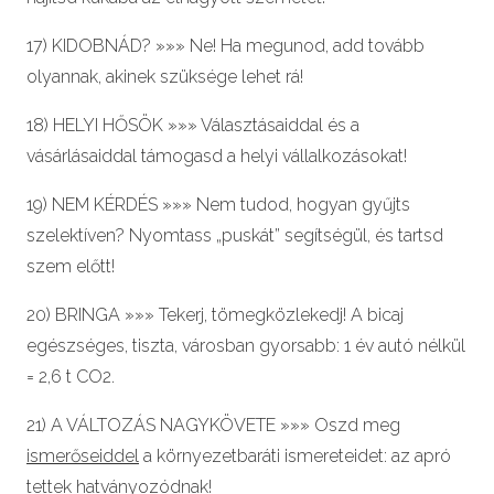
17) KIDOBNÁD? »»» Ne! Ha megunod, add tovább
olyannak, akinek szüksége lehet rá!
18) HELYI HŐSÖK »»» Választásaiddal és a
vásárlásaiddal támogasd a helyi vállalkozásokat!
19) NEM KÉRDÉS »»» Nem tudod, hogyan gyűjts
szelektíven? Nyomtass „puskát” segítségül, és tartsd
szem előtt!
20) BRINGA »»» Tekerj, tömegközlekedj! A bicaj
egészséges, tiszta, városban gyorsabb: 1 év autó nélkül
= 2,6 t CO2.
21) A VÁLTOZÁS NAGYKÖVETE »»» Oszd meg
ismerőseiddel
a környezetbaráti ismereteidet: az apró
tettek hatványozódnak!