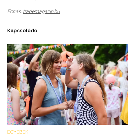
Forrás:
trademagazin.hu
Kapcsolódó
EGYEBEK