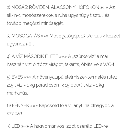
2) MOSÁS: RÖVIDEN, ALACSONY HŐFOKON »»» Az
all-in-1 mosószerekkel a ruha ugyanúgy tisztul, és
tovább megőrzi minőségét.
3) MOSOGATÁS »»» Mosogatógép: 13 l/ciklus < kézzel
ugyanez 50 l.
4) A VÍZ MÁSODIK ÉLETE »»» A „szürke víz” a már
használt víz: öntözz virágot, takaríts, öblíts vele WC-t!
5) EVÉS »»» A növényalapú élelmiszer-termelés rulez:
215 l víz = 1 kg paradicsom < 15 000(!) l víz = 1 kg
marhahús.
6) FÉNYEK »»» Kapcsold le a villanyt, ha elhagyod a
szobát!
7) LED »»» A hagyományos izzót cseréld LED-re: