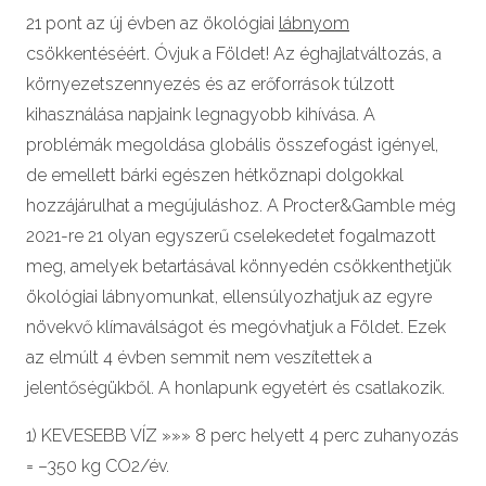
21 pont az új évben az ökológiai
lábnyom
csökkentéséért. Óvjuk a Földet! Az éghajlatváltozás, a
környezetszennyezés és az erőforrások túlzott
kihasználása napjaink legnagyobb kihívása. A
problémák megoldása globális összefogást igényel,
de emellett bárki egészen hétköznapi dolgokkal
hozzájárulhat a megújuláshoz. A Procter&Gamble még
2021-re 21 olyan egyszerű cselekedetet fogalmazott
meg, amelyek betartásával könnyedén csökkenthetjük
ökológiai lábnyomunkat, ellensúlyozhatjuk az egyre
növekvő klímaválságot és megóvhatjuk a Földet. Ezek
az elmúlt 4 évben semmit nem veszítettek a
jelentőségükből. A honlapunk egyetért és csatlakozik.
1) KEVESEBB VÍZ »»» 8 perc helyett 4 perc zuhanyozás
= –350 kg CO2/év.