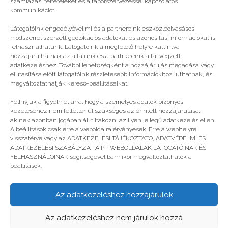
számlázási feltételeket és a táborszervezéssel kapcsolatos
kommunikációt.
Látogatóink engedélyével mi és a partnereink eszközleolvasásos
módszerrel szerzett geolokációs adatokat és azonosítási információkat is
felhasználhatunk. Látogatóink a megfelelő helyre kattintva
hozzájárulhatnak az általunk és a partnereink által végzett
adatkezeléshez. További lehetőségként a hozzájárulás megadása vagy
elutasítása előtt látogatóink részletesebb információkhoz juthatnak, és
megváltoztathatják kereső-beállításaikat.
Gyúrd ki magad e-sportban!
Felhívjuk a figyelmet arra, hogy a személyes adatok bizonyos
kezeléséhez nem feltétlenül szükséges az érintett hozzájárulása,
akinek azonban jogában áll tiltakozni az ilyen jellegű adatkezelés ellen.
A beállítások csak erre a weboldalra érvényesek. Erre a webhelyre
visszatérve vagy az ADATKEZELÉSI TÁJÉKOZTATÓ, ADATVÉDELMI ÉS
ADATKEZELÉSI SZABÁLYZAT A PT-WEBOLDALAK LÁTOGATÓINAK ÉS
FELHASZNÁLÓINAK segítségével bármikor megváltoztathatók a
beállítások.
Az adatkezeléshez hozzájárulok
© legjobbtabor.hu
Az adatkezeléshez nem járulok hozzá