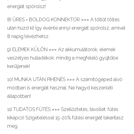
energiát spórolsz!
8) ÜRES = BOLDOG KONNEKTOR »»» A töltőt töltés
után húzd ki! Így évente annyi energiát spórolsz, amivel
8 napig tévézhetsz.
9) ELEMEK KÜLÖN »»» Az akkumulátorok, elemek
veszélyes hulladékok: mindig a megfelelő gyűjtőbe
kerüljenek!
10) MUNKA UTÁN PIHENÉS »»» A számítógéped alvó
módban is energiát használ. Ne hagyd készenléti
állapotban!
11) TUDATOS FŰTÉS »»» Szellőztetés, távollét: fűtés
kikapcs! Szigeteléssel 15-20% fűtési energiát takarítasz
meg.