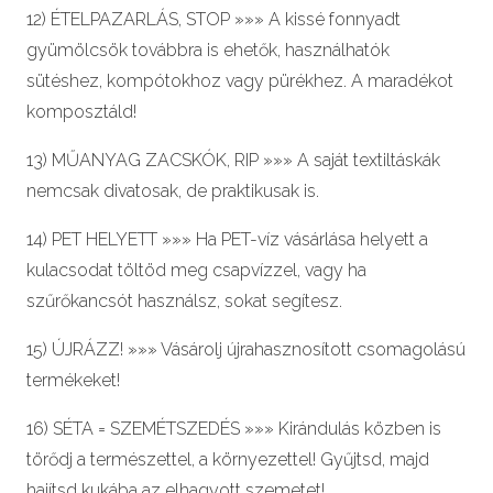
12) ÉTELPAZARLÁS, STOP »»» A kissé fonnyadt
gyümölcsök továbbra is ehetők, használhatók
sütéshez, kompótokhoz vagy pürékhez. A maradékot
komposztáld!
13) MŰANYAG ZACSKÓK, RIP »»» A saját textiltáskák
nemcsak divatosak, de praktikusak is.
14) PET HELYETT »»» Ha PET-víz vásárlása helyett a
kulacsodat töltöd meg csapvízzel, vagy ha
szűrőkancsót használsz, sokat segítesz.
15) ÚJRÁZZ! »»» Vásárolj újrahasznosított csomagolású
termékeket!
16) SÉTA = SZEMÉTSZEDÉS »»» Kirándulás közben is
törődj a természettel, a környezettel! Gyűjtsd, majd
hajítsd kukába az elhagyott szemetet!