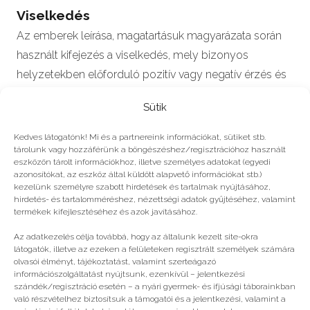
Viselkedés
Az emberek leírása, magatartásuk magyarázata során
használt kifejezés a viselkedés, mely bizonyos
helyzetekben előforduló pozitív vagy negatív érzés és
a…
Sütik
Kedves látogatónk! Mi és a partnereink információkat, sütiket stb.
tárolunk vagy hozzáférünk a böngészéshez/regisztrációhoz használt
eszközön tárolt információkhoz, illetve személyes adatokat (egyedi
#2024
azonosítókat, az eszköz által küldött alapvető információkat stb.)
kezelünk személyre szabott hirdetések és tartalmak nyújtásához,
hirdetés- és tartalomméréshez, nézettségi adatok gyűjtéséhez, valamint
Még több
termékek kifejlesztéséhez és azok javításához.
Az adatkezelés célja továbbá, hogy az általunk kezelt site-okra
látogatók, illetve az ezeken a felületeken regisztrált személyek számára
olvasói élményt, tájékoztatást, valamint szerteágazó
információszolgáltatást nyújtsunk, ezenkívül – jelentkezési
szándék/regisztráció esetén – a nyári gyermek- és ifjúsági táborainkban
való részvételhez biztosítsuk a támogatói és a jelentkezési, valamint a