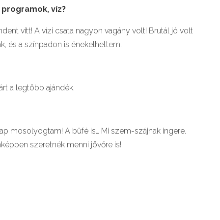
i programok, víz
?
dent vitt! A vízi csata nagyon vagány volt! Brutál jó volt
ak, és a színpadon is énekelhettem.
árt a legtöbb ajándék.
nap mosolyogtam! A büfé is… Mi szem-szájnak ingere.
enképpen szeretnék menni jövőre is!