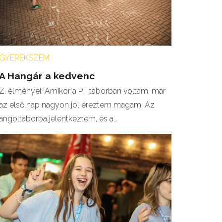
GYEREKSZEM
A Hangár a kedvenc
Z. élményei: Amikor a PT táborban voltam, már
az első nap nagyon jól éreztem magam. Az
angoltáborba jelentkeztem, és a…