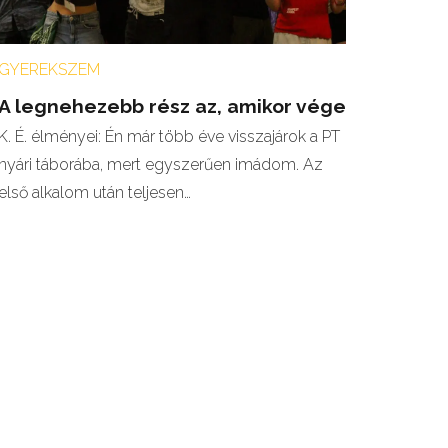
GYEREKSZEM
A legnehezebb rész az, amikor vége
K. É. élményei: Én már több éve visszajárok a PT
nyári táborába, mert egyszerűen imádom. Az
első alkalom után teljesen…