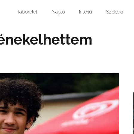
Táborélet
Napló
Interjú
Szekció
é
nekelhettem