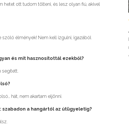
hetet ott tudom tölteni, és lesz olyan fiú, akivel
re szóló élmények! Nem kell izgulni, igazából
ogyan
é
s mit hasznosítottál ezekbő
l?
segített.
ols
ó
?
olsó… hát, nem akartam eljönni.
: szabadon a hangárt
ó
l az útügyeletig?
lsz.