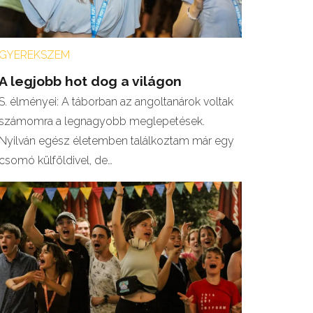
GYEREKSZEM
A legjobb hot dog a világon
S. élményei: A táborban az angoltanárok voltak
számomra a legnagyobb meglepetések.
Nyilván egész életemben találkoztam már egy
csomó külföldivel, de…