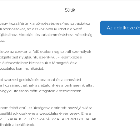
Sütik
unk vagy hozzáférünk a böngészéshez/regisztrációhoz
Az adatkezelé
i azonosítókat, az eszköz által küldött alapvető
yújtásához, hirdetés- és tartalomméréshez, nézettségi
oz.
illetve az ezeken a felületeken regisztrált személyek
olgáltatást nyújtsunk, ezenkívül – jelentkezési
ló részvételhez biztosítsuk a támogatói és a
apcsolatos kommunikációt.
l szerzett geolokációs adatokat és azonosítási
a hozzájárulhatnak az általunk és a partnereink által
gy elutasítása előtt látogatóink részletesebb
 nem feltétlenül szükséges az érintett hozzájárulása,
 beállítások csak erre a weboldalra érvényesek. Erre a
ELMI ÉS ADATKEZELÉSI SZABÁLYZAT A PT-WEBOLDALAK
atók a beállítások.