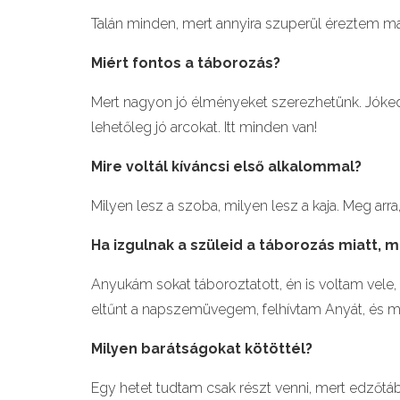
Talán minden, mert annyira szuperül éreztem m
Mi
é
rt fontos a táborozá
s?
Mert nagyon jó élményeket szerezhetünk. Jóke
lehetőleg jó arcokat. Itt minden van!
Mire volt
ál kíváncsi első alkalommal?
Milyen lesz a szoba, milyen lesz a kaja. Meg arr
Ha izgulnak a szü
leid a t
áborozás miatt, m
Anyukám sokat táboroztatott, én is voltam vele
eltűnt a napszemüvegem, felhívtam Anyát, és 
Milyen barátságokat k
ö
t
ö
tt
é
l?
Egy hetet tudtam csak részt venni, mert edzőtá