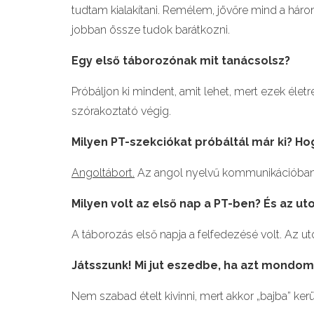
tudtam kialakítani. Remélem, jövőre mind a három 
jobban össze tudok barátkozni.
Egy első táboroz
ó
nak mit tanácsolsz
?
Próbáljon ki mindent, amit lehet, mert ezek élet
szórakoztató végig.
Milyen PT-szekci
ó
kat pr
ó
báltál már ki? H
Angoltábort.
Az angol nyelvű kommunikációban 
Milyen volt az első nap a PT-ben?
É
s az ut
A táborozás első napja a felfedezésé volt. Az ut
Játsszunk! Mi jut eszedbe, ha azt mondom
Nem szabad ételt kivinni, mert akkor „bajba” kerü