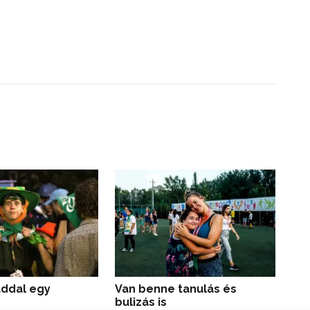
ddal egy
Van benne tanulás és
Im
bulizás is
jé