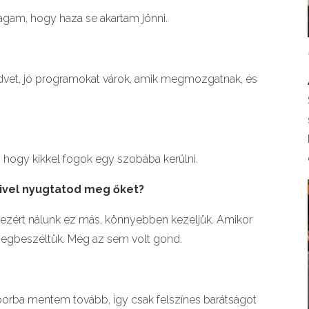
agam, hogy haza se akartam jönni.
dvet, jó programokat várok, amik megmozgatnak, és
a, hogy kikkel fogok egy szobába kerülni.
ivel nyugtatod meg ő
ket?
, ezért nálunk ez más, könnyebben kezeljük. Amikor
megbeszéltük. Még az sem volt gond.
borba mentem tovább, így csak felszínes barátságot