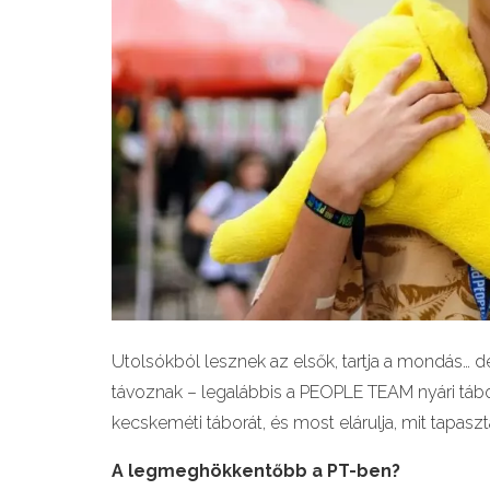
Utolsókból lesznek az elsők, tartja a mondás… 
távoznak – legalábbis a PEOPLE TEAM nyári tábor
kecskeméti táborát, és most elárulja, mit tapasz
A legmegh
ö
kkentőbb a PT-ben?