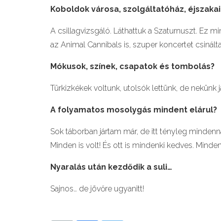
Koboldok városa, szolgá
ltat
ó
ház,
é
jszaka
A csillagvizsgáló. Láthattuk a Szaturnuszt. Ez min
az Animal Cannibals is, szuper koncertet csinált
M
ó
kusok, színek, csapatok
és tombol
á
s?
Türkizkékek voltunk, utolsók lettünk, de nekünk j
A folyamatos mosolygás mindent elá
rul?
Sok táborban jártam már, de itt tényleg minden
Minden is volt! És ott is mindenki kedves. Mind
Nyaralás után kezdődik a suli…
Sajnos… de jövőre ugyanitt!