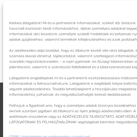
Kedves látogatónk! Mi és a partnereink információkat, sütiket stb. tárol
használt eszközön tárolt információkhoz, illetve személyes adatokat (egyed
információkat stb.) kezelünk személyre szabott hirdetések és tartalmak n
adatok gyűjtéséhez, valamint termékek kifejlesztéséhez és azok javításáh
Az adatkezelés célja továbbá, hogy az általunk kezelt site-okra látogatók, 
számára olvasói élményt, tájékoztatást, valamint szerteágazó információsz
szándék/regisztráció esetén – a nyári gyermek- és ifjúsági táborainkban va
jelentkezési, valamint a számlázási feltételeket és a táborszervezéssel k
Látogatóink engedélyével mi és a partnereink eszközleolvasásos módszerre
információkat is felhasználhatunk. Látogatóink a megfelelő helyre kattintv
végzett adatkezeléshez. További lehetőségként a hozzájárulás megadása va
információkhoz juthatnak, és megváltoztathatják kereső-beállításaikat.
Felhívjuk a figyelmet arra, hogy a személyes adatok bizonyos kezeléséhez
© legjobbtabor.hu
akinek azonban jogában áll tiltakozni az ilyen jellegű adatkezelés ellen. A
webhelyre visszatérve vagy az ADATKEZELÉSI TÁJÉKOZTATÓ, ADATVÉD
GDPR | Adatvédelmi és adatkezelési szabályzat
LÁTOGATÓINAK ÉS FELHASZNÁLÓINAK segítségével bármikor megváltoztath
GDPR | Adatvédelmi és adatkezelési szabályzat