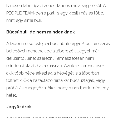
Nincsen tábor igazi zenés-táncos mulatság nélkül. A
PEOPLE TEAM-ben a parti is egy kicsit más és több,
mint egy sima buli.
Búcsúbuli, de nem mindenkinek
A tábor utolsó estéje a búcsúbuli napja. A buliba csakis
belépővel mehetnek be a táborozók. Jegyet már
délutántól lehet szerezni. Természetesen nem
mindenki utazik haza másnap. Azok a szerencsések,
akik több hétre érkeztek, a hétvégét is a táborban
tölthetik. Ők a hazautazó társaikat búcsúztatják, vagy
próbálják meggyőzni őket, hogy maradjanak még egy
hetet.
Jegyüzérek