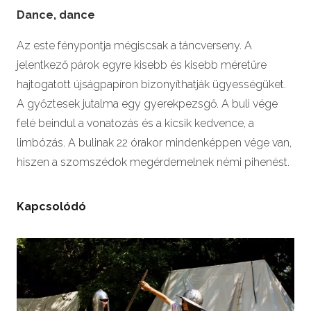
Dance, dance
Az este fénypontja mégiscsak a táncverseny. A
jelentkező párok egyre kisebb és kisebb méretűre
hajtogatott újságpapíron bizonyíthatják ügyességüket.
A győztesek jutalma egy gyerekpezsgő. A buli vége
felé beindul a vonatozás és a kicsik kedvence, a
limbózás. A bulinak 22 órakor mindenképpen vége van,
hiszen a szomszédok megérdemelnek némi pihenést.
Kapcsolódó