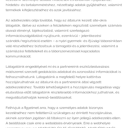
hirdetés- és tartalomméréshez, nézettségi adatok gyűjtéséhez, valamint
termékek kifejlesztéséhez és azok javításához.
Még több
Az adatkezelés célja továbbá, hogy az általunk kezelt site-okra
látogatók, illetve az ezeken a felületeken regisztrált személyek számára
olvasói élményt, tájékoztatást, valamint szerteágazó
információszolgáltatást nyújtsunk, ezenkívül – jelentkezési
szándék/regisztráció esetén – a nyári gyermek- és ifjúsági táborainkban
való részvételhez biztosítsuk a támogatói és a jelentkezési, valamint a
számlázási feltételeket és a táborszervezéssel kapcsolatos
kommunikációt.
Látogatóink engedélyével mi és a partnereink eszközleolvasásos
módszerrel szerzett geolokációs adatokat és azonosítási információkat is
felhasználhatunk. Látogatóink a megfelelő helyre kattintva
hozzájárulhatnak az általunk és a partnereink által végzett
adatkezeléshez. További lehetőségként a hozzájárulás megadása vagy
elutasítása előtt látogatóink részletesebb információkhoz juthatnak, és
megváltoztathatják kereső-beállításaikat.
Mi az a játékszoba?
Felhívjuk a figyelmet arra, hogy a személyes adatok bizonyos
kezeléséhez nem feltétlenül szükséges az érintett hozzájárulása,
akinek azonban jogában áll tiltakozni az ilyen jellegű adatkezelés ellen.
A beállítások csak erre a weboldalra érvényesek. Erre a webhelyre