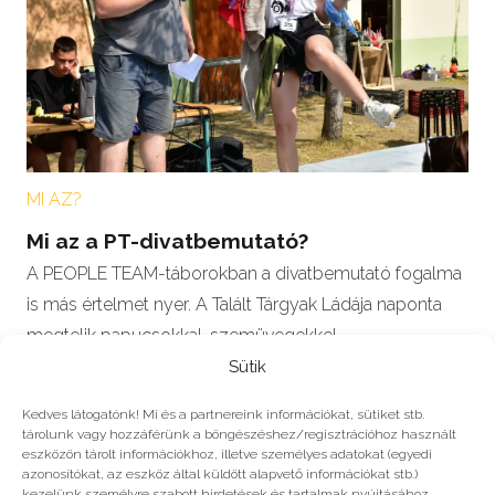
MI AZ?
Mi az a PT-divatbemutató?
A PEOPLE TEAM-táborokban a divatbemutató fogalma
is más értelmet nyer. A Talált Tárgyak Ládája naponta
megtelik papucsokkal, szemüvegekkel,
basaballsapkákkkal, pólókkal,…
Sütik
Kedves látogatónk! Mi és a partnereink információkat, sütiket stb.
tárolunk vagy hozzáférünk a böngészéshez/regisztrációhoz használt
eszközön tárolt információkhoz, illetve személyes adatokat (egyedi
azonosítókat, az eszköz által küldött alapvető információkat stb.)
#2022
kezelünk személyre szabott hirdetések és tartalmak nyújtásához,