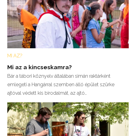
MI AZ?
Mi az a kincseskamra?
Bár a tábori köznyelv általában simán raktárként
emlegeti a Hangárral szemben álló épület szürke
ajtóval védett kis birodalmát, az ajtó…