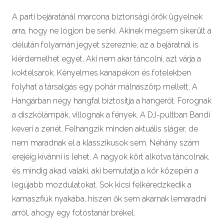
A parti bejáratánál marcona biztonsági őrök ügyelnek
arra, hogy ne lógjon be senki. Akinek mégsem sikerült a
délután folyamán jegyet szereznie, az a bejáratnál is
kiérdemelhet egyet. Aki nem akar táncolni, azt várja a
koktélsarok. Kényelmes kanapékon és fotelekben
folyhat a társalgás egy pohár málnaszörp mellett. A
Hangárban négy hangfal biztosítja a hangerőt. Forognak
a diszkólámpák, villognak a fények. A DJ-pultban Bandi
keveri a zenét. Felhangzik minden aktuális sláger, de
nem maradnak el a klasszikusok sem. Néhány szám
erejéig kívánni is lehet. A nagyok kört alkotva táncolnak,
és mindig akad valaki, aki bemutatja a kör közepén a
legújabb mozdulatokat. Sok kicsi felkéredzkedik a
kamaszfiúk nyakába, hiszen ők sem akarnak lemaradni
arról, ahogy egy fotóstanár brékel.