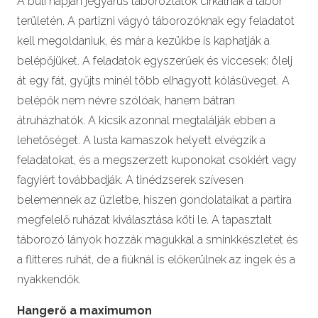
A buli napján jegyárus táboroztatók cirkálnak a tábor
területén. A partizni vágyó táborozóknak egy feladatot
kell megoldaniuk, és már a kezükbe is kaphatják a
belépőjüket. A feladatok egyszerűek és viccesek: ölelj
át egy fát, gyűjts minél több elhagyott kólásüveget. A
belépők nem névre szólóak, hanem bátran
átruházhatók. A kicsik azonnal megtalálják ebben a
lehetőséget. A lusta kamaszok helyett elvégzik a
feladatokat, és a megszerzett kuponokat csokiért vagy
fagyiért továbbadják. A tinédzserek szívesen
belemennek az üzletbe, hiszen gondolataikat a partira
megfelelő ruházat kiválasztása köti le. A tapasztalt
táborozó lányok hozzák magukkal a sminkkészletet és
a flitteres ruhát, de a fiúknál is előkerülnek az ingek és a
nyakkendők.
Hangerő a maximumon