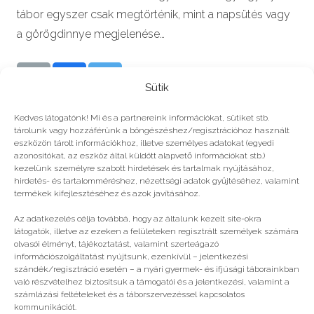
tábor egyszer csak megtörténik, mint a napsütés vagy
a görögdinnye megjelenése…
Sütik
állatjogok
,
generacio
,
jovo
,
komposztálás
,
környezet
,
Kedves látogatónk! Mi és a partnereink információkat, sütiket stb.
környezettudatosság
,
kornyezetvedelem
,
öko
,
ökotudatos
,
tárolunk vagy hozzáférünk a böngészéshez/regisztrációhoz használt
szelektív
,
zöld tábor
eszközön tárolt információkhoz, illetve személyes adatokat (egyedi
azonosítókat, az eszköz által küldött alapvető információkat stb.)
kezelünk személyre szabott hirdetések és tartalmak nyújtásához,
hirdetés- és tartalomméréshez, nézettségi adatok gyűjtéséhez, valamint
Még több
termékek kifejlesztéséhez és azok javításához.
Az adatkezelés célja továbbá, hogy az általunk kezelt site-okra
látogatók, illetve az ezeken a felületeken regisztrált személyek számára
olvasói élményt, tájékoztatást, valamint szerteágazó
információszolgáltatást nyújtsunk, ezenkívül – jelentkezési
szándék/regisztráció esetén – a nyári gyermek- és ifjúsági táborainkban
való részvételhez biztosítsuk a támogatói és a jelentkezési, valamint a
számlázási feltételeket és a táborszervezéssel kapcsolatos
kommunikációt.