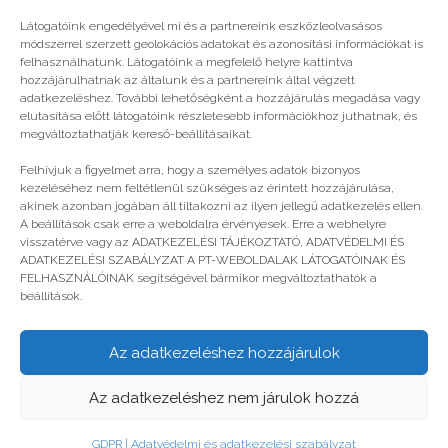
Látogatóink engedélyével mi és a partnereink eszközleolvasásos
módszerrel szerzett geolokációs adatokat és azonosítási információkat is
felhasználhatunk. Látogatóink a megfelelő helyre kattintva
hozzájárulhatnak az általunk és a partnereink által végzett
adatkezeléshez. További lehetőségként a hozzájárulás megadása vagy
elutasítása előtt látogatóink részletesebb információkhoz juthatnak, és
megváltoztathatják kereső-beállításaikat.
A vezér tollat rág
Felhívjuk a figyelmet arra, hogy a személyes adatok bizonyos
kezeléséhez nem feltétlenül szükséges az érintett hozzájárulása,
akinek azonban jogában áll tiltakozni az ilyen jellegű adatkezelés ellen.
A beállítások csak erre a weboldalra érvényesek. Erre a webhelyre
visszatérve vagy az ADATKEZELÉSI TÁJÉKOZTATÓ, ADATVÉDELMI ÉS
ADATKEZELÉSI SZABÁLYZAT A PT-WEBOLDALAK LÁTOGATÓINAK ÉS
FELHASZNÁLÓINAK segítségével bármikor megváltoztathatók a
beállítások.
Az adatkezeléshez hozzájárulok
© legjobbtabor.hu
Az adatkezeléshez nem járulok hozzá
GDPR | Adatvédelmi és adatkezelési szabályzat
GDPR | Adatvédelmi és adatkezelési szabályzat