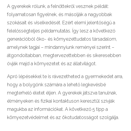
A gyerekek rólunk, a felnőttekről vesznek példát:
folyamatosan figyelnek, és másolják a nagyobbak
szokásait és viselkedését. Ezért elemi jelentőségű a
felelősségteljes példamutatás. Így lesz a következő
generációból öko- és környezettudatos társadalom,
amelynek tagjai – mindannyiunk reményei szerint –
átgondoltabban, megtervezettebben és sikeresebben
óvják majd a környezetet és az állatvilágot.
Apró lépésekkel te is rávezetheted a gyermekedet arra,
hogy a bolygónk számára a lehető legkevésbé
megterhelő életet éljen. A gyerekek játszva tanulnak,
élményeken és fizikai kontaktuson keresztül szívják
magukba az információkat. A következő 5 tipp a
környezetvédelmet és az ökotudatosságot szolgálja.