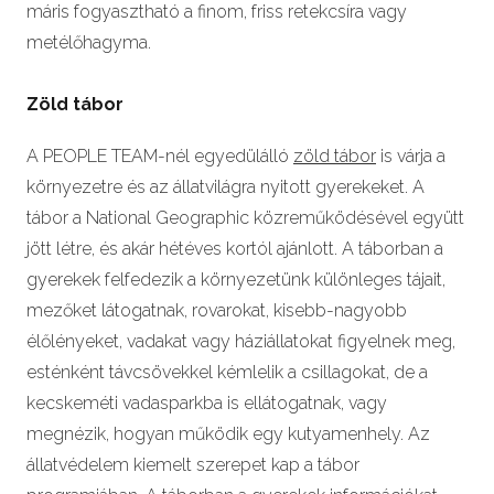
máris fogyasztható a finom, friss retekcsíra vagy
metélőhagyma.
Zöld tábor
A PEOPLE TEAM-nél egyedülálló
zöld tábor
is várja a
környezetre és az állatvilágra nyitott gyerekeket. A
tábor a National Geographic közreműködésével együtt
jött létre, és akár hétéves kortól ajánlott. A táborban a
gyerekek felfedezik a környezetünk különleges tájait,
mezőket látogatnak, rovarokat, kisebb-nagyobb
élőlényeket, vadakat vagy háziállatokat figyelnek meg,
esténként távcsövekkel kémlelik a csillagokat, de a
kecskeméti vadasparkba is ellátogatnak, vagy
megnézik, hogyan működik egy kutyamenhely. Az
állatvédelem kiemelt szerepet kap a tábor