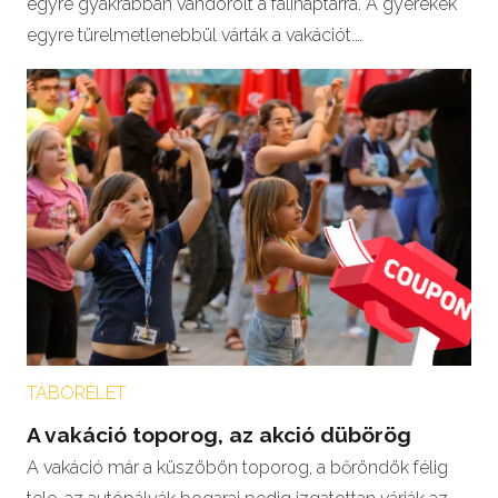
egyre gyakrabban vándorolt a falinaptárra. A gyerekek
egyre türelmetlenebbül várták a vakációt.…
TÁBORÉLET
A vakáció toporog, az akció dübörög
A vakáció már a küszöbön toporog, a bőröndök félig