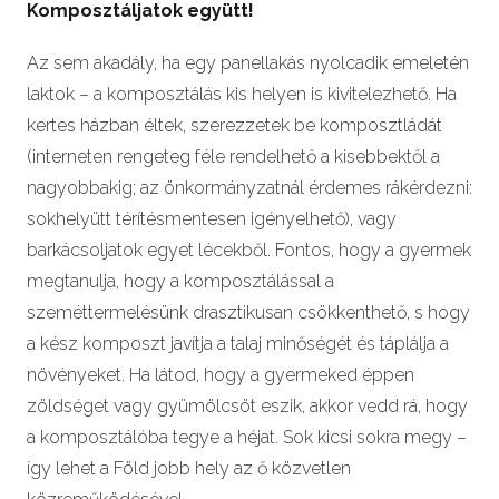
Komposztáljatok együtt!
Az sem akadály, ha egy panellakás nyolcadik emeletén
laktok – a komposztálás kis helyen is kivitelezhető. Ha
kertes házban éltek, szerezzetek be komposztládát
(interneten rengeteg féle rendelhető a kisebbektől a
nagyobbakig; az önkormányzatnál érdemes rákérdezni:
sokhelyütt térítésmentesen igényelhető), vagy
barkácsoljatok egyet lécekből. Fontos, hogy a gyermek
megtanulja, hogy a komposztálással a
szeméttermelésünk drasztikusan csökkenthető, s hogy
a kész komposzt javítja a talaj minőségét és táplálja a
növényeket. Ha látod, hogy a gyermeked éppen
zöldséget vagy gyümölcsöt eszik, akkor vedd rá, hogy
a komposztálóba tegye a héjat. Sok kicsi sokra megy –
így lehet a Föld jobb hely az ő közvetlen