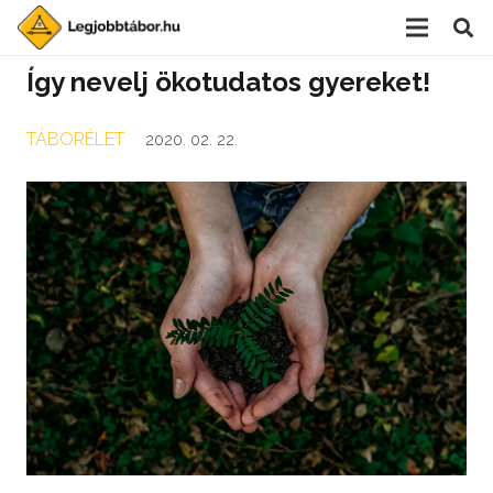
Így nevelj ökotudatos gyereket!
TÁBORÉLET
2020. 02. 22.