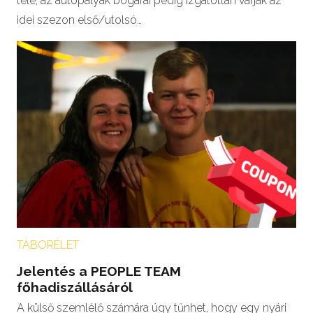
tele, az autópályák bogarai pedig izgatottan várják az
idei szezon első/utolsó…
TÁBORÉLET
Jelentés a PEOPLE TEAM
főhadiszállásáról
A külső szemlélő számára úgy tűnhet, hogy egy nyári