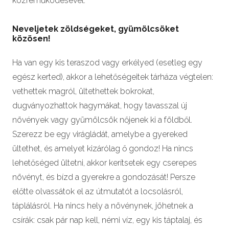
közreműködésével.
Neveljetek zöldségeket, gyümölcsöket
közösen!
Ha van egy kis teraszod vagy erkélyed (esetleg egy
egész kerted), akkor a lehetőségeitek tárháza végtelen:
vethettek magról, ültethettek bokrokat,
dugványozhattok hagymákat, hogy tavasszal új
növények vagy gyümölcsök nőjenek ki a földből.
Szerezz be egy virágládát, amelybe a gyereked
ültethet, és amelyet kizárólag ő gondoz! Ha nincs
lehetőséged ültetni, akkor kerítsetek egy cserepes
növényt, és bízd a gyerekre a gondozását! Persze
előtte olvassátok el az útmutatót a locsolásról,
táplálásról. Ha nincs hely a növénynek, jöhetnek a
csírák: csak pár nap kell, némi víz, egy kis táptalaj, és