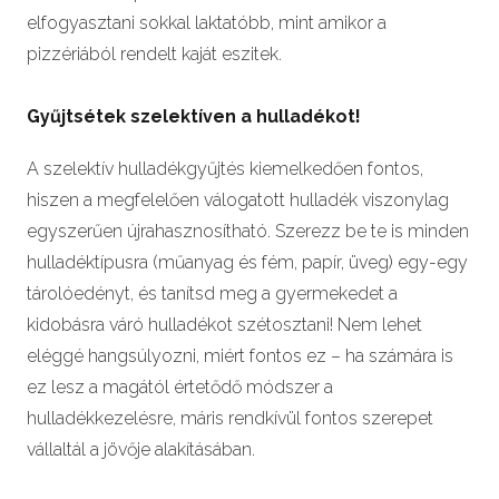
elfogyasztani sokkal laktatóbb, mint amikor a
pizzériából rendelt kaját eszitek.
Gyűjtsétek szelektíven a hulladékot!
A szelektív hulladékgyűjtés kiemelkedően fontos,
hiszen a megfelelően válogatott hulladék viszonylag
egyszerűen újrahasznosítható. Szerezz be te is minden
hulladéktípusra (műanyag és fém, papír, üveg) egy-egy
tárolóedényt, és tanítsd meg a gyermekedet a
kidobásra váró hulladékot szétosztani! Nem lehet
eléggé hangsúlyozni, miért fontos ez – ha számára is
ez lesz a magától értetődő módszer a
hulladékkezelésre, máris rendkívül fontos szerepet
vállaltál a jövője alakításában.