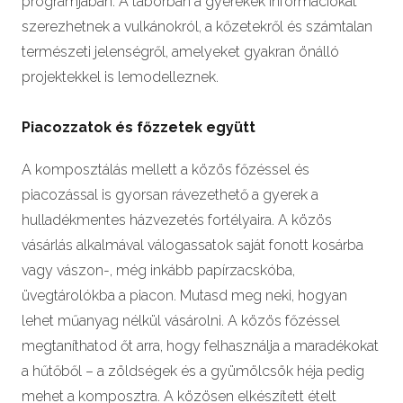
programjában. A táborban a gyerekek információkat
szerezhetnek a vulkánokról, a kőzetekről és számtalan
természeti jelenségről, amelyeket gyakran önálló
projektekkel is lemodelleznek.
Piacozzatok és főzzetek együtt
A komposztálás mellett a közös főzéssel és
piacozással is gyorsan rávezethető a gyerek a
hulladékmentes házvezetés fortélyaira. A közös
vásárlás alkalmával válogassatok saját fonott kosárba
vagy vászon-, még inkább papírzacskóba,
üvegtárolókba a piacon. Mutasd meg neki, hogyan
lehet műanyag nélkül vásárolni. A közös főzéssel
megtaníthatod őt arra, hogy felhasználja a maradékokat
a hűtőből – a zöldségek és a gyümölcsök héja pedig
mehet a komposztra. A közösen elkészített ételt