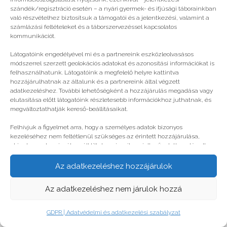
© legjobbtabor.hu
szándék/regisztráció esetén – a nyári gyermek- és ifjúsági táborainkban
való részvételhez biztosítsuk a támogatói és a jelentkezési, valamint a
GDPR | Adatvédelmi és adatkezelési szabályzat
számlázási feltételeket és a táborszervezéssel kapcsolatos
kommunikációt.
Látogatóink engedélyével mi és a partnereink eszközleolvasásos
módszerrel szerzett geolokációs adatokat és azonosítási információkat is
felhasználhatunk. Látogatóink a megfelelő helyre kattintva
hozzájárulhatnak az általunk és a partnereink által végzett
adatkezeléshez. További lehetőségként a hozzájárulás megadása vagy
elutasítása előtt látogatóink részletesebb információkhoz juthatnak, és
megváltoztathatják kereső-beállításaikat.
Felhívjuk a figyelmet arra, hogy a személyes adatok bizonyos
kezeléséhez nem feltétlenül szükséges az érintett hozzájárulása,
akinek azonban jogában áll tiltakozni az ilyen jellegű adatkezelés ellen.
A beállítások csak erre a weboldalra érvényesek. Erre a webhelyre
visszatérve vagy az ADATKEZELÉSI TÁJÉKOZTATÓ, ADATVÉDELMI ÉS
Az adatkezeléshez hozzájárulok
ADATKEZELÉSI SZABÁLYZAT A PT-WEBOLDALAK LÁTOGATÓINAK ÉS
FELHASZNÁLÓINAK segítségével bármikor megváltoztathatók a
Az adatkezeléshez nem járulok hozzá
beállítások.
GDPR | Adatvédelmi és adatkezelési szabályzat