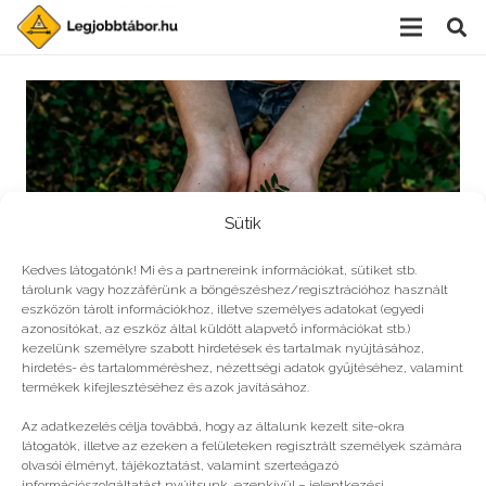
Sütik
Kedves látogatónk! Mi és a partnereink információkat, sütiket stb.
tárolunk vagy hozzáférünk a böngészéshez/regisztrációhoz használt
eszközön tárolt információkhoz, illetve személyes adatokat (egyedi
azonosítókat, az eszköz által küldött alapvető információkat stb.)
kezelünk személyre szabott hirdetések és tartalmak nyújtásához,
hirdetés- és tartalomméréshez, nézettségi adatok gyűjtéséhez, valamint
Így nevelj ökotudatos gyereket!
termékek kifejlesztéséhez és azok javításához.
Az adatkezelés célja továbbá, hogy az általunk kezelt site-okra
látogatók, illetve az ezeken a felületeken regisztrált személyek számára
olvasói élményt, tájékoztatást, valamint szerteágazó
információszolgáltatást nyújtsunk, ezenkívül – jelentkezési