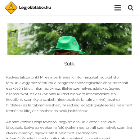
Sütik
Kedves látogatónk! Mi és a partnereink információkat, sütiket stb.
tárolunk vagy hozzáférünk a böngészéshez/regisztrációhoz használt
eszközön tárolt információkhoz, illetve személyes adatokat (egyedi
azonosítókat, az eszköz által küldött alapvető információkat stb.)
kezelünk személyre szabott hirdetések és tartalmak nyújtásához,
hirdetés- és tartalomméréshez, nézettségi adatok gyűjtéséhez, valamint
Elő a napszemüveggel!
termékek kifejlesztéséhez és azok javításához.
Az adatkezelés célja továbbá, hogy az általunk kezelt site-okra
látogatók, illetve az ezeken a felületeken regisztrált személyek számára
olvasói élményt, tájékoztatást, valamint szerteágazó
információszolgáltatást nyújtsunk, ezenkívül – jelentkezési