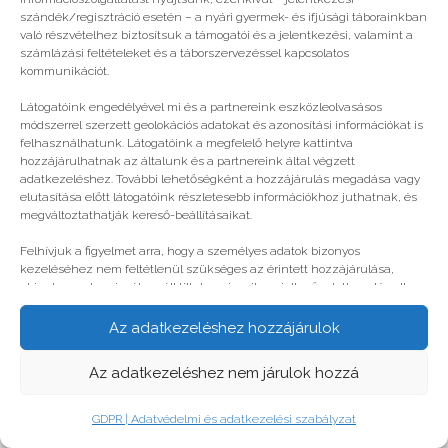
© legjobbtabor.hu
szándék/regisztráció esetén – a nyári gyermek- és ifjúsági táborainkban
való részvételhez biztosítsuk a támogatói és a jelentkezési, valamint a
GDPR | Adatvédelmi és adatkezelési szabályzat
számlázási feltételeket és a táborszervezéssel kapcsolatos
kommunikációt.
Látogatóink engedélyével mi és a partnereink eszközleolvasásos
módszerrel szerzett geolokációs adatokat és azonosítási információkat is
felhasználhatunk. Látogatóink a megfelelő helyre kattintva
hozzájárulhatnak az általunk és a partnereink által végzett
adatkezeléshez. További lehetőségként a hozzájárulás megadása vagy
elutasítása előtt látogatóink részletesebb információkhoz juthatnak, és
megváltoztathatják kereső-beállításaikat.
Felhívjuk a figyelmet arra, hogy a személyes adatok bizonyos
kezeléséhez nem feltétlenül szükséges az érintett hozzájárulása,
akinek azonban jogában áll tiltakozni az ilyen jellegű adatkezelés ellen.
A beállítások csak erre a weboldalra érvényesek. Erre a webhelyre
visszatérve vagy az ADATKEZELÉSI TÁJÉKOZTATÓ, ADATVÉDELMI ÉS
Az adatkezeléshez hozzájárulok
ADATKEZELÉSI SZABÁLYZAT A PT-WEBOLDALAK LÁTOGATÓINAK ÉS
FELHASZNÁLÓINAK segítségével bármikor megváltoztathatók a
Az adatkezeléshez nem járulok hozzá
beállítások.
GDPR | Adatvédelmi és adatkezelési szabályzat