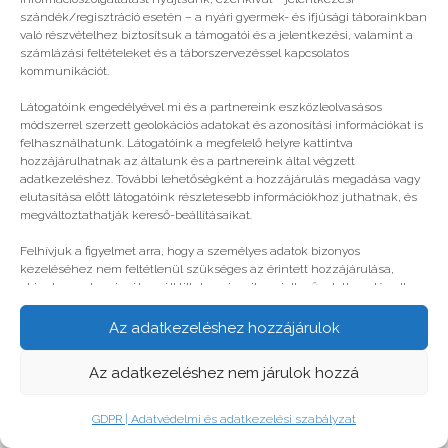
© legjobbtabor.hu
szándék/regisztráció esetén – a nyári gyermek- és ifjúsági táborainkban
való részvételhez biztosítsuk a támogatói és a jelentkezési, valamint a
GDPR | Adatvédelmi és adatkezelési szabályzat
számlázási feltételeket és a táborszervezéssel kapcsolatos
kommunikációt.
Látogatóink engedélyével mi és a partnereink eszközleolvasásos
módszerrel szerzett geolokációs adatokat és azonosítási információkat is
felhasználhatunk. Látogatóink a megfelelő helyre kattintva
hozzájárulhatnak az általunk és a partnereink által végzett
adatkezeléshez. További lehetőségként a hozzájárulás megadása vagy
elutasítása előtt látogatóink részletesebb információkhoz juthatnak, és
megváltoztathatják kereső-beállításaikat.
Felhívjuk a figyelmet arra, hogy a személyes adatok bizonyos
kezeléséhez nem feltétlenül szükséges az érintett hozzájárulása,
akinek azonban jogában áll tiltakozni az ilyen jellegű adatkezelés ellen.
A beállítások csak erre a weboldalra érvényesek. Erre a webhelyre
visszatérve vagy az ADATKEZELÉSI TÁJÉKOZTATÓ, ADATVÉDELMI ÉS
Az adatkezeléshez hozzájárulok
ADATKEZELÉSI SZABÁLYZAT A PT-WEBOLDALAK LÁTOGATÓINAK ÉS
FELHASZNÁLÓINAK segítségével bármikor megváltoztathatók a
Az adatkezeléshez nem járulok hozzá
beállítások.
GDPR | Adatvédelmi és adatkezelési szabályzat