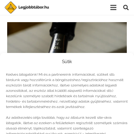
Sütik
Kedves látogatónk! Mi és a partnereink információkat, sütiket stb.
tárolunk vagy hozzáférünk a böngészéshez/regisztrációhoz használt
eszközön tárolt információkhoz, illetve személyes adatokat (egyedi
azonosítókat, az eszköz által küldött alapvető információkat stb.)
kezelünk személyre szabott hirdetések és tartalmak nyújtásához,
hirdetés- és tartalomméréshez, nézettségi adatok gyűjtéséhez, valamint
Válj íróvá a PT táborában!
termékek kifejlesztéséhez és azok javításához.
Az adatkezelés célja továbbá, hogy az általunk kezelt site-okra
látogatók, illetve az ezeken a felületeken regisztrált személyek számára
olvasói élményt, tájékoztatást, valamint szerteágazó
információszolgáltatást nyújtsunk, ezenkívül – jelentkezési