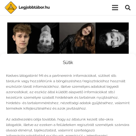
Sütik
Kedves látogatónk! Mi és a partnereink információkat, sütiket stb.
tárolunk vagy hozzáférünk a böngészéshez/regisztrációhoz használt
eszközön tárolt információkhoz, illetve személyes adatokat (egyedi
azonosítókat, az eszköz által küldött alapvető információkat stb.)
Színház, nyár, tábor
kezelünk személyre szabott hirdetések és tartalmak nyújtásához,
hirdetés- és tartalomméréshez, nézettségi adatok gyűjtéséhez, valamint
termékek kifejlesztéséhez és azok javításához.
Az adatkezelés célja továbbá, hogy az általunk kezelt site-okra
© legjobbtabor.hu
látogatók, illetve az ezeken a felületeken regisztrált személyek számára
olvasói élményt, tájékoztatást, valamint szerteágazó
információszolgáltatást nyújtsunk, ezenkívül – jelentkezési