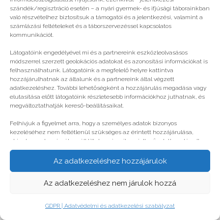
GDPR | Adatvédelmi és adatkezelési szabályzat
szándék/regisztráció esetén – a nyári gyermek- és ifjúsági táborainkban
való részvételhez biztosítsuk a támogatói és a jelentkezési, valamint a
számlázási feltételeket és a táborszervezéssel kapcsolatos
kommunikációt.
Látogatóink engedélyével mi és a partnereink eszközleolvasásos
módszerrel szerzett geolokációs adatokat és azonosítási információkat is
felhasználhatunk. Látogatóink a megfelelő helyre kattintva
hozzájárulhatnak az általunk és a partnereink által végzett
adatkezeléshez. További lehetőségként a hozzájárulás megadása vagy
elutasítása előtt látogatóink részletesebb információkhoz juthatnak, és
megváltoztathatják kereső-beállításaikat.
Felhívjuk a figyelmet arra, hogy a személyes adatok bizonyos
kezeléséhez nem feltétlenül szükséges az érintett hozzájárulása,
akinek azonban jogában áll tiltakozni az ilyen jellegű adatkezelés ellen.
A beállítások csak erre a weboldalra érvényesek. Erre a webhelyre
visszatérve vagy az ADATKEZELÉSI TÁJÉKOZTATÓ, ADATVÉDELMI ÉS
Az adatkezeléshez hozzájárulok
ADATKEZELÉSI SZABÁLYZAT A PT-WEBOLDALAK LÁTOGATÓINAK ÉS
FELHASZNÁLÓINAK segítségével bármikor megváltoztathatók a
Az adatkezeléshez nem járulok hozzá
beállítások.
GDPR | Adatvédelmi és adatkezelési szabályzat