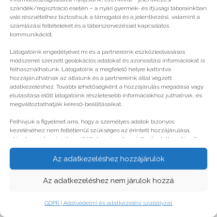
© legjobbtabor.hu
szándék/regisztráció esetén – a nyári gyermek- és ifjúsági táborainkban
való részvételhez biztosítsuk a támogatói és a jelentkezési, valamint a
GDPR | Adatvédelmi és adatkezelési szabályzat
számlázási feltételeket és a táborszervezéssel kapcsolatos
kommunikációt.
Látogatóink engedélyével mi és a partnereink eszközleolvasásos
módszerrel szerzett geolokációs adatokat és azonosítási információkat is
felhasználhatunk. Látogatóink a megfelelő helyre kattintva
hozzájárulhatnak az általunk és a partnereink által végzett
adatkezeléshez. További lehetőségként a hozzájárulás megadása vagy
elutasítása előtt látogatóink részletesebb információkhoz juthatnak, és
megváltoztathatják kereső-beállításaikat.
Felhívjuk a figyelmet arra, hogy a személyes adatok bizonyos
kezeléséhez nem feltétlenül szükséges az érintett hozzájárulása,
akinek azonban jogában áll tiltakozni az ilyen jellegű adatkezelés ellen.
A beállítások csak erre a weboldalra érvényesek. Erre a webhelyre
visszatérve vagy az ADATKEZELÉSI TÁJÉKOZTATÓ, ADATVÉDELMI ÉS
Az adatkezeléshez hozzájárulok
ADATKEZELÉSI SZABÁLYZAT A PT-WEBOLDALAK LÁTOGATÓINAK ÉS
FELHASZNÁLÓINAK segítségével bármikor megváltoztathatók a
Az adatkezeléshez nem járulok hozzá
beállítások.
GDPR | Adatvédelmi és adatkezelési szabályzat