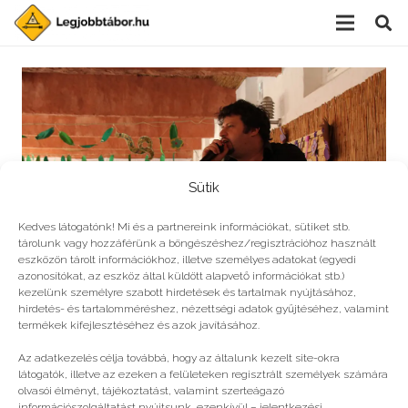
Sütik
Kedves látogatónk! Mi és a partnereink információkat, sütiket stb.
tárolunk vagy hozzáférünk a böngészéshez/regisztrációhoz használt
eszközön tárolt információkhoz, illetve személyes adatokat (egyedi
azonosítókat, az eszköz által küldött alapvető információkat stb.)
kezelünk személyre szabott hirdetések és tartalmak nyújtásához,
hirdetés- és tartalomméréshez, nézettségi adatok gyűjtéséhez, valamint
Puzsér a PT-táborban
termékek kifejlesztéséhez és azok javításához.
Az adatkezelés célja továbbá, hogy az általunk kezelt site-okra
látogatók, illetve az ezeken a felületeken regisztrált személyek számára
olvasói élményt, tájékoztatást, valamint szerteágazó
információszolgáltatást nyújtsunk, ezenkívül – jelentkezési