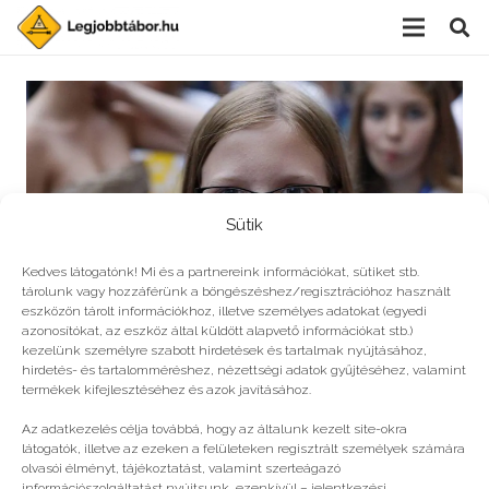
Sütik
Kedves látogatónk! Mi és a partnereink információkat, sütiket stb.
tárolunk vagy hozzáférünk a böngészéshez/regisztrációhoz használt
eszközön tárolt információkhoz, illetve személyes adatokat (egyedi
azonosítókat, az eszköz által küldött alapvető információkat stb.)
kezelünk személyre szabott hirdetések és tartalmak nyújtásához,
hirdetés- és tartalomméréshez, nézettségi adatok gyűjtéséhez, valamint
Alkotótáborok tiniknek, felnőtteknek
termékek kifejlesztéséhez és azok javításához.
Az adatkezelés célja továbbá, hogy az általunk kezelt site-okra
látogatók, illetve az ezeken a felületeken regisztrált személyek számára
olvasói élményt, tájékoztatást, valamint szerteágazó
információszolgáltatást nyújtsunk, ezenkívül – jelentkezési