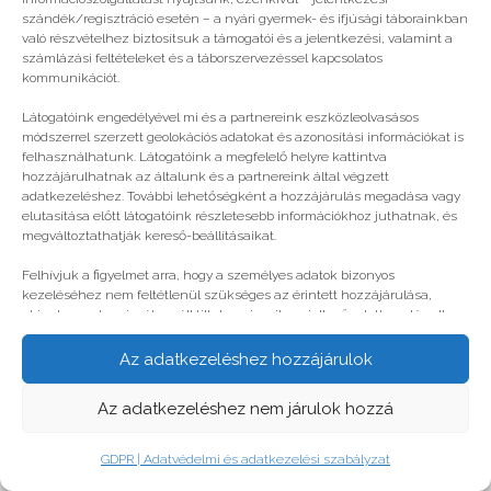
© legjobbtabor.hu
szándék/regisztráció esetén – a nyári gyermek- és ifjúsági táborainkban
való részvételhez biztosítsuk a támogatói és a jelentkezési, valamint a
GDPR | Adatvédelmi és adatkezelési szabályzat
számlázási feltételeket és a táborszervezéssel kapcsolatos
kommunikációt.
Látogatóink engedélyével mi és a partnereink eszközleolvasásos
módszerrel szerzett geolokációs adatokat és azonosítási információkat is
felhasználhatunk. Látogatóink a megfelelő helyre kattintva
hozzájárulhatnak az általunk és a partnereink által végzett
adatkezeléshez. További lehetőségként a hozzájárulás megadása vagy
elutasítása előtt látogatóink részletesebb információkhoz juthatnak, és
megváltoztathatják kereső-beállításaikat.
Felhívjuk a figyelmet arra, hogy a személyes adatok bizonyos
kezeléséhez nem feltétlenül szükséges az érintett hozzájárulása,
akinek azonban jogában áll tiltakozni az ilyen jellegű adatkezelés ellen.
A beállítások csak erre a weboldalra érvényesek. Erre a webhelyre
visszatérve vagy az ADATKEZELÉSI TÁJÉKOZTATÓ, ADATVÉDELMI ÉS
Az adatkezeléshez hozzájárulok
ADATKEZELÉSI SZABÁLYZAT A PT-WEBOLDALAK LÁTOGATÓINAK ÉS
FELHASZNÁLÓINAK segítségével bármikor megváltoztathatók a
Az adatkezeléshez nem járulok hozzá
beállítások.
GDPR | Adatvédelmi és adatkezelési szabályzat