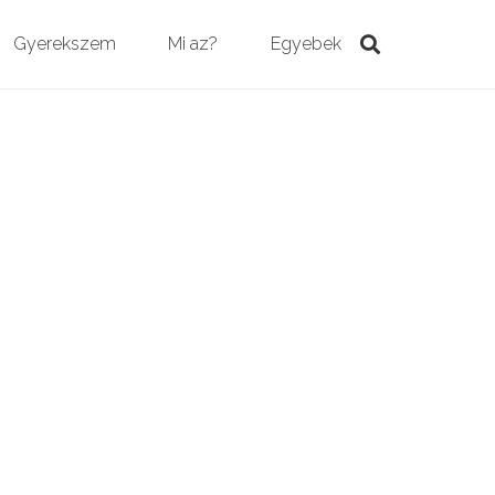
Gyerekszem
Mi az?
Egyebek