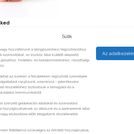
eked
Sütik
unk vagy hozzáférünk a böngészéshez/regisztrációhoz
Az adatkezelé
i azonosítókat, az eszköz által küldött alapvető
yújtásához, hirdetés- és tartalomméréshez, nézettségi
oz.
illetve az ezeken a felületeken regisztrált személyek
olgáltatást nyújtsunk, ezenkívül – jelentkezési
ló részvételhez biztosítsuk a támogatói és a
apcsolatos kommunikációt.
l szerzett geolokációs adatokat és azonosítási
a hozzájárulhatnak az általunk és a partnereink által
gy elutasítása előtt látogatóink részletesebb
 nem feltétlenül szükséges az érintett hozzájárulása,