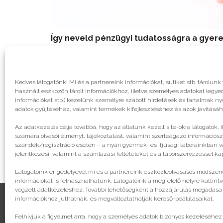
Így neveld pénzügyi tudatosságra a gyer
Kedves látogatónk! Mi és a partnereink információkat, sütiket stb. tárol
használt eszközön tárolt információkhoz, illetve személyes adatokat (egyed
információkat stb.) kezelünk személyre szabott hirdetések és tartalmak n
adatok gyűjtéséhez, valamint termékek kifejlesztéséhez és azok javításáh
Az adatkezelés célja továbbá, hogy az általunk kezelt site-okra látogatók, 
számára olvasói élményt, tájékoztatást, valamint szerteágazó információsz
szándék/regisztráció esetén – a nyári gyermek- és ifjúsági táborainkban va
jelentkezési, valamint a számlázási feltételeket és a táborszervezéssel k
Látogatóink engedélyével mi és a partnereink eszközleolvasásos módszerre
információkat is felhasználhatunk. Látogatóink a megfelelő helyre kattintv
végzett adatkezeléshez. További lehetőségként a hozzájárulás megadása va
információkhoz juthatnak, és megváltoztathatják kereső-beállításaikat.
Felhívjuk a figyelmet arra, hogy a személyes adatok bizonyos kezeléséhez
© legjobbtabor.hu