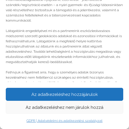
© legjobbtabor.hu
szándék/regisztráció esetén – a nyári gyermek- és ifjúsági táborainkban
való részvételhez biztosítsuk a támogatói és a jelentkezési, valamint a
GDPR | Adatvédelmi és adatkezelési szabályzat
számlázási feltételeket és a táborszervezéssel kapcsolatos
kommunikációt.
Látogatóink engedélyével mi és a partnereink eszközleolvasásos
módszerrel szerzett geolokációs adatokat és azonosítási információkat is
felhasználhatunk. Látogatóink a megfelelő helyre kattintva
hozzájárulhatnak az általunk és a partnereink által végzett
adatkezeléshez. További lehetőségként a hozzájárulás megadása vagy
elutasítása előtt látogatóink részletesebb információkhoz juthatnak, és
megváltoztathatják kereső-beállításaikat.
Felhívjuk a figyelmet arra, hogy a személyes adatok bizonyos
kezeléséhez nem feltétlenül szükséges az érintett hozzájárulása,
akinek azonban jogában áll tiltakozni az ilyen jellegű adatkezelés ellen.
A beállítások csak erre a weboldalra érvényesek. Erre a webhelyre
visszatérve vagy az ADATKEZELÉSI TÁJÉKOZTATÓ, ADATVÉDELMI ÉS
Az adatkezeléshez hozzájárulok
ADATKEZELÉSI SZABÁLYZAT A PT-WEBOLDALAK LÁTOGATÓINAK ÉS
FELHASZNÁLÓINAK segítségével bármikor megváltoztathatók a
Az adatkezeléshez nem járulok hozzá
beállítások.
GDPR | Adatvédelmi és adatkezelési szabályzat