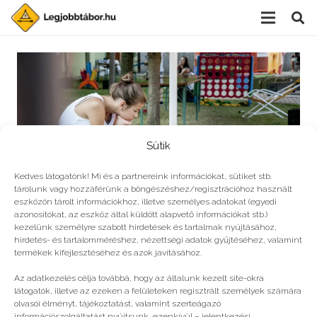
Sütik
Kedves látogatónk! Mi és a partnereink információkat, sütiket stb.
tárolunk vagy hozzáférünk a böngészéshez/regisztrációhoz használt
eszközön tárolt információkhoz, illetve személyes adatokat (egyedi
azonosítókat, az eszköz által küldött alapvető információkat stb.)
kezelünk személyre szabott hirdetések és tartalmak nyújtásához,
hirdetés- és tartalomméréshez, nézettségi adatok gyűjtéséhez, valamint
Tábori mumus: a honvágy
termékek kifejlesztéséhez és azok javításához.
Az adatkezelés célja továbbá, hogy az általunk kezelt site-okra
látogatók, illetve az ezeken a felületeken regisztrált személyek számára
olvasói élményt, tájékoztatást, valamint szerteágazó
információszolgáltatást nyújtsunk, ezenkívül – jelentkezési