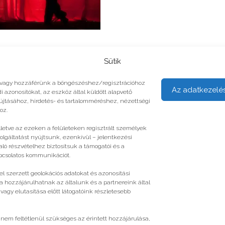
Sütik
unk vagy hozzáférünk a böngészéshez/regisztrációhoz
Az adatkezelé
i azonosítókat, az eszköz által küldött alapvető
yújtásához, hirdetés- és tartalomméréshez, nézettségi
oz.
illetve az ezeken a felületeken regisztrált személyek
olgáltatást nyújtsunk, ezenkívül – jelentkezési
ló részvételhez biztosítsuk a támogatói és a
apcsolatos kommunikációt.
l szerzett geolokációs adatokat és azonosítási
a hozzájárulhatnak az általunk és a partnereink által
gy elutasítása előtt látogatóink részletesebb
 nem feltétlenül szükséges az érintett hozzájárulása,