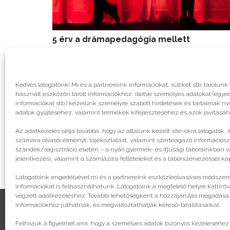
5 érv a drámapedagógia mellett
Kedves látogatónk! Mi és a partnereink információkat, sütiket stb. tárol
használt eszközön tárolt információkhoz, illetve személyes adatokat (egyed
információkat stb.) kezelünk személyre szabott hirdetések és tartalmak n
adatok gyűjtéséhez, valamint termékek kifejlesztéséhez és azok javításáh
Az adatkezelés célja továbbá, hogy az általunk kezelt site-okra látogatók, 
számára olvasói élményt, tájékoztatást, valamint szerteágazó információsz
szándék/regisztráció esetén – a nyári gyermek- és ifjúsági táborainkban va
jelentkezési, valamint a számlázási feltételeket és a táborszervezéssel k
Látogatóink engedélyével mi és a partnereink eszközleolvasásos módszerre
információkat is felhasználhatunk. Látogatóink a megfelelő helyre kattintv
végzett adatkezeléshez. További lehetőségként a hozzájárulás megadása va
információkhoz juthatnak, és megváltoztathatják kereső-beállításaikat.
Felhívjuk a figyelmet arra, hogy a személyes adatok bizonyos kezeléséhez
© legjobbtabor.hu