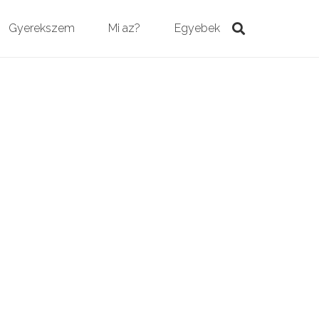
Gyerekszem
Mi az?
Egyebek