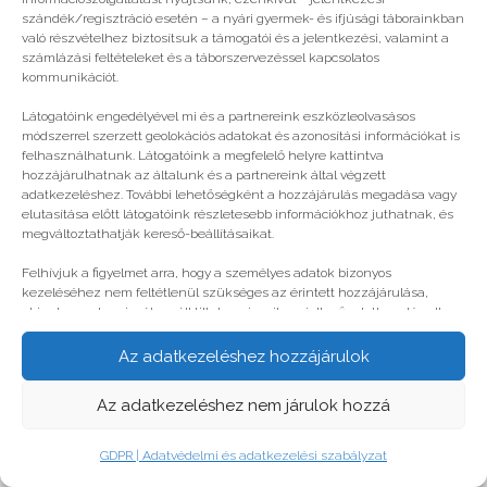
© legjobbtabor.hu
szándék/regisztráció esetén – a nyári gyermek- és ifjúsági táborainkban
való részvételhez biztosítsuk a támogatói és a jelentkezési, valamint a
GDPR | Adatvédelmi és adatkezelési szabályzat
számlázási feltételeket és a táborszervezéssel kapcsolatos
kommunikációt.
Látogatóink engedélyével mi és a partnereink eszközleolvasásos
módszerrel szerzett geolokációs adatokat és azonosítási információkat is
felhasználhatunk. Látogatóink a megfelelő helyre kattintva
hozzájárulhatnak az általunk és a partnereink által végzett
adatkezeléshez. További lehetőségként a hozzájárulás megadása vagy
elutasítása előtt látogatóink részletesebb információkhoz juthatnak, és
megváltoztathatják kereső-beállításaikat.
Felhívjuk a figyelmet arra, hogy a személyes adatok bizonyos
kezeléséhez nem feltétlenül szükséges az érintett hozzájárulása,
akinek azonban jogában áll tiltakozni az ilyen jellegű adatkezelés ellen.
A beállítások csak erre a weboldalra érvényesek. Erre a webhelyre
visszatérve vagy az ADATKEZELÉSI TÁJÉKOZTATÓ, ADATVÉDELMI ÉS
Az adatkezeléshez hozzájárulok
ADATKEZELÉSI SZABÁLYZAT A PT-WEBOLDALAK LÁTOGATÓINAK ÉS
FELHASZNÁLÓINAK segítségével bármikor megváltoztathatók a
Az adatkezeléshez nem járulok hozzá
beállítások.
GDPR | Adatvédelmi és adatkezelési szabályzat