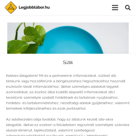
Sütik
Kedves látogatónk! Mi és a partnereink információkat, sütiket stb.
tárolunk vagy hozzáférünk a böngészéshez/regisztrációhoz használt
eszközön tárolt információkhoz, illetve személyes adatokat (egyedi
azonosítókat, az eszköz által küldött alapvető információkat stb.)
kezelünk személyre szabott hirdetések és tartalmak nyújtásához,
hirdetés- és tartalomméréshez, nézettségi adatok gyűjtéséhez, valamint
Egészséges a vegán?
termékek kifejlesztéséhez és azok javításához.
Az adatkezelés célja továbbá, hogy az általunk kezelt site-okra
látogatók, illetve az ezeken a felületeken regisztrált személyek számára
olvasói élményt, tájékoztatást, valamint szerteágazó
információszolgáltatást nyújtsunk, ezenkívül – jelentkezési