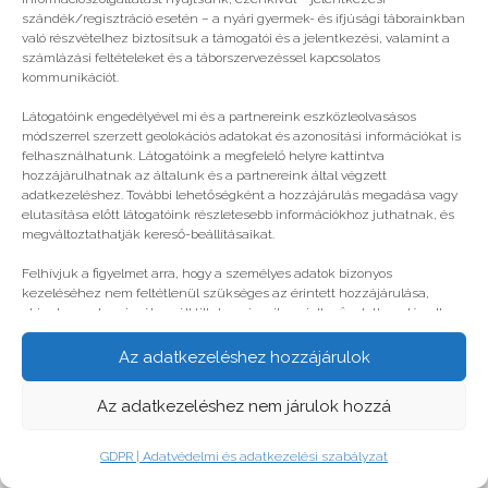
szándék/regisztráció esetén – a nyári gyermek- és ifjúsági táborainkban
való részvételhez biztosítsuk a támogatói és a jelentkezési, valamint a
számlázási feltételeket és a táborszervezéssel kapcsolatos
kommunikációt.
Látogatóink engedélyével mi és a partnereink eszközleolvasásos
módszerrel szerzett geolokációs adatokat és azonosítási információkat is
felhasználhatunk. Látogatóink a megfelelő helyre kattintva
hozzájárulhatnak az általunk és a partnereink által végzett
adatkezeléshez. További lehetőségként a hozzájárulás megadása vagy
elutasítása előtt látogatóink részletesebb információkhoz juthatnak, és
megváltoztathatják kereső-beállításaikat.
Félnetek nem kell!
Felhívjuk a figyelmet arra, hogy a személyes adatok bizonyos
kezeléséhez nem feltétlenül szükséges az érintett hozzájárulása,
akinek azonban jogában áll tiltakozni az ilyen jellegű adatkezelés ellen.
A beállítások csak erre a weboldalra érvényesek. Erre a webhelyre
© legjobbtabor.hu
visszatérve vagy az ADATKEZELÉSI TÁJÉKOZTATÓ, ADATVÉDELMI ÉS
Az adatkezeléshez hozzájárulok
ADATKEZELÉSI SZABÁLYZAT A PT-WEBOLDALAK LÁTOGATÓINAK ÉS
FELHASZNÁLÓINAK segítségével bármikor megváltoztathatók a
GDPR | Adatvédelmi és adatkezelési szabályzat
Az adatkezeléshez nem járulok hozzá
beállítások.
GDPR | Adatvédelmi és adatkezelési szabályzat