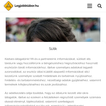
Sütik
Kedves látogatónk! Mi és a partnereink információkat, sütiket stb.
tárolunk vagy hozzáférünk a böngészéshez/regisztrációhoz használt
eszközön tárolt információkhoz, illetve személyes adatokat (egyedi
azonosítókat, az eszköz által küldött alapvető információkat stb.)
kezelünk személyre szabott hirdetések és tartalmak nyújtásához,
hirdetés- és tartalomméréshez, nézettségi adatok gyűjtéséhez, valamint
10 tipp, foglaljuk le a gyerekeket nyáron
termékek kifejlesztéséhez és azok javításához.
Az adatkezelés célja továbbá, hogy az általunk kezelt site-okra
látogatók, illetve az ezeken a felületeken regisztrált személyek számára
olvasói élményt, tájékoztatást, valamint szerteágazó
információszolgáltatást nyújtsunk, ezenkívül – jelentkezési