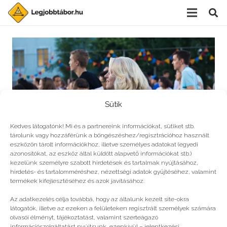
Sütik
Kedves látogatónk! Mi és a partnereink információkat, sütiket stb.
tárolunk vagy hozzáférünk a böngészéshez/regisztrációhoz használt
eszközön tárolt információkhoz, illetve személyes adatokat (egyedi
azonosítókat, az eszköz által küldött alapvető információkat stb.)
kezelünk személyre szabott hirdetések és tartalmak nyújtásához,
hirdetés- és tartalomméréshez, nézettségi adatok gyűjtéséhez, valamint
Szuper nyári gyerekprogramok
termékek kifejlesztéséhez és azok javításához.
Az adatkezelés célja továbbá, hogy az általunk kezelt site-okra
látogatók, illetve az ezeken a felületeken regisztrált személyek számára
olvasói élményt, tájékoztatást, valamint szerteágazó
információszolgáltatást nyújtsunk, ezenkívül – jelentkezési