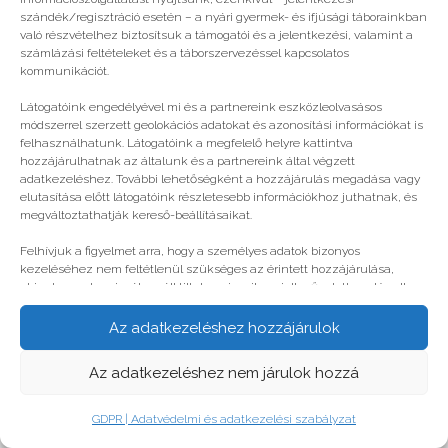
© legjobbtabor.hu
szándék/regisztráció esetén – a nyári gyermek- és ifjúsági táborainkban
való részvételhez biztosítsuk a támogatói és a jelentkezési, valamint a
GDPR | Adatvédelmi és adatkezelési szabályzat
számlázási feltételeket és a táborszervezéssel kapcsolatos
kommunikációt.
Látogatóink engedélyével mi és a partnereink eszközleolvasásos
módszerrel szerzett geolokációs adatokat és azonosítási információkat is
felhasználhatunk. Látogatóink a megfelelő helyre kattintva
hozzájárulhatnak az általunk és a partnereink által végzett
adatkezeléshez. További lehetőségként a hozzájárulás megadása vagy
elutasítása előtt látogatóink részletesebb információkhoz juthatnak, és
megváltoztathatják kereső-beállításaikat.
Felhívjuk a figyelmet arra, hogy a személyes adatok bizonyos
kezeléséhez nem feltétlenül szükséges az érintett hozzájárulása,
akinek azonban jogában áll tiltakozni az ilyen jellegű adatkezelés ellen.
A beállítások csak erre a weboldalra érvényesek. Erre a webhelyre
visszatérve vagy az ADATKEZELÉSI TÁJÉKOZTATÓ, ADATVÉDELMI ÉS
Az adatkezeléshez hozzájárulok
ADATKEZELÉSI SZABÁLYZAT A PT-WEBOLDALAK LÁTOGATÓINAK ÉS
FELHASZNÁLÓINAK segítségével bármikor megváltoztathatók a
Az adatkezeléshez nem járulok hozzá
beállítások.
GDPR | Adatvédelmi és adatkezelési szabályzat