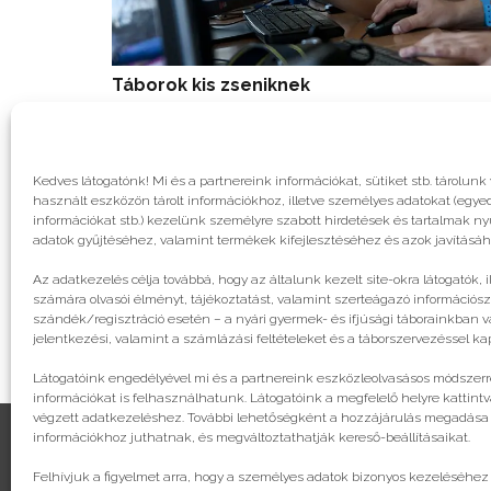
Táborok kis zseniknek
Kedves látogatónk! Mi és a partnereink információkat, sütiket stb. tárol
használt eszközön tárolt információkhoz, illetve személyes adatokat (egyed
információkat stb.) kezelünk személyre szabott hirdetések és tartalmak n
adatok gyűjtéséhez, valamint termékek kifejlesztéséhez és azok javításáh
Az adatkezelés célja továbbá, hogy az általunk kezelt site-okra látogatók, 
számára olvasói élményt, tájékoztatást, valamint szerteágazó információsz
szándék/regisztráció esetén – a nyári gyermek- és ifjúsági táborainkban va
jelentkezési, valamint a számlázási feltételeket és a táborszervezéssel k
Látogatóink engedélyével mi és a partnereink eszközleolvasásos módszerre
információkat is felhasználhatunk. Látogatóink a megfelelő helyre kattintv
végzett adatkezeléshez. További lehetőségként a hozzájárulás megadása va
információkhoz juthatnak, és megváltoztathatják kereső-beállításaikat.
Felhívjuk a figyelmet arra, hogy a személyes adatok bizonyos kezeléséhez
© legjobbtabor.hu