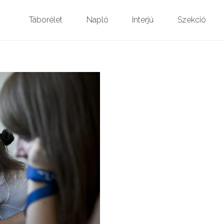
Táborélet
Napló
Interjú
Szekció