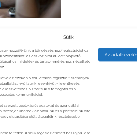
Sütik
unk vagy hozzáférünk a böngészéshez/regisztrációhoz
Az adatkezelé
i azonosítókat, az eszköz által küldött alapvető
yújtásához, hirdetés- és tartalomméréshez, nézettségi
oz.
illetve az ezeken a felületeken regisztrált személyek
olgáltatást nyújtsunk, ezenkívül – jelentkezési
ló részvételhez biztosítsuk a támogatói és a
apcsolatos kommunikációt.
l szerzett geolokációs adatokat és azonosítási
a hozzájárulhatnak az általunk és a partnereink által
gy elutasítása előtt látogatóink részletesebb
 nem feltétlenül szükséges az érintett hozzájárulása,