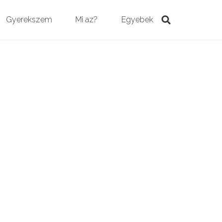
Gyerekszem
Mi az?
Egyebek