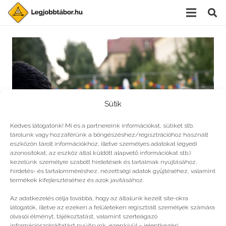
Sütik
Kedves látogatónk! Mi és a partnereink információkat, sütiket stb.
tárolunk vagy hozzáférünk a böngészéshez/regisztrációhoz használt
eszközön tárolt információkhoz, illetve személyes adatokat (egyedi
azonosítókat, az eszköz által küldött alapvető információkat stb.)
kezelünk személyre szabott hirdetések és tartalmak nyújtásához,
hirdetés- és tartalomméréshez, nézettségi adatok gyűjtéséhez, valamint
Művészeti tábor filmmogulpalántáknak
termékek kifejlesztéséhez és azok javításához.
Az adatkezelés célja továbbá, hogy az általunk kezelt site-okra
látogatók, illetve az ezeken a felületeken regisztrált személyek számára
olvasói élményt, tájékoztatást, valamint szerteágazó
információszolgáltatást nyújtsunk, ezenkívül – jelentkezési