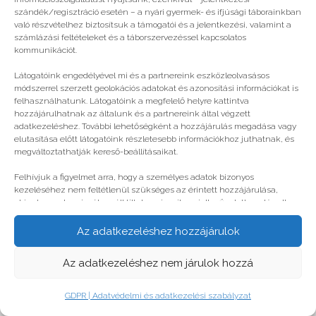
© legjobbtabor.hu
szándék/regisztráció esetén – a nyári gyermek- és ifjúsági táborainkban
való részvételhez biztosítsuk a támogatói és a jelentkezési, valamint a
GDPR | Adatvédelmi és adatkezelési szabályzat
számlázási feltételeket és a táborszervezéssel kapcsolatos
kommunikációt.
Látogatóink engedélyével mi és a partnereink eszközleolvasásos
módszerrel szerzett geolokációs adatokat és azonosítási információkat is
felhasználhatunk. Látogatóink a megfelelő helyre kattintva
hozzájárulhatnak az általunk és a partnereink által végzett
adatkezeléshez. További lehetőségként a hozzájárulás megadása vagy
elutasítása előtt látogatóink részletesebb információkhoz juthatnak, és
megváltoztathatják kereső-beállításaikat.
Felhívjuk a figyelmet arra, hogy a személyes adatok bizonyos
kezeléséhez nem feltétlenül szükséges az érintett hozzájárulása,
akinek azonban jogában áll tiltakozni az ilyen jellegű adatkezelés ellen.
A beállítások csak erre a weboldalra érvényesek. Erre a webhelyre
visszatérve vagy az ADATKEZELÉSI TÁJÉKOZTATÓ, ADATVÉDELMI ÉS
Az adatkezeléshez hozzájárulok
ADATKEZELÉSI SZABÁLYZAT A PT-WEBOLDALAK LÁTOGATÓINAK ÉS
FELHASZNÁLÓINAK segítségével bármikor megváltoztathatók a
Az adatkezeléshez nem járulok hozzá
beállítások.
GDPR | Adatvédelmi és adatkezelési szabályzat