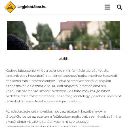
Sütik
Kedves látogatónk! Mi és a partnereink információkat, sütiket stb.
tárolunk vagy hozzáférünk a böngészéshez/regisztrációhoz használt
eszközön tárolt információkhoz, illetve személyes adatokat (egyedi
azonosítókat, az eszköz által küldött alapvető információkat stb.)
kezelünk személyre szabott hirdetések és tartalmak nyújtásához,
hirdetés- és tartalomméréshez, nézettségi adatok gyűjtéséhez, valamint
Művészeti tábor filmmogulpalántáknak
termékek kifejlesztéséhez és azok javításához.
Az adatkezelés célja továbbá, hogy az általunk kezelt site-okra
látogatók, illetve az ezeken a felületeken regisztrált személyek számára
olvasói élményt, tájékoztatást, valamint szerteágazó
információszolgáltatást nyújtsunk, ezenkívül – jelentkezési