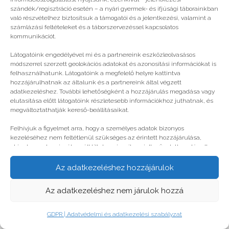
© legjobbtabor.hu
szándék/regisztráció esetén – a nyári gyermek- és ifjúsági táborainkban
való részvételhez biztosítsuk a támogatói és a jelentkezési, valamint a
GDPR | Adatvédelmi és adatkezelési szabályzat
számlázási feltételeket és a táborszervezéssel kapcsolatos
kommunikációt.
Látogatóink engedélyével mi és a partnereink eszközleolvasásos
módszerrel szerzett geolokációs adatokat és azonosítási információkat is
felhasználhatunk. Látogatóink a megfelelő helyre kattintva
hozzájárulhatnak az általunk és a partnereink által végzett
adatkezeléshez. További lehetőségként a hozzájárulás megadása vagy
elutasítása előtt látogatóink részletesebb információkhoz juthatnak, és
megváltoztathatják kereső-beállításaikat.
Felhívjuk a figyelmet arra, hogy a személyes adatok bizonyos
kezeléséhez nem feltétlenül szükséges az érintett hozzájárulása,
akinek azonban jogában áll tiltakozni az ilyen jellegű adatkezelés ellen.
A beállítások csak erre a weboldalra érvényesek. Erre a webhelyre
visszatérve vagy az ADATKEZELÉSI TÁJÉKOZTATÓ, ADATVÉDELMI ÉS
Az adatkezeléshez hozzájárulok
ADATKEZELÉSI SZABÁLYZAT A PT-WEBOLDALAK LÁTOGATÓINAK ÉS
FELHASZNÁLÓINAK segítségével bármikor megváltoztathatók a
Az adatkezeléshez nem járulok hozzá
beállítások.
GDPR | Adatvédelmi és adatkezelési szabályzat