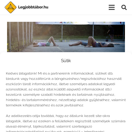
Sütik
Kedves látogatónk! Mi és a partnereink információkat, sütiket stb.
tárolunk vagy hozzáférünk a böngészéshez/regisztrációhoz használt
eszközön tárolt információkhoz, illetve személyes adatokat (egyedi
azonosítókat, az eszköz által küldött alapvető információkat stb.)
kezelünk személyre szabott hirdetések és tartalmak nyújtásához,
hirdetés- és tartalomméréshez, nézettségi adatok gyűjtéséhez, valamint
Dögunalom, hess!
termékek kifejlesztéséhez és azok javításához.
Az adatkezelés célja továbbá, hogy az általunk kezelt site-okra
látogatók, illetve az ezeken a felületeken regisztrált személyek számára
olvasói élményt, tájékoztatást, valamint szerteágazó
információszolgáltatást nyújtsunk, ezenkívül – jelentkezési