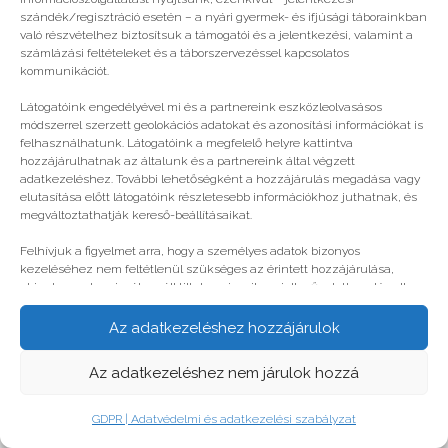
© legjobbtabor.hu
szándék/regisztráció esetén – a nyári gyermek- és ifjúsági táborainkban
való részvételhez biztosítsuk a támogatói és a jelentkezési, valamint a
GDPR | Adatvédelmi és adatkezelési szabályzat
számlázási feltételeket és a táborszervezéssel kapcsolatos
kommunikációt.
Látogatóink engedélyével mi és a partnereink eszközleolvasásos
módszerrel szerzett geolokációs adatokat és azonosítási információkat is
felhasználhatunk. Látogatóink a megfelelő helyre kattintva
hozzájárulhatnak az általunk és a partnereink által végzett
adatkezeléshez. További lehetőségként a hozzájárulás megadása vagy
elutasítása előtt látogatóink részletesebb információkhoz juthatnak, és
megváltoztathatják kereső-beállításaikat.
Felhívjuk a figyelmet arra, hogy a személyes adatok bizonyos
kezeléséhez nem feltétlenül szükséges az érintett hozzájárulása,
akinek azonban jogában áll tiltakozni az ilyen jellegű adatkezelés ellen.
A beállítások csak erre a weboldalra érvényesek. Erre a webhelyre
visszatérve vagy az ADATKEZELÉSI TÁJÉKOZTATÓ, ADATVÉDELMI ÉS
Az adatkezeléshez hozzájárulok
ADATKEZELÉSI SZABÁLYZAT A PT-WEBOLDALAK LÁTOGATÓINAK ÉS
FELHASZNÁLÓINAK segítségével bármikor megváltoztathatók a
Az adatkezeléshez nem járulok hozzá
beállítások.
GDPR | Adatvédelmi és adatkezelési szabályzat