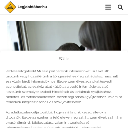
Sütik
Kedves látogatónk! Mi és a partnereink információkat, sütiket stb.
tárolunk vagy hozzáférünk a böngészéshez/regisztrációhoz használt
eszközön tárolt információkhoz, illetve személyes adatokat (egyedi
azonosítókat, az eszköz által küldött alapvető információkat stb.)
kezelünk személyre szabott hirdetések és tartalmak nyújtásához,
hirdetés- és tartalomméréshez, nézettségi adatok gyűjtéséhez, valamint
Táborok kis zseniknek
termékek kifejlesztéséhez és azok javításához.
Az adatkezelés célja továbbá, hogy az általunk kezelt site-okra
látogatók, illetve az ezeken a felületeken regisztrált személyek számára
olvasói élményt, tájékoztatást, valamint szerteágazó
információszolgáltatást nyújtsunk, ezenkívül – jelentkezési