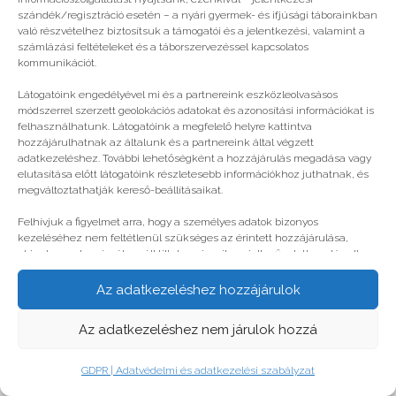
© legjobbtabor.hu
szándék/regisztráció esetén – a nyári gyermek- és ifjúsági táborainkban
való részvételhez biztosítsuk a támogatói és a jelentkezési, valamint a
GDPR | Adatvédelmi és adatkezelési szabályzat
számlázási feltételeket és a táborszervezéssel kapcsolatos
kommunikációt.
Látogatóink engedélyével mi és a partnereink eszközleolvasásos
módszerrel szerzett geolokációs adatokat és azonosítási információkat is
felhasználhatunk. Látogatóink a megfelelő helyre kattintva
hozzájárulhatnak az általunk és a partnereink által végzett
adatkezeléshez. További lehetőségként a hozzájárulás megadása vagy
elutasítása előtt látogatóink részletesebb információkhoz juthatnak, és
megváltoztathatják kereső-beállításaikat.
Felhívjuk a figyelmet arra, hogy a személyes adatok bizonyos
kezeléséhez nem feltétlenül szükséges az érintett hozzájárulása,
akinek azonban jogában áll tiltakozni az ilyen jellegű adatkezelés ellen.
A beállítások csak erre a weboldalra érvényesek. Erre a webhelyre
visszatérve vagy az ADATKEZELÉSI TÁJÉKOZTATÓ, ADATVÉDELMI ÉS
Az adatkezeléshez hozzájárulok
ADATKEZELÉSI SZABÁLYZAT A PT-WEBOLDALAK LÁTOGATÓINAK ÉS
FELHASZNÁLÓINAK segítségével bármikor megváltoztathatók a
Az adatkezeléshez nem járulok hozzá
beállítások.
GDPR | Adatvédelmi és adatkezelési szabályzat